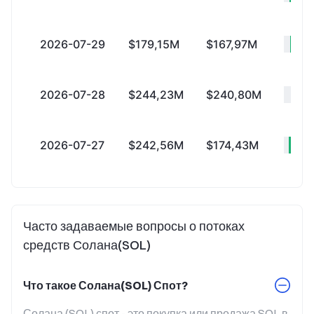
2026-07-29
$179,15M
$167,97M
+
2026-07-28
$244,23M
$240,80M
+
2026-07-27
$242,56M
$174,43M
+$
Часто задаваемые вопросы о потоках
средств Солана(SOL)
Что такое Солана(SOL) Спот?
Солана (SOL) спот - это покупка или продажа SOL в 