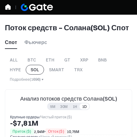
Поток средств – Солана(SOL) Спот
Спот
Фьючерс
ALL
BTC
ETH
GT
XRP
BNB
HYPE
SOL
SMART
TRX
Подробнее
(
1696
)
Анализ потоков средств Солана(SOL)
5M
30M
1H
1D
Крупные ордеры
/
Чистый приток ($)
-$7,81M
Приток ($)
Отток ($)
2,94M
10,75M
Средние ордеры
/
Чистый приток ($)