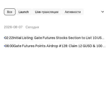
Все
Launch
Live-трансляции
Активности
New Listing
Delisting
Airdrop
События проекта
Майнинг стартапа
2026-08-07
Сегодня
02:22
Initial Listing: Gate Futures Stocks Section to List 10 USDT-M Perpetual Contracts, Including CJS an...
06:00
Gate Futures Points Airdrop #128: Claim 12 GUSD & 100 USDT