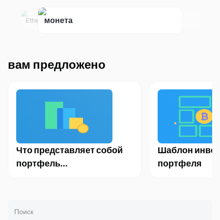
Etherscan
Годовая процентная ставка
APY
монета
слияние
вам предложено
Что представляет собой
Шаблон инве
портфель
портфеля
инвестиционной
недвижимости?