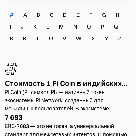
#
A
B
C
D
E
F
G
H
I
J
K
L
M
N
O
P
Q
R
S
T
U
V
W
X
Y
Z
#
Стоимость 1 Pi Coin в индийских
рупиях
Pi Coin (Pi, символ PI) — нативный токен
экосистемы Pi Network, созданный для
мобильных пользователей. В экосистеме
7 683
применяется «социальный круг доверия» и
упрощённый механизм участия, фиксирующий
ERC-7683 — это не токен, а универсальный
вклад каждого пользователя. Эти данные
стандарт для межсетевых интентов. С помощью