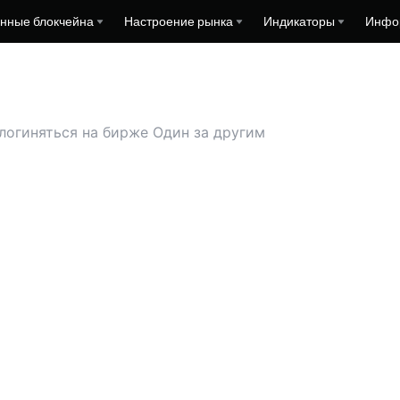
нные блокчейна
Настроение рынка
Индикаторы
Инфо
логиняться на бирже Один за другим