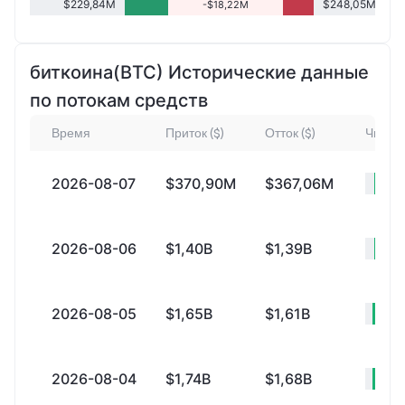
$229,84M
$248,05M
-$18,22M
биткоина(BTC) Исторические данные
по потокам средств
Время
Приток ($)
Отток ($)
Чистый
2026-08-07
$370,90M
$367,06M
+
2026-08-06
$1,40B
$1,39B
+
2026-08-05
$1,65B
$1,61B
+$
2026-08-04
$1,74B
$1,68B
+$