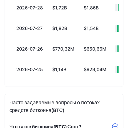
2026-07-28
$1,72B
$1,86B
-$
2026-07-27
$1,82B
$1,54B
+$
2026-07-26
$770,32M
$650,66M
+$
2026-07-25
$1,14B
$929,04M
+$
Часто задаваемые вопросы о потоках
средств биткоина(BTC)
Что такое биткоина(BTC) Спот?