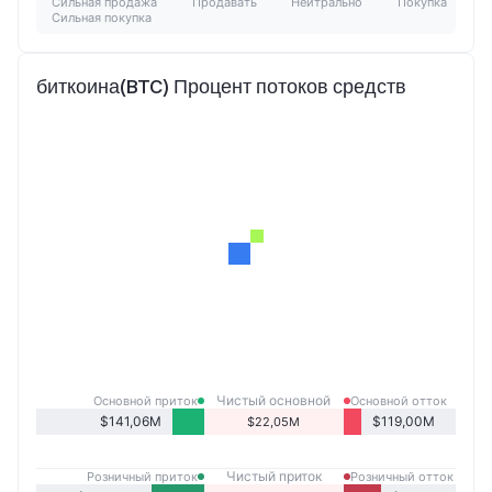
Сильная продажа
Продавать
Нейтрально
Покупка
Сильная покупка
биткоина(BTC) Процент потоков средств
Чистый основной
Основной приток
Основной отток
приток
$141,06M
$119,00M
$22,05M
Чистый приток
Розничный приток
Розничный отток
розничных продаж