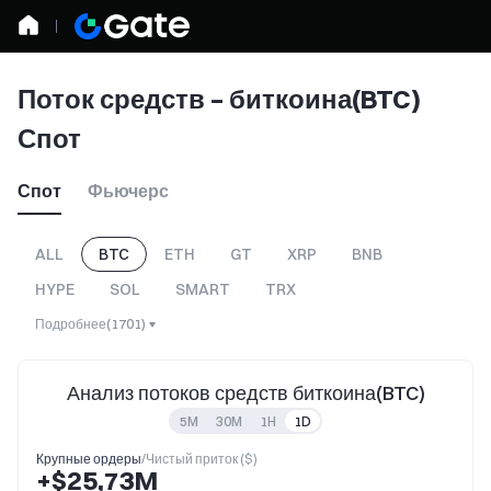
Поток средств – биткоина(BTC)
Спот
Спот
Фьючерс
ALL
BTC
ETH
GT
XRP
BNB
HYPE
SOL
SMART
TRX
Подробнее
(
1701
)
Анализ потоков средств биткоина(BTC)
5M
30M
1H
1D
Крупные ордеры
/
Чистый приток ($)
+$25,73M