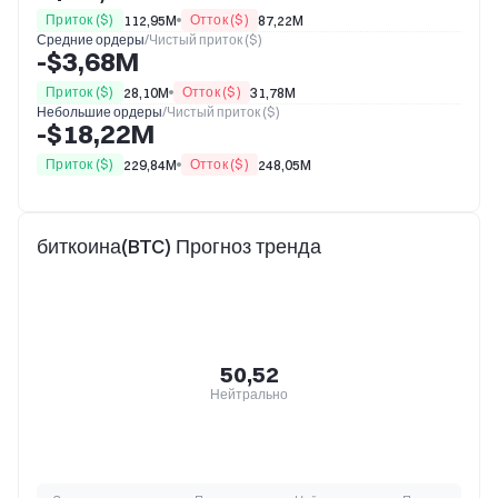
Приток ($)
Отток ($)
112,95M
87,22M
Средние ордеры
/
Чистый приток ($)
-$3,68M
Приток ($)
Отток ($)
28,10M
31,78M
Небольшие ордеры
/
Чистый приток ($)
-$18,22M
Приток ($)
Отток ($)
229,84M
248,05M
биткоина(BTC) Прогноз тренда
50,52
Нейтрально