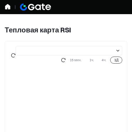
Тепловая карта RSI
15 мин.
1ч.
4ч.
1Д