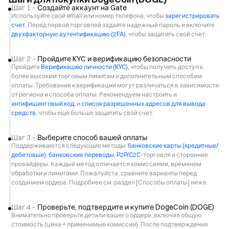
Шаг 1 –
Создайте аккаунт на Gate
Используйте свой email или номер телефона, чтобы
зарегистрировать
счет
. Перед первой торговлей задайте надежный пароль и включите
двухфакторную аутентификацию (2FA)
, чтобы защитить свой счет.
Шаг 2 –
Пройдите KYC и верификацию безопасности
Пройдите
Верификацию личности (KYC)
, чтобы получить доступ к
более высоким торговым лимитам и дополнительным способам
оплаты. Требования к верификации могут различаться в зависимости
от региона и способа оплаты. Рекомендуем настроить и
антифишинговый код
, и
список разрешенных адресов для вывода
средств
, чтобы еще больше защитить свой счет.
Шаг 3 –
Выберите способ вашей оплаты
Поддерживаются следующие методы:
банковские карты (кредитные/
дебетовые)
,
банковские переводы
,
P2P/C2C
-торговля и сторонние
провайдеры. Каждый метод отличается комиссиями, временем
обработки и лимитами. Пожалуйста, сравните варианты перед
созданием ордера. Подробнее см. раздел [Способы оплаты] ниже.
Шаг 4 –
Проверьте, подтвердите и купите DogeCoin (DOGE)
Внимательно проверьте детали вашего ордера, включая общую
стоимость (цена + применимые комиссии). После подтверждения