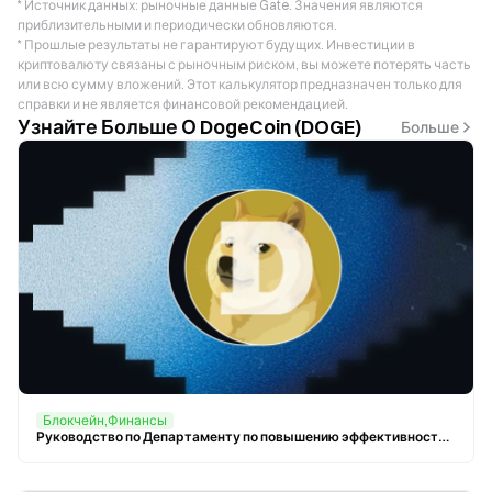
* Источник данных: рыночные данные Gate. Значения являются
приблизительными и периодически обновляются.
* Прошлые результаты не гарантируют будущих. Инвестиции в
криптовалюту связаны с рыночным риском, вы можете потерять часть
или всю сумму вложений. Этот калькулятор предназначен только для
справки и не является финансовой рекомендацией.
Узнайте Больше О DogeCoin (DOGE)
Больше
Блокчейн,Финансы
Руководство по Департаменту по повышению эффективности государственного управления (DOGE)