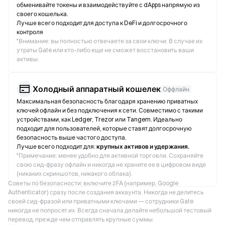
обменивайте токены и взаимодействуйте с dApps напрямую из
своего кошелька.
Лучше всего подходит для доступа к DeFi и долгосрочного
контроля
*
Внимание: вы полностью отвечаете за свои ключи. В случае их
утраты Gate или кто-либо еще не сможет восстановить ваши
активы.
Холодный аппаратный кошелек
Оффлайн
Максимальная безопасность благодаря хранению приватных
ключей офлайн и без подключения к сети. Совместимо с такими
устройствами, как Ledger, Trezor или Tangem. Идеально
подходит для пользователей, которые ставят долгосрочную
безопасность выше частого доступа.
Лучше всего подходит для:
крупных активов и удержания.
*
Примечание: менее удобно для активной торговли. Сохраняйте
свою сид-фразу офлайн и никогда не храните ее в цифровом виде
(никаких скриншотов, никакого облака).
Советы по безопасности: включите 2FA (например, Google
Authenticator) сразу после создания аккаунта. Никогда не делитесь
своей сид-фразой или приватными ключами — сотрудники Gate
никогда не попросят их. Всегда сначала делайте небольшой тестовый
перевод, прежде чем отправлять крупные суммы.