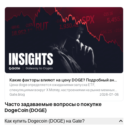
Какие факторы влияют на цену DOGE? Подробный анализ ожиданий по ETF, X Money и настроений на рынке
Цена doge определяется ожиданиями запуска ETF,
спекуляциями вокруг X Money, настроениями на рынке мемных
Gate.blog
2026-07-08
монет и ликвидностью, а долгосрочная стоимость зависит от
реальных сценариев использования и притока капитал?
Часто задаваемые вопросы о покупке
DogeCoin (DOGE)
Как купить Dogecoin (DOGE) на Gate?