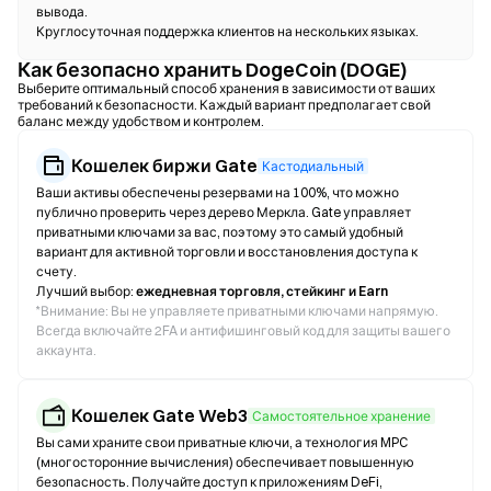
вывода.
Круглосуточная поддержка клиентов на нескольких языках.
Как безопасно хранить DogeCoin (DOGE)
Выберите оптимальный способ хранения в зависимости от ваших
требований к безопасности. Каждый вариант предполагает свой
баланс между удобством и контролем.
Кошелек биржи Gate
Кастодиальный
Ваши активы обеспечены резервами на 100%, что можно
публично проверить через дерево Меркла. Gate управляет
приватными ключами за вас, поэтому это самый удобный
вариант для активной торговли и восстановления доступа к
счету.
Лучший выбор:
ежедневная торговля, стейкинг и Earn
*
Внимание: Вы не управляете приватными ключами напрямую.
Всегда включайте 2FA и антифишинговый код для защиты вашего
аккаунта.
Кошелек Gate Web3
Самостоятельное хранение
Вы сами храните свои приватные ключи, а технология MPC
(многосторонние вычисления) обеспечивает повышенную
безопасность. Получайте доступ к приложениям DeFi,