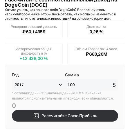
DogeCoin (DOGE)
Хотите узнать, как показал себя DogeCoin? Воспользуйтесь
калькулятором ниже, чтобы посмотреть, как могла бы измениться
стоимость гипотетических инвестиций на основе истории цен.
Рекордно высокий уровень
Доля рынка
₽60,14959
0,28 %
Историческая общая
Объем Торгов за 24 часа
доходность в %
₽660,20M
+12 436,00 %
Год
Сумма
$
* Источник данных: рыночные данные Gate. Значения
являются приблизительными и периодически обновляются.
0
Рассчитайте Свою Прибыль