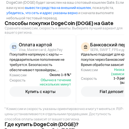
DogeCoin (DOGE) будет зачислен на ваш спотовый кошелек Gate. Если
вам нужно
вывести средства на внешний кошелек
, пожалуйста,
убедитесь, что сеть и адрес указаны верно
и сначала выполните
небольшой тестовый перевод.
Способы покупки DogeCoin (DOGE) на Gate
Сравните комиссии, скорость и лимиты. Выберите лучший вариант для
вашего региона.
Оплата картой
Банковский пер
Visa, Mastercard, Apple Pay
SEPA, SWIFT, FPS и др.
Покупайте напрямую с карты —
Идеально подходит для кру
предварительное пополнение не
покупок через банковский п
требуется. Безопасность
Время обработки зависит от 
Низкая /
обеспечивают провайдеры,
Комиссии
(зависит о
Около 1–5 %*
соответствующие стандарту PCI-
Комиссии
1–3 рабо
Скорость
Обычно в течение
DSS.
Скорость
(вар
нескольких минут
Купить с карты
Fiat депозит
* Комиссии и скорость указаны ориентировочно и могут меняться. P2P-
цены устанавливаются отдельными продавцами. Доступность
способов оплаты зависит от вашего региона.
Где купить DogeCoin (DOGE)?