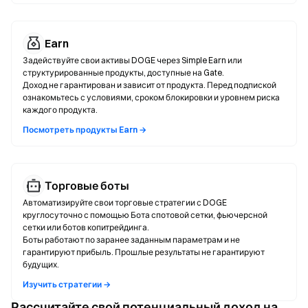
Earn
Задействуйте свои активы DOGE через Simple Earn или
структурированные продукты, доступные на Gate.
Доход не гарантирован и зависит от продукта. Перед подпиской
ознакомьтесь с условиями, сроком блокировки и уровнем риска
каждого продукта.
Посмотреть продукты Earn →
Торговые боты
Автоматизируйте свои торговые стратегии с DOGE
круглосуточно с помощью Бота спотовой сетки, фьючерсной
сетки или ботов копитрейдинга.
Боты работают по заранее заданным параметрам и не
гарантируют прибыль. Прошлые результаты не гарантируют
будущих.
Изучить стратегии →
Рассчитайте свой потенциальный доход на