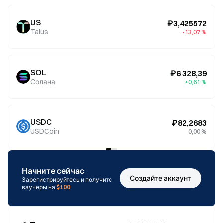
US
₽3,425572
Talus
-13,07 %
SOL
₽6 328,39
Солана
+0,61 %
USDC
₽82,2683
USDCoin
0,00 %
Начните сейчас
Создайте аккаунт
Зарегистрируйтесь и получите
ваучеры на
$100