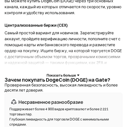
Вы можете купить DogeCoin (DOGE) через три основных
канала, каждый из которых отличается по скорости, уровню
контроля и удобству использования.
Централизованные биржи (CEX)
Самый простой вариант для новичков. Зарегистрируйте
аккаунт, пройдите верификацию личности, пополните счет с
помощью карты или банковского перевода и разместите
ордер на покупку. Ищите биржу, на которой торгуется DOGE
с достаточным объемом торгов, прозрачными комиссиями
и надежной защитой — такими функциями, как 2FA и
холодное хранение.
Зачем покупать DogeCoin (DOGE) на Gate?
Криптокошельки
Проверенная безопасность, высокая ликвидность и более
десяти лет доверия.
Для пользователей, которые отдают приоритет
самостоятельному хранению. Некостодиальные кошельки
Несравненное разнообразие
позволяют хранить собственные приватные ключи и
обменивать токены прямо в интерфейсе кошелька.
Поддерживает более 4 900 видов криптовалют и более 2 221
торговых пар.
Некоторые кошельки также поддерживают фиатный
Глубокая ликвидность для торговли DOGE с минимальными
онрамп, что дает возможность купить DOGE с помощью
спредами.
кредитной карты без необходимости сначала использовать