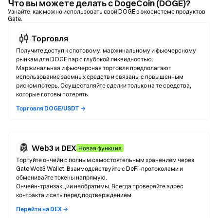
Что вы можете делать с DogeCoin (DOGE)?
Узнайте, как можно использовать свой DOGE в экосистеме продуктов
Gate.
Торговля
Получите доступ к спотовому, маржинальному и фьючерсному
рынкам для DOGE пар с глубокой ликвидностью.
Маржинальная и фьючерсная торговля предполагают
использование заемных средств и связаны с повышенным
риском потерь. Осуществляйте сделки только на те средства,
которые готовы потерять.
Торговля DOGE/USDT →
Web3 и DEX
Новая функция
Торгуйте ончейн с полным самостоятельным хранением через
Gate Web3 Wallet. Взаимодействуйте с DeFi-протоколами и
обменивайте токены напрямую.
Ончейн-транзакции необратимы. Всегда проверяйте адрес
контракта и сеть перед подтверждением.
Перейти на DEX →