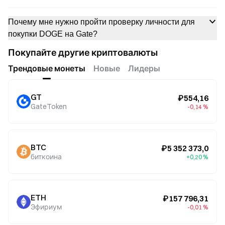
Почему мне нужно пройти проверку личности для
покупки DOGE на Gate?
Покупайте другие криптовалюты
Трендовые монеты
Новые
Лидеры
GT
₽554,16
GateToken
-0,14 %
BTC
₽5 352 373,0
биткоина
+0,20 %
ETH
₽157 796,31
Эфириум
-0,01 %