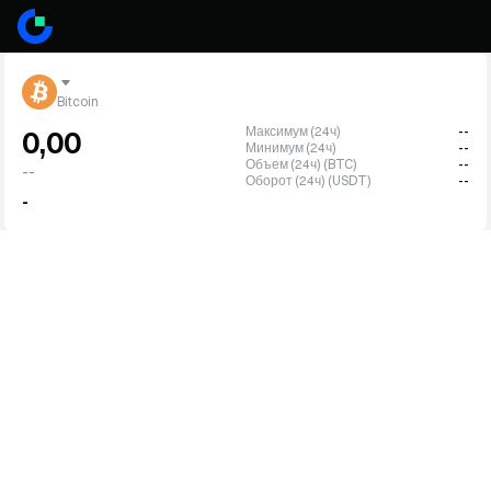
Bitcoin
Максимум (24ч)
--
0,00
Минимум (24ч)
--
Объем (24ч) (BTC)
--
--
Оборот (24ч) (USDT)
--
-