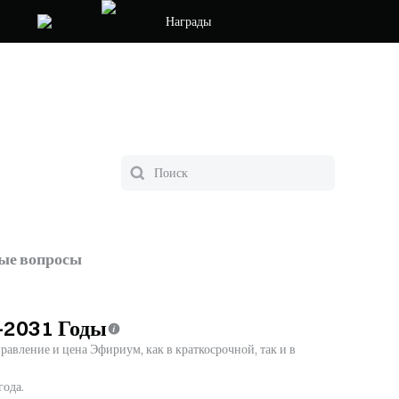
Награды
тые вопросы
–2031 Годы
авление и цена Эфириум, как в краткосрочной, так и в
года.