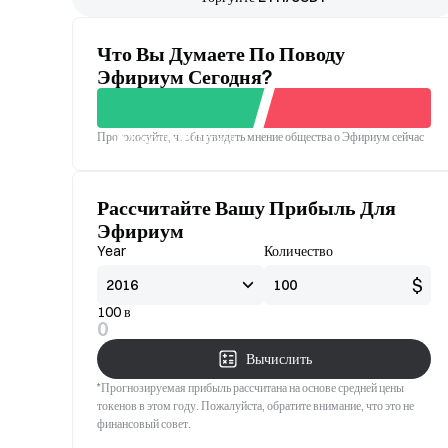
Что Вы Думаете По Поводу
Эфириум Сегодня?
Проголосуйте, чтобы увидеть мнение общества о Эфириум сейчас
Хорошо
Плохой
Рассчитайте Вашу Прибыль Для
Эфириум
Year
Количество
$
100 в
0
Вычислить
*Прогнозируемая прибыль рассчитана на основе средней цены
токенов в этом году. Пожалуйста, обратите внимание, что это не
финансовый совет.