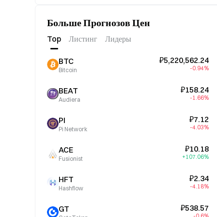
Больше Прогнозов Цен
Top
Листинг
Лидеры
₽5,220,562.24
BTC
-0.94%
Bitcoin
₽158.24
BEAT
-1.66%
Audiera
₽7.12
PI
-4.03%
Pi Network
₽10.18
ACE
+107.06%
Fusionist
₽2.34
HFT
-4.18%
Hashflow
₽538.57
GT
-0.6%