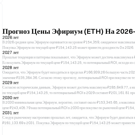
Прогноз Цены Эфириум (ETH) На 2026
2026 лет
В 2026 средняя цена Эфириум оценивается на уровне ₽154,359, ожидаемое максима
Покупка Эфириум по текущей цене ₽154,143.25 может принести доходность 0 в 2026.
2027 лет
Прошлые тенденции и паттерны показывают, что Эфириум может достичь максимума в ₽
Если купить Эфириум по текущей цене ₽154,143.25, то потенциальный ROI, исходя из 
2028 лет
Ожидается, что Эфириум будет находиться в пределах ₽166,939.26 большую часть 20
значение ₽235,384.36. Согласно этому прогнозу, потенциальный ROI при покупке по 
2029 лет
Согласно историческим данным, Эфириум может достичь максимума ₽285,649.77, а ми
по текущей цене ₽154,143.25, то потенциальный ROI в 2029 составит ₽201,161.81 при
2030 лет
В 2030 минимальная цена Эфириум, вероятно, составит около ₽153,345.65, а максимал
цене ₽243,405.79 ваш потенциальный ROI в 2030 при покупке по рыночной цене ₽154
2031 лет
Следуя рыночному настроению прошлых лет, ожидается, что Эфириум будет двигаться в
₽281,133.69 в 2031. Покупка Эфириум по текущей цене ₽154,143.25 может принести 