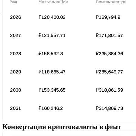
Year
Минимальная Цена
Самая высокая цена
2026
₽120,400.02
₽169,794.9
2027
₽121,557.71
₽171,801.57
2028
₽158,592.3
₽235,384.36
2029
₽118,685.47
₽285,649.77
2030
₽153,345.65
₽318,861.59
2031
₽160,246.2
₽314,869.73
Конвертация криптовалюты в фиат