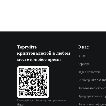
Торгуйте
О нас
криптовалютой в любом
О нас
месте в любое время
Карьeра
Отдел новостей
Спонсор Oracle Re
Пользовательское с
Предупреждение о 
Сканируйте, чтобы загрузить приложение
Политика конфиде
Gate