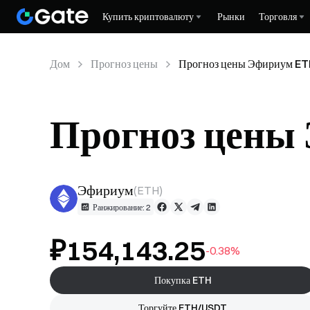
Купить криптовалюту
Рынки
Торговля
Дом
Прогноз цены
Прогноз цены Эфириум E
Прогноз цены
Эфириум
(
ETH
)
Ранжирование: 2
₽154,143.25
-0.38%
Покупка ETH
Торгуйте ETH/USDT