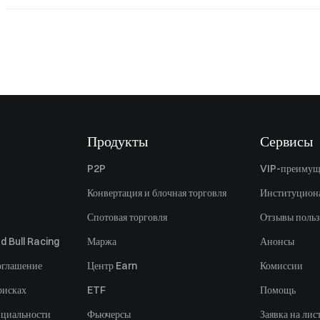
Продукты
Сервисы
P2P
VIP-преимущ
Конвертация и блочная торговля
Институцион
Спотовая торговля
Отзывы польз
d Bull Racing
Маржа
Анонсы
оглашение
Центр Earn
Комиссии
рисках
ETF
Помощь
нциальности
Фьючерсы
Заявка на лис