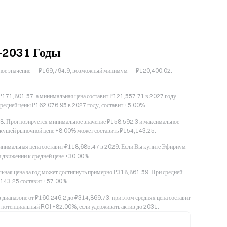
–2031 Годы
льное значение — ₽169,794.9, возможный минимум — ₽120,400.02.
171,801.57, а минимальная цена составит ₽121,557.71 в 2027 году.
средней цены ₽162,076.95 в 2027 году, составит +5.00%.
28. Прогнозируется минимальное значение ₽158,592.3 и максимальное
текущей рыночной цене +8.00% может составить ₽154,143.25.
нимальная цена составит ₽118,685.47 в 2029. Если Вы купите Эфириум
 движении к средней цене +30.00%.
ьная цена за год может достигнуть примерно ₽318,861.59. При средней
,143.25 составит +57.00%.
 диапазоне от ₽160,246.2 до ₽314,869.73, при этом средняя цена составит
потенциальный ROI +82.00%, если удерживать актив до 2031.