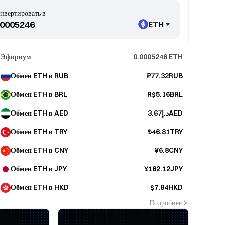
нвертировать в
ETH
Эфириум
0.0005246
ETH
Обмен ETH в RUB
₽77.32RUB
Обмен ETH в BRL
R$5.16BRL
Обмен ETH в AED
د.إ3.67AED
Обмен ETH в TRY
₺46.81TRY
Обмен ETH в CNY
¥6.8CNY
Обмен ETH в JPY
¥162.12JPY
Обмен ETH в HKD
$7.84HKD
Подробнее