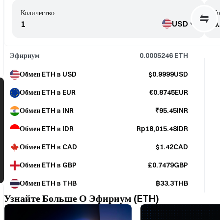
Количество
Ко
USD
Эфириум
0.0005246
ETH
Обмен ETH в USD
$0.9999USD
Обмен ETH в EUR
€0.8745EUR
Обмен ETH в INR
₹95.45INR
Обмен ETH в IDR
Rp18,015.48IDR
Обмен ETH в CAD
$1.42CAD
Обмен ETH в GBP
£0.7479GBP
Обмен ETH в THB
฿33.3THB
Узнайте Больше О Эфириум (ETH)