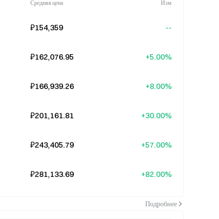
Средняя цена
Изм
₽154,359
--
₽162,076.95
+5.00%
₽166,939.26
+8.00%
₽201,161.81
+30.00%
₽243,405.79
+57.00%
₽281,133.69
+82.00%
Подробнее