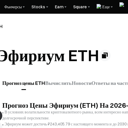
Фьючерсы
Stocks
Earn
Square
Еще
TH
 Эфириум ETH
Прогноз цены ETH
Вычислить
Новости
Ответы на час
Прогноз Цены Эфириум (ETH) На 2026
В условиях волатильности криптовалютного рынка, всем интересно напр
долгосрочной перспективе.
Эфириум может достичь ₽243,405.79 с настоящего момента и до 2030 