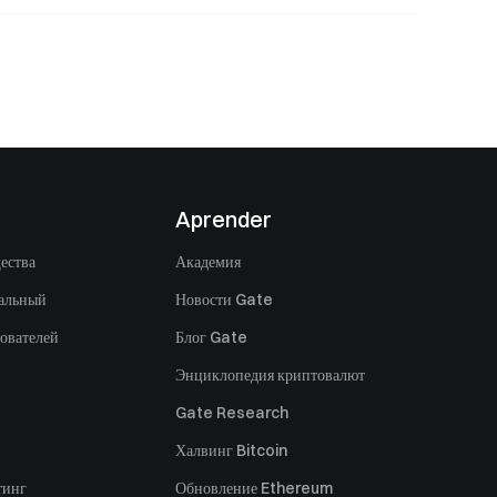
Aprender
ества
Академия
альный
Новости Gate
ователей
Блог Gate
Энциклопедия криптовалют
Gate Research
Халвинг Bitcoin
тинг
Обновление Ethereum