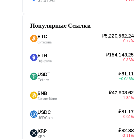
GateToken
Популярные Ссылки
₽5,220,562.24
BTC
-0.77%
биткоина
₽154,143.25
ETH
-0.38%
Эфириум
₽81.11
USDT
+0.026%
Tether
₽47,903.62
BNB
-1.32%
Бинанс Коин
₽81.17
USDC
-0.02%
USDCoin
₽82.88
XRP
-2.11%
XRP