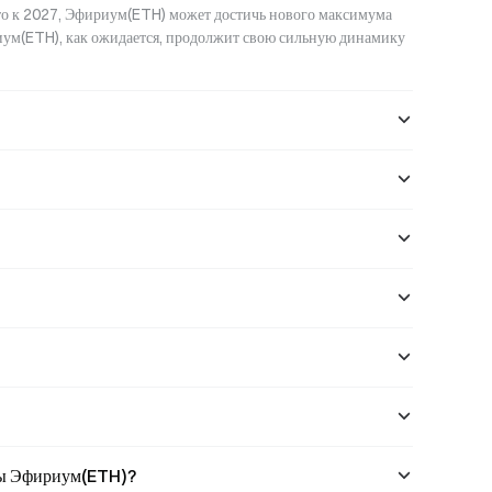
о к 2027, Эфириум(ETH) может достичь нового максимума 
иум(ETH), как ожидается, продолжит свою сильную динамику 
ны Эфириум(ETH)?