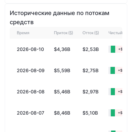
Исторические данные по потокам
средств
Время
Приток ($)
Отток ($)
Чистый прит
2026-08-10
$4,36B
$2,53B
+$1,82
2026-08-09
$5,59B
$2,75B
+$2,84
2026-08-08
$5,46B
$2,97B
+$2,48
2026-08-07
$8,46B
$5,10B
+$3,35