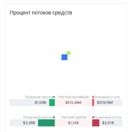
Процент потоков средств
Чистый основной
Основной приток
Основной отток
приток
$1,09B
$519,19M
$572,49M
Чистый приток
Розничный приток
Розничный отток
розничных продаж
$3,26B
$2,01B
$1,25B