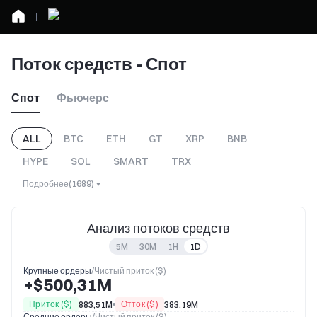
Поток средств - Спот
Спот
Фьючерс
ALL
BTC
ETH
GT
XRP
BNB
HYPE
SOL
SMART
TRX
Подробнее
(
1689
)
Анализ потоков средств
5M
30M
1H
1D
Крупные ордеры
/
Чистый приток ($)
+$500,31M
Приток ($)
Отток ($)
883,51M
383,19M
Средние ордеры
/
Чистый приток ($)