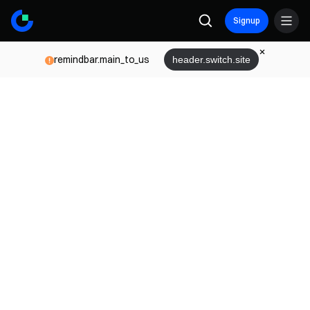
Signup
remindbar.main_to_us
header.switch.site