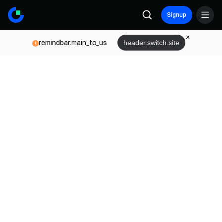
Signup
remindbar.main_to_us
header.switch.site