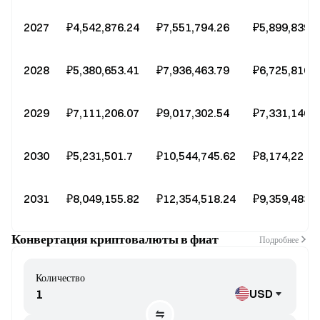
2027
₽4,542,876.24
₽7,551,794.26
₽5,899,839.
2028
₽5,380,653.41
₽7,936,463.79
₽6,725,816.
2029
₽7,111,206.07
₽9,017,302.54
₽7,331,140.
2030
₽5,231,501.7
₽10,544,745.62
₽8,174,221.
2031
₽8,049,155.82
₽12,354,518.24
₽9,359,483.
Конвертация криптовалюты в фиат
Подробнее
Количество
USD