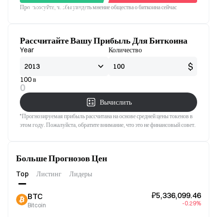
Проголосуйте, чтобы увидеть мнение общества о биткоина сейчас
Хорошо
Плохой
Рассчитайте Вашу Прибыль Для Биткоина
Year
Количество
$
100 в
0
Вычислить
*Прогнозируемая прибыль рассчитана на основе средней цены токенов в
этом году. Пожалуйста, обратите внимание, что это не финансовый совет.
Больше Прогнозов Цен
Top
Листинг
Лидеры
₽5,336,099.46
BTC
-0.29%
Bitcoin