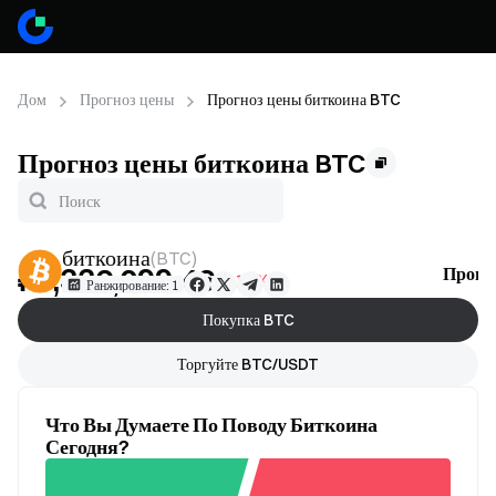
Дом
Прогноз цены
Прогноз цены биткоина BTC
Прогноз цены биткоина BTC
биткоина
(
BTC
)
₽5,336,099.46
Прогн
-0.18%
Ранжирование: 1
Покупка BTC
Торгуйте BTC/USDT
Что Вы Думаете По Поводу Биткоина
Сегодня?