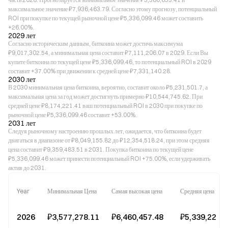
максимальное значение ₽7,936,463.79. Согласно этому прогнозу, потенциальный
ROI при покупке по текущей рыночной цене ₽5,336,099.46 может составить
+26.00%.
2029 лет
Согласно историческим данным, биткоина может достичь максимума
₽9,017,302.54, а минимальная цена составит ₽7,111,206.07 в 2029. Если Вы
купите биткоина по текущей цене ₽5,336,099.46, то потенциальный ROI в 2029
составит +37.00% при движении к средней цене ₽7,331,140.28.
2030 лет
В 2030 минимальная цена биткоина, вероятно, составит около ₽5,231,501.7, а
максимальная цена за год может достигнуть примерно ₽10,544,745.62. При
средней цене ₽8,174,221.41 ваш потенциальный ROI в 2030 при покупке по
рыночной цене ₽5,336,099.46 составит +53.00%.
2031 лет
Следуя рыночному настроению прошлых лет, ожидается, что биткоина будет
двигаться в диапазоне от ₽8,049,155.82 до ₽12,354,518.24, при этом средняя
цена составит ₽9,359,483.51 в 2031. Покупка биткоина по текущей цене
₽5,336,099.46 может принести потенциальный ROI +75.00%, если удерживать
актив до 2031.
Year
Минимальная Цена
Самая высокая цена
Средняя цена
2026
₽3,577,278.11
₽6,460,457.48
₽5,339,221.