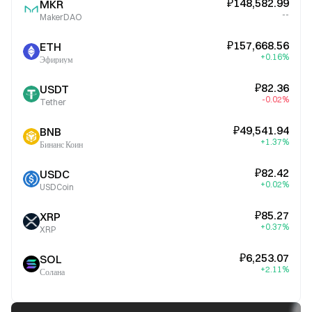
₽148,582.99
MKR
--
MakerDAO
₽157,668.56
ETH
+0.16%
Эфириум
₽82.36
USDT
-0.02%
Tether
₽49,541.94
BNB
+1.37%
Бинанс Коин
₽82.42
USDC
+0.02%
USDCoin
₽85.27
XRP
+0.37%
XRP
₽6,253.07
SOL
+2.11%
Солана