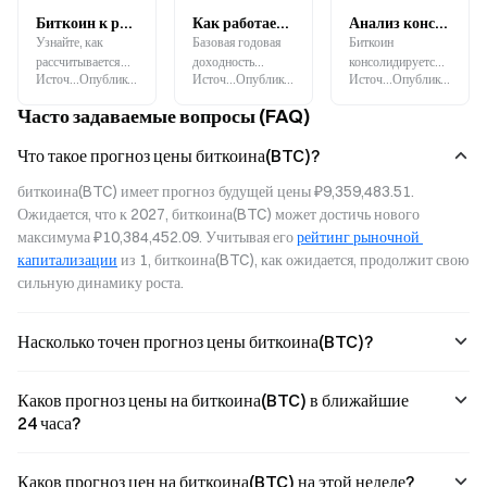
Биткоин к рублю: курс BTC/RUB, конвертация и анализ рынка
Как работает доходность стейкинга BTC на Gate? Как рассчитывается ориентировочная годовая ставка 2,67%?
Анализ консолидации BTC: отметка $65 000 становится ключевым уровнем — что потребуется для прорыва?
Узнайте, как
Базовая годовая
Биткоин
рассчитывается
доходность
консолидируется в
Источник
:
Gate.blog
Опубликовано
:
2026-08-09
Источник
:
Gate.blog
Опубликовано
:
2026-08-07
Источник
:
Gate.blog
Опубликовано
:
2
курс Bitcoin к
стейкинга BTC на
диапазоне 64 000–
рублю
Gate не является
65 000 долларов,
Часто задаваемые вопросы (FAQ)
(BTC/RUB), какие
фиксированной
дважды
факторы влияют
ставкой. Она
столкнувшись с
Что такое прогноз цены биткоина(BTC)?
на стоимость BTC
складывается из
сопротивлением
в рублях и как
основной
при попытке
биткоина(BTC) имеет прогноз будущей цены ₽9,359,483.51. 
изменения курса
доходности и
преодолеть
Ожидается, что к 2027, биткоина(BTC) может достичь нового 
рубля отражаются
поэтапных
отметку 65 000
максимума ₽10,384,452.09. Учитывая его 
рейтинг рыночной 
на рынке
дополнительных
долларов. В это
криптовалют.
вознаграждений.
время эфир
капитализации
 из 1, биткоина(BTC), как ожидается, продолжит свою 
удерживается
сильную динамику роста.
выше 1 900
долларов.
Насколько точен прогноз цены биткоина(BTC)?
Каков прогноз цены на биткоина(BTC) в ближайшие
24 часа?
Каков прогноз цен на биткоина(BTC) на этой неделе?