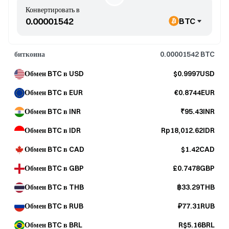
Конвертировать в
BTC
биткоина
0.00001542
BTC
Обмен BTC в USD
$0.9997USD
Обмен BTC в EUR
€0.8744EUR
Обмен BTC в INR
₹95.43INR
Обмен BTC в IDR
Rp18,012.62IDR
Обмен BTC в CAD
$1.42CAD
Обмен BTC в GBP
£0.7478GBP
Обмен BTC в THB
฿33.29THB
Обмен BTC в RUB
₽77.31RUB
Обмен BTC в BRL
R$5.16BRL