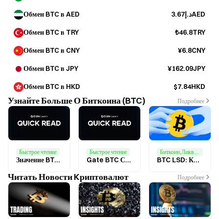
Обмен BTC в AED
د.إ3.67AED
Обмен BTC в TRY
₺46.8TRY
Обмен BTC в CNY
¥6.8CNY
Обмен BTC в JPY
¥162.09JPY
Обмен BTC в HKD
$7.84HKD
Узнайте Больше О Биткоина (BTC)
Подробнее
Быстрое чтение
Быстрое чтение
Биткоин,Ликвидный стейкинг
Значение BTC в текстах: подлинная роль BTC в индустрии криптовалют
Gate BTC Стейкинг: Стейкайте BTC и зарабатывайте ежедневные ончейн вознаграждения
BTC LSD: Как это может увеличить вознаграждения за стейкинг BTC для большего числа пользователей?
Читать Новости Kриптовалют
Подробнее