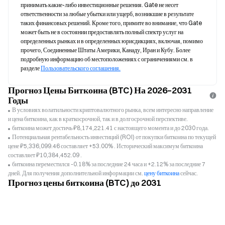
принимать какие-либо инвестиционные решения. Gate не несет 
ответственности за любые убытки или ущерб, возникшие в результате 
таких финансовых решений. Кроме того, примите во внимание, что Gate 
может быть не в состоянии предоставлять полный спектр услуг на 
определенных рынках и в определенных юрисдикциях, включая, помимо 
прочего, Соединенные Штаты Америки, Канаду, Иран и Кубу. Более 
подробную информацию об местоположениях с ограничениями см. в 
разделе 
Пользовательского соглашения.
Прогноз Цены Биткоина (BTC) На 2026–2031
Годы
В условиях волатильности криптовалютного рынка, всем интересно направление
и цена биткоина, как в краткосрочной, так и в долгосрочной перспективе.
биткоина может достичь ₽8,174,221.41 с настоящего момента и до 2030 года.
Потенциальная рентабельность инвестиций (ROI) от покупки биткоина по текущей
цене ₽5,336,099.46 составляет +53.00% . Исторический максимум биткоина
составляет ₽10,384,452.09 .
биткоина переместился -0.18% за последние 24 часа и +2.12% за последние 7
дней. Для получения дополнительной информации см.
цену биткоина
сейчас.
Прогноз цены биткоина (BTC) до 2031