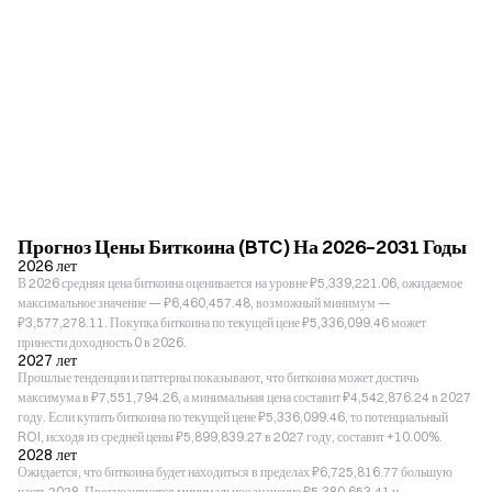
Прогноз Цены Биткоина (BTC) На 2026–2031 Годы
2026 лет
В 2026 средняя цена биткоина оценивается на уровне ₽5,339,221.06, ожидаемое
максимальное значение — ₽6,460,457.48, возможный минимум —
₽3,577,278.11. Покупка биткоина по текущей цене ₽5,336,099.46 может
принести доходность 0 в 2026.
2027 лет
Прошлые тенденции и паттерны показывают, что биткоина может достичь
максимума в ₽7,551,794.26, а минимальная цена составит ₽4,542,876.24 в 2027
году. Если купить биткоина по текущей цене ₽5,336,099.46, то потенциальный
ROI, исходя из средней цены ₽5,899,839.27 в 2027 году, составит +10.00%.
2028 лет
Ожидается, что биткоина будет находиться в пределах ₽6,725,816.77 большую
часть 2028. Прогнозируется минимальное значение ₽5,380,653.41 и