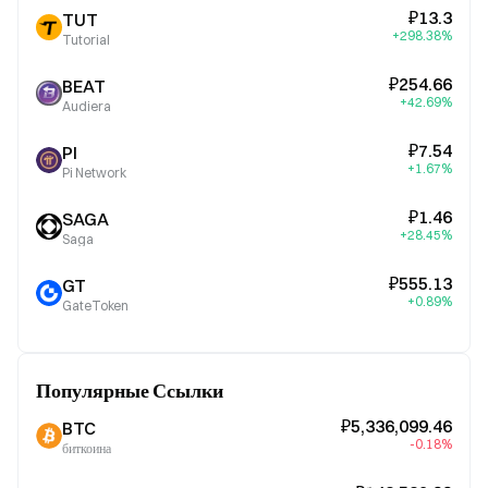
₽13.3
TUT
+298.38%
Tutorial
₽254.66
BEAT
+42.69%
Audiera
₽7.54
PI
+1.67%
Pi Network
₽1.46
SAGA
+28.45%
Saga
₽555.13
GT
+0.89%
GateToken
Популярные Ссылки
₽5,336,099.46
BTC
-0.18%
биткоина