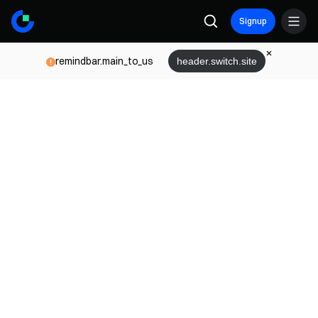
Signup
remindbar.main_to_us
header.switch.site