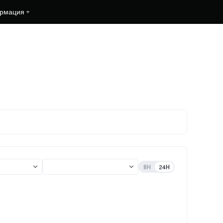
рмация
8H
24H