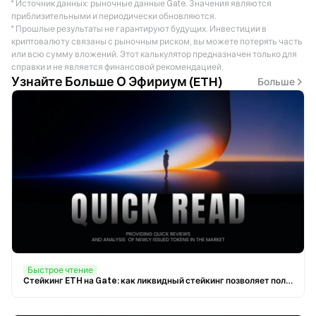
* Источник данных: рыночные данные Gate. Значения являются
приблизительными и периодически обновляются.
* Прошлые результаты не гарантируют будущих. Инвестиции в
криптовалюту связаны с рыночным риском, вы можете потерять часть
или всю сумму вложений. Этот калькулятор предназначен только для
справки и не является финансовой рекомендацией.
Узнайте Больше О Эфириум (ETH)
Больше
Быстрое чтение
Стейкинг ETH на Gate: как ликвидный стейкинг позволяет получать доходность ETH и сохранять гибкость капитала