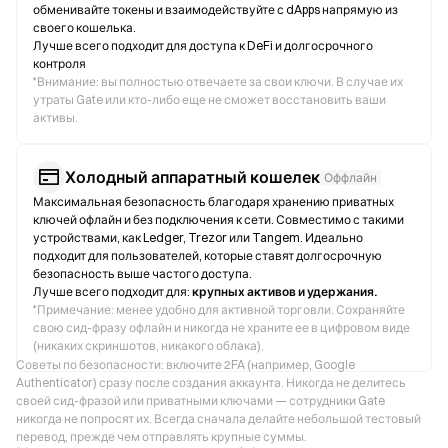
обменивайте токены и взаимодействуйте с dApps напрямую из
своего кошелька.
Лучше всего подходит для доступа к DeFi и долгосрочного
контроля
*
Внимание: вы полностью отвечаете за свои ключи. В случае их
утраты Gate или кто-либо еще не сможет восстановить ваши
активы.
Холодный аппаратный кошелек
Оффлайн
Максимальная безопасность благодаря хранению приватных
ключей офлайн и без подключения к сети. Совместимо с такими
устройствами, как Ledger, Trezor или Tangem. Идеально
подходит для пользователей, которые ставят долгосрочную
безопасность выше частого доступа.
Лучше всего подходит для:
крупных активов и удержания.
*
Примечание: менее удобно для активной торговли. Сохраняйте
свою сид-фразу офлайн и никогда не храните ее в цифровом виде
(никаких скриншотов, никакого облака).
Советы по безопасности: включите 2FA (например, Google
Authenticator) сразу после создания аккаунта. Никогда не делитесь
своей сид-фразой или приватными ключами — сотрудники Gate
никогда не попросят их. Всегда сначала делайте небольшой тестовый
перевод, прежде чем отправлять крупные суммы.