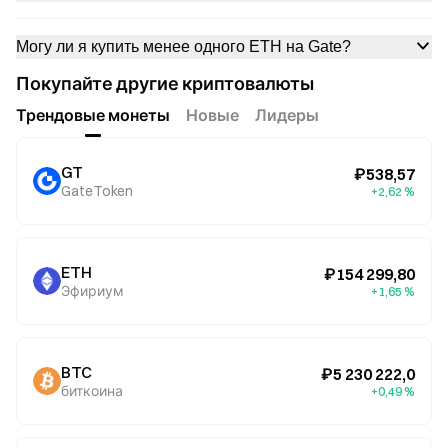
Могу ли я купить менее одного ETH на Gate?
Покупайте другие криптовалюты
Трендовые монеты
Новые
Лидеры
GT
₽538,57
GateToken
+2,62 %
ETH
₽154 299,80
Эфириум
+1,65 %
BTC
₽5 230 222,0
биткоина
+0,49 %