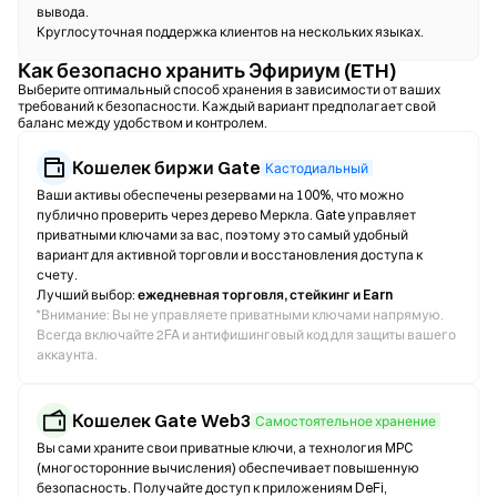
вывода.
Круглосуточная поддержка клиентов на нескольких языках.
Как безопасно хранить Эфириум (ETH)
Выберите оптимальный способ хранения в зависимости от ваших
требований к безопасности. Каждый вариант предполагает свой
баланс между удобством и контролем.
Кошелек биржи Gate
Кастодиальный
Ваши активы обеспечены резервами на 100%, что можно
публично проверить через дерево Меркла. Gate управляет
приватными ключами за вас, поэтому это самый удобный
вариант для активной торговли и восстановления доступа к
счету.
Лучший выбор:
ежедневная торговля, стейкинг и Earn
*
Внимание: Вы не управляете приватными ключами напрямую.
Всегда включайте 2FA и антифишинговый код для защиты вашего
аккаунта.
Кошелек Gate Web3
Самостоятельное хранение
Вы сами храните свои приватные ключи, а технология MPC
(многосторонние вычисления) обеспечивает повышенную
безопасность. Получайте доступ к приложениям DeFi,