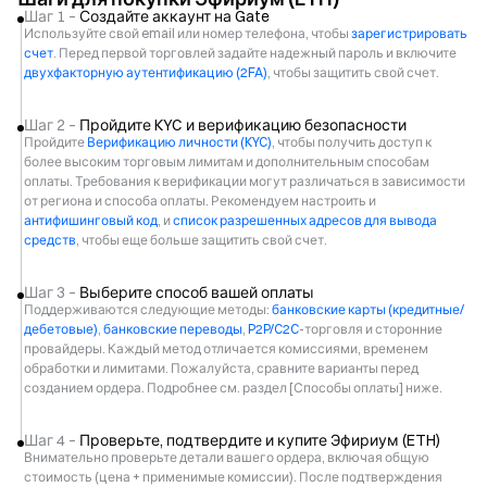
Шаг 1 –
Создайте аккаунт на Gate
Используйте свой email или номер телефона, чтобы
зарегистрировать
счет
. Перед первой торговлей задайте надежный пароль и включите
двухфакторную аутентификацию (2FA)
, чтобы защитить свой счет.
Шаг 2 –
Пройдите KYC и верификацию безопасности
Пройдите
Верификацию личности (KYC)
, чтобы получить доступ к
более высоким торговым лимитам и дополнительным способам
оплаты. Требования к верификации могут различаться в зависимости
от региона и способа оплаты. Рекомендуем настроить и
антифишинговый код
, и
список разрешенных адресов для вывода
средств
, чтобы еще больше защитить свой счет.
Шаг 3 –
Выберите способ вашей оплаты
Поддерживаются следующие методы:
банковские карты (кредитные/
дебетовые)
,
банковские переводы
,
P2P/C2C
-торговля и сторонние
провайдеры. Каждый метод отличается комиссиями, временем
обработки и лимитами. Пожалуйста, сравните варианты перед
созданием ордера. Подробнее см. раздел [Способы оплаты] ниже.
Шаг 4 –
Проверьте, подтвердите и купите Эфириум (ETH)
Внимательно проверьте детали вашего ордера, включая общую
стоимость (цена + применимые комиссии). После подтверждения