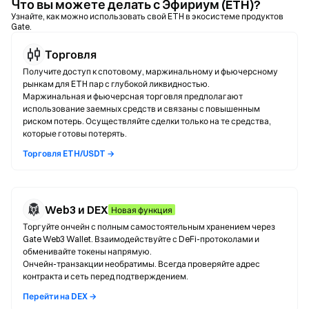
Что вы можете делать с Эфириум (ETH)?
Узнайте, как можно использовать свой ETH в экосистеме продуктов
Gate.
Торговля
Получите доступ к спотовому, маржинальному и фьючерсному
рынкам для ETH пар с глубокой ликвидностью.
Маржинальная и фьючерсная торговля предполагают
использование заемных средств и связаны с повышенным
риском потерь. Осуществляйте сделки только на те средства,
которые готовы потерять.
Торговля ETH/USDT →
Web3 и DEX
Новая функция
Торгуйте ончейн с полным самостоятельным хранением через
Gate Web3 Wallet. Взаимодействуйте с DeFi-протоколами и
обменивайте токены напрямую.
Ончейн-транзакции необратимы. Всегда проверяйте адрес
контракта и сеть перед подтверждением.
Перейти на DEX →