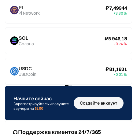
PI
₽7,49944
Pi Network
+3,30 %
SOL
₽5 946,18
Солана
-0,74 %
USDC
₽81,1831
USDCoin
+0,01 %
Начните сейчас
Создайте аккаунт
Зарегистрируйтесь и получите
ваучеры на
$100
Поддержка клиентов 24/7/365