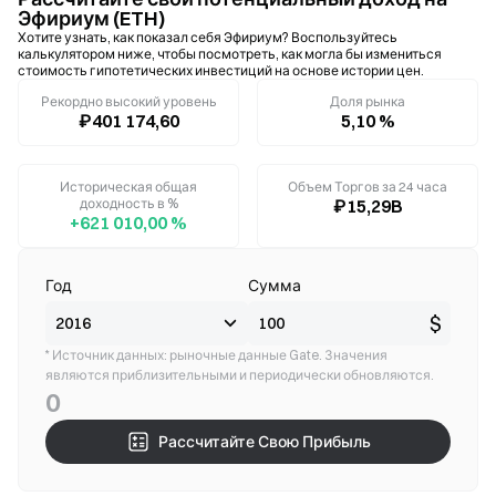
Эфириум (ETH)
Хотите узнать, как показал себя Эфириум? Воспользуйтесь
калькулятором ниже, чтобы посмотреть, как могла бы измениться
стоимость гипотетических инвестиций на основе истории цен.
Рекордно высокий уровень
Доля рынка
₽401 174,60
5,10 %
Историческая общая
Объем Торгов за 24 часа
доходность в %
₽15,29B
+621 010,00 %
Год
Сумма
$
* Источник данных: рыночные данные Gate. Значения
являются приблизительными и периодически обновляются.
0
Рассчитайте Свою Прибыль