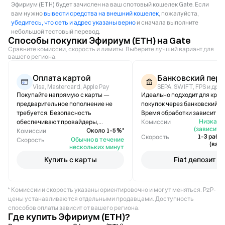
Эфириум (ETH) будет зачислен на ваш спотовый кошелек Gate. Если
вам нужно
вывести средства на внешний кошелек
, пожалуйста,
убедитесь, что сеть и адрес указаны верно
и сначала выполните
небольшой тестовый перевод.
Способы покупки Эфириум (ETH) на Gate
Сравните комиссии, скорость и лимиты. Выберите лучший вариант для
вашего региона.
Оплата картой
Банковский пер
Visa, Mastercard, Apple Pay
SEPA, SWIFT, FPS и др.
Покупайте напрямую с карты —
Идеально подходит для кру
предварительное пополнение не
покупок через банковский п
требуется. Безопасность
Время обработки зависит от 
Низкая /
обеспечивают провайдеры,
Комиссии
(зависит о
Около 1–5 %*
соответствующие стандарту PCI-
Комиссии
1–3 рабо
Скорость
Обычно в течение
DSS.
Скорость
(вар
нескольких минут
Купить с карты
Fiat депозит
* Комиссии и скорость указаны ориентировочно и могут меняться. P2P-
цены устанавливаются отдельными продавцами. Доступность
способов оплаты зависит от вашего региона.
Где купить Эфириум (ETH)?