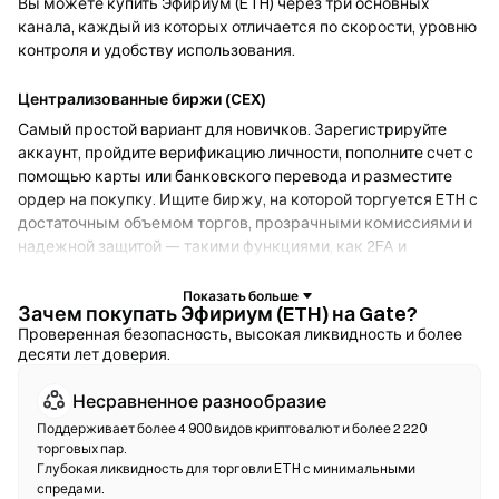
Вы можете купить Эфириум (ETH) через три основных
канала, каждый из которых отличается по скорости, уровню
контроля и удобству использования.
Централизованные биржи (CEX)
Самый простой вариант для новичков. Зарегистрируйте
аккаунт, пройдите верификацию личности, пополните счет с
помощью карты или банковского перевода и разместите
ордер на покупку. Ищите биржу, на которой торгуется ETH с
достаточным объемом торгов, прозрачными комиссиями и
надежной защитой — такими функциями, как 2FA и
холодное хранение.
Зачем покупать Эфириум (ETH) на Gate?
Криптокошельки
Проверенная безопасность, высокая ликвидность и более
десяти лет доверия.
Для пользователей, которые отдают приоритет
самостоятельному хранению. Некостодиальные кошельки
Несравненное разнообразие
позволяют хранить собственные приватные ключи и
обменивать токены прямо в интерфейсе кошелька.
Поддерживает более 4 900 видов криптовалют и более 2 220
торговых пар.
Некоторые кошельки также поддерживают фиатный
Глубокая ликвидность для торговли ETH с минимальными
онрамп, что дает возможность купить ETH с помощью
спредами.
кредитной карты без необходимости сначала использовать