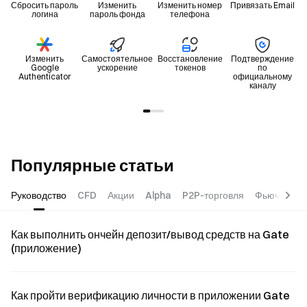
Сбросить пароль
Изменить
Изменить номер
Привязать Email
логина
пароль фонда
телефона
Изменить
Самостоятельное
Восстановление
Подтверждение
Google
ускорение
токенов
по
Authenticator
официальному
каналу
Популярные статьи
Руководство
CFD
Акции
Alpha
P2P-торговля
Фьючерсы
Как выполнить ончейн депозит/вывод средств на Gate
(приложение)
Как пройти верификацию личности в приложении Gate