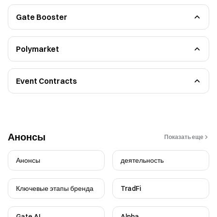
Gate Booster
Задание на публикацию
Рекомендательное задание
Polymarket
Руководство для начинающих
Основные приемы торговли фьючерсами
Event Contracts
Functional Guidelines
FAQ
Анонсы
Показать еще
Анонсы
деятельность
Ключевые этапы бренда
TradFi
Gate AI
Alpha