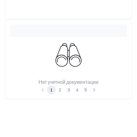
unde
Нет учетной документации
1
2
3
4
5