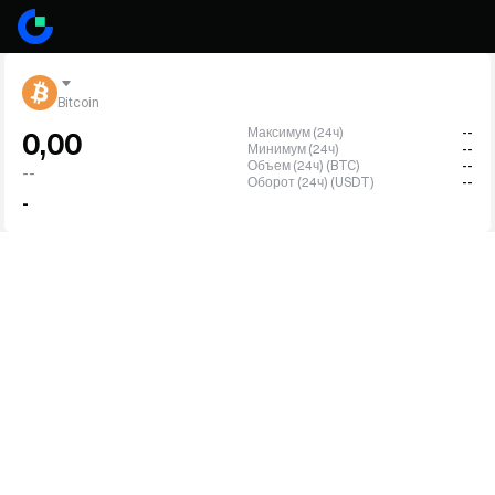
Bitcoin
Максимум (24ч)
--
0,00
Минимум (24ч)
--
Объем (24ч) (BTC)
--
--
Оборот (24ч) (USDT)
--
-