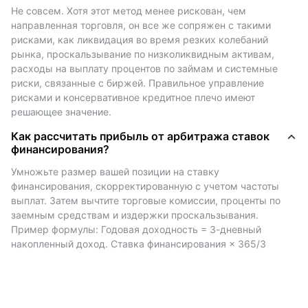
платят по шортовым.
Не совсем. Хотя этот метод менее рискован, чем 
- Когда ставка финансирования отрицательная,
направленная торговля, он все же сопряжен с такими 
шортовые трейдеры платят лонговым.
рисками, как ликвидация во время резких колебаний 
Ставка обычно обновляется каждые 8 часов и
рынка, проскальзывание по низколиквидным активам, 
расходы на выплату процентов по займам и системные 
отражает общие настроения рынка.
риски, связанные с биржей. Правильное управление 
Положительная ставка финансирования
рисками и консервативное кредитное плечо имеют 
подразумевает бычий рынок; отрицательная
решающее значение.
ставка финансирования часто сигнализирует о
Как рассчитать прибыль от арбитража ставок
медвежьих настроениях.
финансирования?
Арбитраж ставки финансирования
Умножьте размер вашей позиции на ставку 
финансирования, скорректированную с учетом частоты 
Данная стратегия предполагает открытие
выплат. Затем вычтите торговые комиссии, проценты по 
хеджированных позиций как на спотовом рынке,
заемным средствам и издержки проскальзывания. 
так и на рынке бессрочных фьючерсов на одной и
Пример формулы: Годовая доходность = 3-дневный 
той же бирже. Основная цель — получать доход в
накопленный доход. Ставка финансирования × 365/3
виде комиссии за финансирование, оставаясь при
этом нейтральным по отношению к рынку, то есть
колебания цен оказывают минимальное влияние на