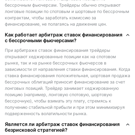
Эти Между покупателями (лонгами) и продавцами
бессрочным фьючерсам. Трейдеры обычно открывают 
(шортами) регулярно происходит обмен
лонговые позиции по спотовым и шортовые по бессрочным 
контрактам, чтобы заработать комиссию за 
комиссиями, чтобы поддерживать цены
финансирование, не полагаясь на движение цен.
бессрочных контрактов в соответствии с ценами
спотового рынка.
Как работает арбитраж ставок финансирования
с бессрочными фьючерсами?
Почему существуют ставки
При арбитраже ставок финансирования трейдеры 
финансирования?
открывают хеджированные позиции как на спотовом 
рынке, так и на рынке бессрочных фьючерсов в 
Ставки финансирования служат балансирующим
зависимости от направления ставки финансирования. Когда 
механизмом для рынков бессрочных фьючерсов. В
ставка финансирования положительная, шортовая продажа 
отличие от традиционных фьючерсов с датами
бессрочных облигаций приносит финансирование за счет 
истечения срока действия, бессрочные фьючерсы
лонговых позиций. Трейдер занимает хеджированную 
могут храниться неограниченное время. Для
позицию (например, лонговую спотовую, шортовую 
поддержания фьючерсной цены вблизи спотовой
бессрочную), чтобы взимать эту плату, стремясь к 
получению стабильной прибыли и при этом минимизируя 
цены биржи внедряют механизм ставки
подверженность волатильности рынка.
финансирования:
- Когда ставка финансирования положительная,
Является ли арбитраж ставок финансирования
трейдеры, торгующие по лонговым позициям,
безрисковой стратегией?