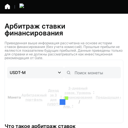
Арбитраж ставки
финансирования
Приведенная выше информация рассчитана на основе истории
ставок финансирования (без учета комиссий). Прошлые прибыли не
являются показателем будущих прибылей. Данные приведены только
для справки и не должны рассматриваться как инвестиционная
рекомендация от Gate.
USDT-M
3-дневный
Доход
совок. Уровень
Арбитражный
за 3
Монета
финансирования
Предыдущая став
портфель
дня
/
(USDT)
Апр.
Что такое арбитраж ставок