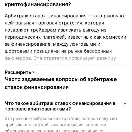
криптофинансирования?
Арбитраж ставок финансирования — это рыночно-
нейтральная торговая стратегия, которая
позволяет трейдерам извлекать выгоду из
периодических платежей, известных как комиссии
за финансирование, между лонговыми и
шортовыми позициями на рынке бессрочных
фьючерсов. Эта стратегия использует разницу
процентных ставок между различными рыночными
позициями, что позволяет пользователям
Часто задаваемые вопросы об арбитраже
потенциально получать стабильную прибыль при
уменьшении воздействия на рынок.
ставок финансирования
В отличие от Традиционный криптоарбитраж,
который обычно подразумевает использование
Что такое арбитраж ставок финансирования в
разницы цен на разных биржах, в то время как
торговле криптовалютами?
арбитраж ставок финансирования фокусируется
Это рыночно-нейтральная стратегия, которая получает 
на комиссиях за финансирование, встроенных в
прибыль от платежей финансирования, которыми 
производные контракты.
обмениваются лонговые и шортовые позиции по 