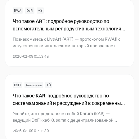
+
3
RWA
DeFi
Что такое ART: подробное руководство по
вспомогательным репродуктивным технологиям
и их влиянию на современные методы лечения
Познакомьтесь с LiveArt (ART) — протоколом RWAfi с
бесплодия
искусственным интеллектом, который превращает
неликвидные коллекционные активы в
2026-02-09 01:13:48
программируемые DeFi-инструменты на 17
блокчейнах. Исследуйте новые возможности
токенизации.
+
3
DeFi
Альткоины
Что такое KAR: подробное руководство по
системам знаний и рассуждений в современных
технологиях
Узнайте, что представляет собой Karura (KAR) —
ведущий DeFi-хаб Kusama с децентрализованной
биржей, стейблкоинами и ликвидным стейкингом.
2026-02-09 01:12:30
Изучите токеномику, рыночные показатели и