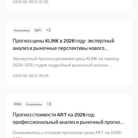
2026-02-09 01:07:35
управления рисками для данного DeFi-токена.
Получайте актуальные прогнозы, рекомендации по
торговле и информацию о распределении токенов
между держателями.
+
3
Альткоины
DeFi
Прогноз цены KLINK в 2026 году: экспертный
анализ и рыночные перспективы нового
блокчейн-токена
Экспертный прогноз динамики цены KLINK на период
2026–2031 годов: подробный рыночный анализ,
стратегии инвестирования и рекомендации по
2026-02-09 01:05:48
управлению рисками для инвесторов токенов Web3-
блокчейна на Gate
+
3
RWA
Альткоины
Прогноз стоимости ART на 2026 год:
профессиональный анализ и рыночный прогноз
на предстоящий год
Ознакомьтесь с полным прогнозом цены ART на 2026–