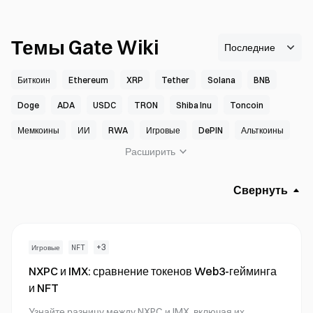
Темы Gate Wiki
Биткоин
Ethereum
XRP
Tether
Solana
BNB
Doge
ADA
USDC
TRON
Shiba Inu
Toncoin
Мемкоины
ИИ
RWA
Игровые
DePIN
Альткоины
Расширить
Блокчейн
DeFi
GameFi
Криптовалюта метавселенной
NFT
Торговая комиссия
Торговля P2P
Стейблкоин
Свернуть
Криптовалютные инсайты
Инвестирование в криптовалюту
Стейкинг криптовалюты
Спотовая торговля
Web 3.0
+
3
Игровые
NFT
Торговля криптовалютой
Новые криптовалюты
NXPC и IMX: сравнение токенов Web3-гейминга
Руководство по криптовалюте
Торговые боты
BRC-20
и NFT
ДАО (DAO)
Макроэкономические тренды
SocialFi
Узнайте разницу между NXPC и IMX, включая их