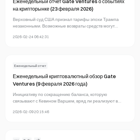
Еженедельный отчет Gate Ventures о событиях
на крипторынке (23 февраля 2026)
Верховный суд США признал тарифы эпохи Трампа
незаконными. Возможные возвраты средств могут
краткосрочно увеличить номинальный экономический
2026-02-24 06:42:31
рост.
Еженедельный отчет
Еженедельный криптовалютный обзор Gate
Ventures (9 февраля 2026 года)
Инициативу по сокращению баланса, которую
связывают с Кевином Варшем, вряд ли реализуют в
ближайшее время. Однако в среднесрочной и
2026-02-09 20:15:46
долгосрочной перспективе такие варианты остаются
возможными.