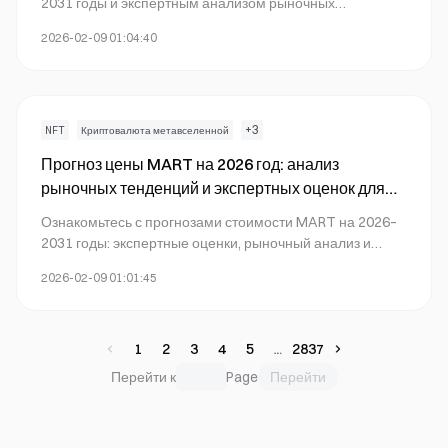
2031 годы и экспертным анализом рыночных
перспектив LiveArt. Узнайте о стратегиях
2026-02-09 01:04:40
инвестирования, управлении рисками и ценовых
трендах на Gate.
+
3
NFT
Криптовалюта метавселенной
Прогноз цены MART на 2026 год: анализ
рыночных тенденций и экспертных оценок для
следующего поколения цифровых активов
Ознакомьтесь с прогнозами стоимости MART на 2026–
2031 годы: экспертные оценки, рыночный анализ и
инвестиционные стратегии. Узнайте о тенденциях,
2026-02-09 01:01:45
рисках и торговых возможностях на Gate.
1
2
3
4
5
2837
Перейти
Перейти к
Page