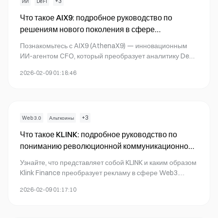
+
3
ИИ
DeFi
Что такое AIX9: подробное руководство по
решениям нового поколения в сфере
корпоративных вычислений
Познакомьтесь с AIX9 (AthenaX9) — инновационным
ИИ-агентом CFO, который преобразует аналитику DeFi
и институциональную финансовую аналитику.
2026-02-09 01:18:46
Получайте актуальные данные блокчейна, следите за
динамикой рынка и изучайте способы торговли на Gate.
+
3
Web 3.0
Альткоины
Что такое KLINK: подробное руководство по
пониманию революционной коммуникационной
платформы
Узнайте, что представляет собой KLINK и каким образом
Klink Finance преобразует рекламу в сфере Web3.
Изучите токеномику, рыночные результаты,
2026-02-09 01:17:10
возможности получения вознаграждений за стейкинг, а
также способы покупки KLINK на Gate.