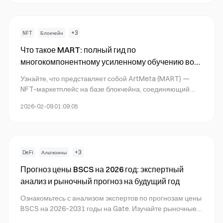
инструкции по торговле KAR на Gate.
+
3
NFT
Блокчейн
Что такое MART: полный гид по
многокомпонентному усиленному обучению во
времени
Узнайте, что представляет собой ArtMeta (MART) —
NFT-маркетплейс на базе блокчейна, соединяющий
традиционное искусство с цифровыми экосистемами.
2026-02-09 01:09:05
Познакомьтесь с ключевыми функциями платформы,
токеном MART, рыночными результатами, а также
узнайте, как художники и коллекционеры становятся
частью цифровой арт-революции на Gate.
+
3
DeFi
Альткоины
Прогноз цены BSCS на 2026 год: экспертный
анализ и рыночный прогноз на будущий год
Ознакомьтесь с анализом экспертов по прогнозам цены
BSCS на 2026–2031 годы на Gate. Изучайте рыночные
тренды, инвестиционные стратегии и методы