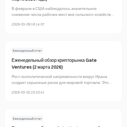
GUSD
Launchpool
Launchpad
The Latest News
В феврале в США наблюдалось значительное
TradFi
Опцион
снижение числа рабочих мест вне сельского хозяйства;
часть этого снижения объясняется статистическими
2026-03-09 16:14:07
искажениями и временными внешними
обстоятельствами.
Еженедельный отчет
Еженедельный обзор крипторынка Gate
Ventures (2 марта 2026)
Рост геополитической напряженности вокруг Ирана
создает серьезные риски для мировой торговли. Это
может вызвать перебои в цепочках поставок,
2026-03-02 23:20:41
повышение цен на сырье и перераспределение
мирового капитала.
Еженедельный отчет