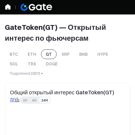
GateToken(GT) — Открытый
интерес по фьючерсам
BTC
ETH
GT
XRP
BNB
HYPE
SOL
TRX
DOGE
Подробнее
(
1037
)
Общий открытый интерес GateToken(GT)
1H
4H
24H