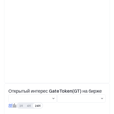
Открытый интерес GateToken(GT) на бирже
1H
4H
24H