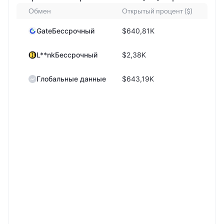
Обмен
Открытый процент ($)
24ч 
GateБессрочный
$640,81K
L**nkБессрочный
$2,38K
Глобальные данные
$643,19K