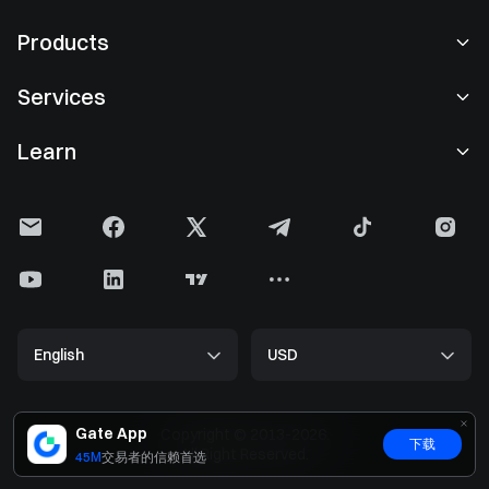
About Us
Products
Careers
P2P
Services
Newsroom
Convert & Block Trading
VIP Benefits
Sponsor of Oracle Red Bull Racing
Learn
Spot Trading
Institutional
User Agreement
Gate Learn
Margin
User Feedback
Risk Warning
Gate News
Earn Center
Announcement
Privacy Policy
Gate Blog
ETF
Fees
Cookie Policy
Crypto Encyclopedia
Futures
Help Center
Media Kit
Gate Research
CFD
English
USD
Listing Application
Proof of Reserves
Bitcoin Halving
Stocks
Smart Contract Security
Licenses
ETH Upgrade
Alpha
Developers (API)
Security
Gate App
Copyright © 2013-2026.
下载
Big Data
Gate Pay
All Right Reserved.
45M
交易者的信赖首选
Verification Search
GateToken (GT)
Crypto Price
Gate Card