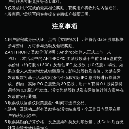
户可联系客服兑换等值 USDT。
3
.
仅发放用户完成的最高档位奖励，获奖用户将收到站内信通知。
4
.
券商用户需填写问卷并提交券商账户截图证明。
注意事项
1
.
用户需完成身份认证，点击【立即报名】，并符合 Gate 股票板块
参与资格，方可参与活动及领取奖励。
2
.
ANTHROPIC 奖励价值说明：Anthropic 尚未正式上市（未
IPO），本活动中的 ANTHROPIC 奖励股数基于当前 Gate 盘前交
易价格（约每股 $1,800）及预估 IPO 总股数（10 亿股）得出。如
果企业未来发生增发或销毁股份，影响总股数及市值，奖励实际
发放股数将基于活动奖励预估价值和实际 IPO 总股数进行换算发
放。例如，实际 IPO 总股数为 30 亿股，用户 A 获得 0.1 股奖励将
调整为 0.3 股进行发放。活动奖励股数以及实际价值计算方案将在
发放前另行通知。
3
.
股票板块当前仅限美股盘中时间可进行交易。
4
.
活动一及活动二所有奖励将在活动结束后 7 个工作日内显示在用
户的获奖记录中。
5
.
股票奖励的折算价格、发放股票种类及到账数量，以 Gate 后台统
计及实际发放结果为准。