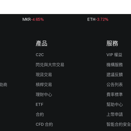
MKR
-4.65
%
ETH
-3.72
%
產品
服務
C2C
VIP 權益
閃兑與大宗交易
機構服務
現貨交易
建議反饋
贊助商
槓桿交易
公告列表
理財中心
費率標準
ETF
幫助中心
合約
上幣申請
CFD 合約
智能合約安全