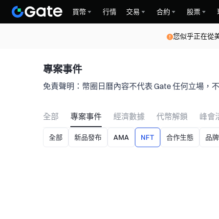
買幣
行情
交易
合約
股票
您似乎正在從
專案事件
免責聲明：幣圈日曆內容不代表 Gate 任何立場
全部
專案事件
經濟數據
代幣解鎖
峰會
全部
新品發布
AMA
NFT
合作生態
品牌