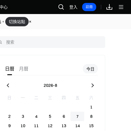
中心
登入
註冊
品。
切換站點
日曆
月曆
今日
2026
-
8
日
一
二
三
四
五
六
1
2
3
4
5
6
7
8
9
10
11
12
13
14
15