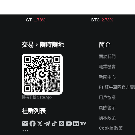
GT
-1.78
%
BTC
-2.73
%
交易，隨時隨地
簡介
關於我們
職業機會
新聞中心
F1 紅牛車隊官方
用戶協議
掃碼下載 Gate App
風險警示
社群列表
隱私政策
Cookie 政策