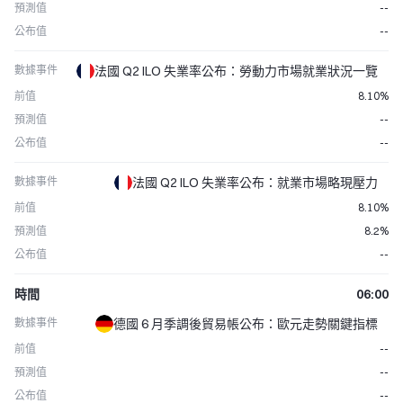
預測值
--
公布值
--
數據事件
法國 Q2 ILO 失業率公布：勞動力市場就業狀況一覽
前值
8.10%
預測值
--
公布值
--
數據事件
法國 Q2 ILO 失業率公布：就業市場略現壓力
前值
8.10%
預測值
8.2%
公布值
--
時間
06:00
數據事件
德國 6 月季調後貿易帳公布：歐元走勢關鍵指標
前值
--
預測值
--
公布值
--