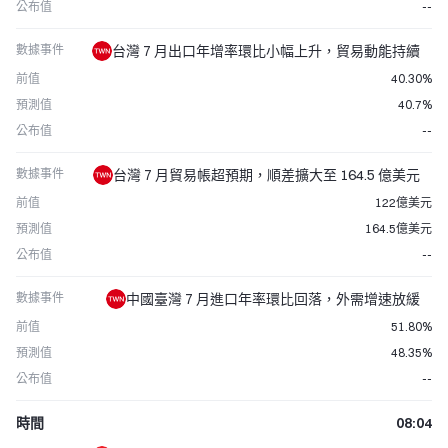
公布值
--
數據事件
台灣 7 月出口年增率環比小幅上升，貿易動能持續
前值
40.30%
預測值
40.7%
公布值
--
數據事件
台灣 7 月貿易帳超預期，順差擴大至 164.5 億美元
前值
122億美元
預測值
164.5億美元
公布值
--
數據事件
中國臺灣 7 月進口年率環比回落，外需增速放緩
前值
51.80%
預測值
48.35%
公布值
--
時間
08:04