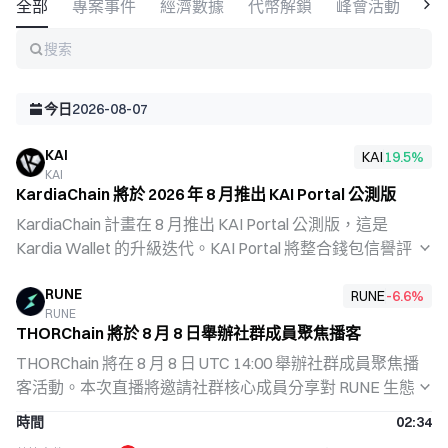
全部
專案事件
經濟數據
代幣解鎖
峰會活動
融
搜索
今日
2026-08-07
KAI
KAI
19.5
%
KAI
KardiaChain 將於 2026 年 8 月推出 KAI Portal 公測版
KardiaChain 計畫在 8 月推出 KAI Portal 公測版，這是
Kardia Wallet 的升級迭代。KAI Portal 將整合錢包信譽評
分、原生 KaiserNet 網路、kAI Chat 通訊功能、瀏覽器及
RUNE
kaiapps 生態應用，打造一站式 Web3 用戶入口，進一步
RUNE
-6.6
%
RUNE
完善專案的應用生態布局。
THORChain 將於 8 月 8 日舉辦社群成員聚焦播客
THORChain 將在 8 月 8 日 UTC 14:00 舉辦社群成員聚焦播
客活動。本次直播將邀請社群核心成員分享對 RUNE 生態
發展的見解與經驗。THORChain 作為去中心化流動性協
時間
02:34
議，致力於連接多條公鏈，此類社群互動有助於強化生態