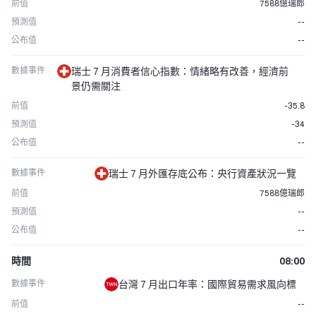
前值
7588億瑞郎
預測值
--
公布值
--
數據事件
瑞士 7 月消費者信心指數：情緒略有改善，經濟前
景仍需關注
前值
-35.8
預測值
-34
公布值
--
數據事件
瑞士 7 月外匯存底公布：央行資產狀況一覽
前值
7588億瑞郎
預測值
--
公布值
--
時間
08:00
數據事件
台灣 7 月出口年率：國際貿易需求風向標
前值
--