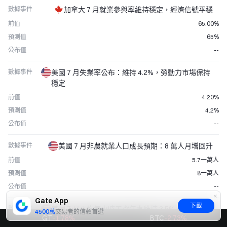
數據事件
加拿大 7 月就業參與率維持穩定，經濟信號平穩
前值
65.00%
預測值
65%
公布值
--
數據事件
美國 7 月失業率公布：維持 4.2%，勞動力市場保持
穩定
前值
4.20%
預測值
4.2%
公布值
--
數據事件
美國 7 月非農就業人口成長預期：8 萬人月增回升
前值
5.7一萬人
預測值
8一萬人
公布值
--
Gate App
下載
數據事件
美國 7 月平均每小時工資年率維持 3.5%，薪資成長
4500萬
交易者的信賴首選
GT
-1.78
%
BTC
-2.73
%
保持穩定