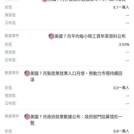
前值
5.7一萬人
預測值
--
公布值
--
數據事件
美國 7 月平均每小時工資年率資料公布
前值
3.50%
預測值
--
公布值
--
數據事件
美國 7 月製造業就業人口月增，勞動力市場持續回
溫
前值
0.3一萬人
預測值
--
公布值
--
數據事件
美國 7 月政府就業數據公布：政府部門招募情形一
覽
前值
0.8一萬人