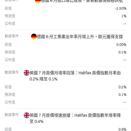
德國 6 月進口環比成長，貿易數據現積極訊號
前值
-2.50%
預測值
1%
公布值
--
數據事件
德國 6 月工業產出年率月增上升，歐元獲得支撐
前值
0.00%
預測值
0.1%
公布值
--
數據事件
英國 7 月房價月增率回落：Halifax 房價指數月率由
0.2% 降至 0.1%
前值
0.2%
預測值
0.1%
公布值
--
數據事件
英國 7 月房價增速放緩：Halifax 房價指數年增率降
至 0.4%
前值
0.6%