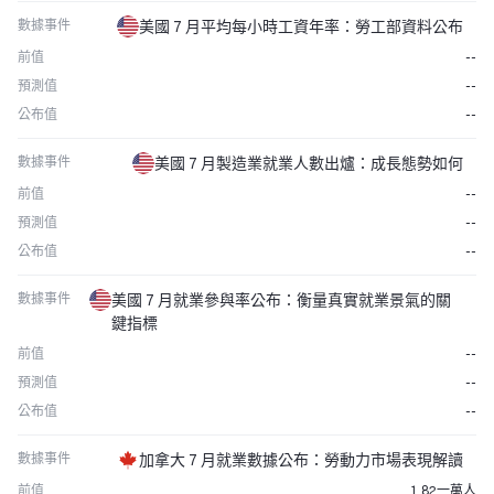
數據事件
美國 7 月平均每小時工資年率：勞工部資料公布
前值
--
預測值
--
公布值
--
數據事件
美國 7 月製造業就業人數出爐：成長態勢如何
前值
--
預測值
--
公布值
--
數據事件
美國 7 月就業參與率公布：衡量真實就業景氣的關
鍵指標
前值
--
預測值
--
公布值
--
數據事件
加拿大 7 月就業數據公布：勞動力市場表現解讀
前值
1.82一萬人