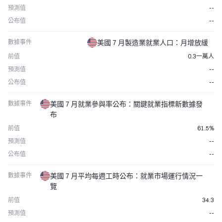
預測值
--
公布值
--
數據事件
美國 7 月製造業就業人口：月增放緩
前值
0.3一萬人
預測值
--
公布值
--
數據事件
美國 7 月就業參與率公布：關鍵就業指標新數據發
布
前值
61.5%
預測值
--
公布值
--
數據事件
美國 7 月平均每週工時公布：就業市場運行情況一
覽
前值
34.3
預測值
--