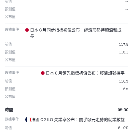
前值
--
預測值
--
公布值
--
數據事件
日本 6 月同步指標初值公布：經濟形勢持續溫和成
長
前值
117.9
預測值
118.1
公布值
--
數據事件
日本 6 月領先指標初值公布：經濟訊號持平
前值
116.5
預測值
116.5
公布值
--
時間
05:30
數據事件
法國 Q2 ILO 失業率公布：關乎歐元走勢的就業數據
前值
8.10%