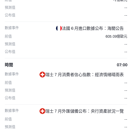
預測值
--
公布值
--
數據事件
法國 6 月進口數據公布：海關公告
前值
605.09億歐元
預測值
--
公布值
--
時間
07:00
數據事件
瑞士 7 月消費者信心指數：經濟情緒晴雨表
前值
--
預測值
--
公布值
--
數據事件
瑞士 7 月外匯儲備公布：央行資產狀況一覽
前值
--
預測值
--