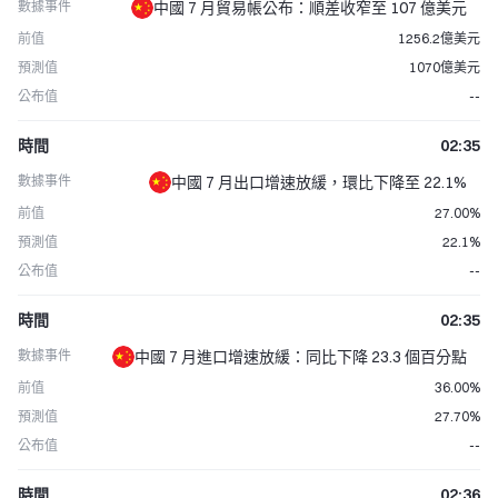
數據事件
中國 7 月貿易帳公布：順差收窄至 107 億美元
凝聚力，推進跨鏈互動在 DeFi 領域的應用發展。
前值
1256.2億美元
預測值
1070億美元
公布值
--
時間
02:35
數據事件
中國 7 月出口增速放緩，環比下降至 22.1%
前值
27.00%
預測值
22.1%
公布值
--
時間
02:35
數據事件
中國 7 月進口增速放緩：同比下降 23.3 個百分點
前值
36.00%
預測值
27.70%
公布值
--
時間
02:36