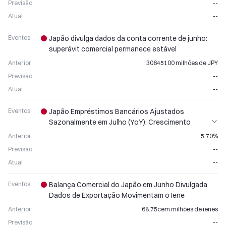
Previsão
--
Atual
--
Eventos
Japão divulga dados da conta corrente de junho:
superávit comercial permanece estável
Anterior
30645100 milhões de JPY
Previsão
--
Atual
--
Eventos
Japão Empréstimos Bancários Ajustados
Sazonalmente em Julho (YoY): Crescimento
Estável Mês a Mês
Anterior
5.70%
Previsão
--
Atual
--
Eventos
Balança Comercial do Japão em Junho Divulgada:
Dados de Exportação Movimentam o Iene
Anterior
68.75cem milhões de ienes
Previsão
--