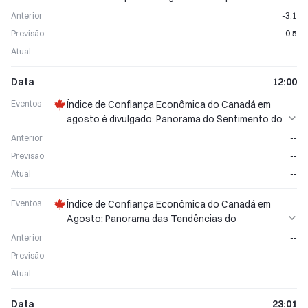
Econômica Melhora Gradualmente
Anterior
-3.1
Previsão
-0.5
Atual
--
Data
12:00
Eventos
Índice de Confiança Econômica do Canadá em
agosto é divulgado: Panorama do Sentimento do
Consumidor
Anterior
--
Previsão
--
Atual
--
Eventos
Índice de Confiança Econômica do Canadá em
Agosto: Panorama das Tendências do
Sentimento do Consumidor
Anterior
--
Previsão
--
Atual
--
Data
23:01