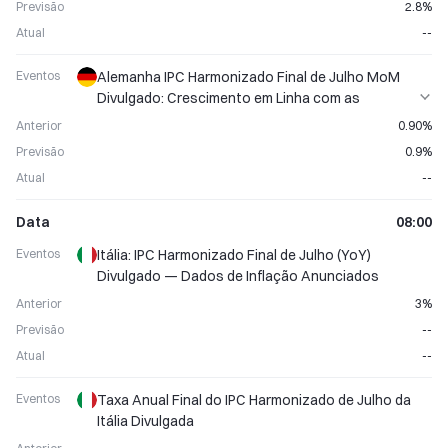
Previsão
2.8%
Atual
--
Eventos
Alemanha IPC Harmonizado Final de Julho MoM
Divulgado: Crescimento em Linha com as
Expectativas
Anterior
0.90%
Previsão
0.9%
Atual
--
Data
08:00
Eventos
Itália: IPC Harmonizado Final de Julho (YoY)
Divulgado — Dados de Inflação Anunciados
Anterior
3%
Previsão
--
Atual
--
Eventos
Taxa Anual Final do IPC Harmonizado de Julho da
Itália Divulgada