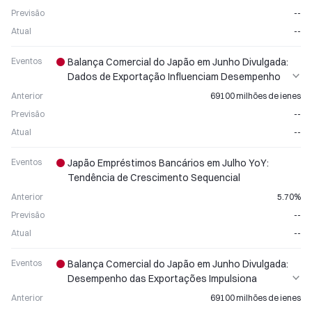
Previsão
--
Atual
--
Eventos
Balança Comercial do Japão em Junho Divulgada:
Dados de Exportação Influenciam Desempenho
do Iene
Anterior
69100 milhões de ienes
Previsão
--
Atual
--
Eventos
Japão Empréstimos Bancários em Julho YoY:
Tendência de Crescimento Sequencial
Anterior
5.70%
Previsão
--
Atual
--
Eventos
Balança Comercial do Japão em Junho Divulgada:
Desempenho das Exportações Impulsiona
Movimento do Iene
Anterior
69100 milhões de ienes