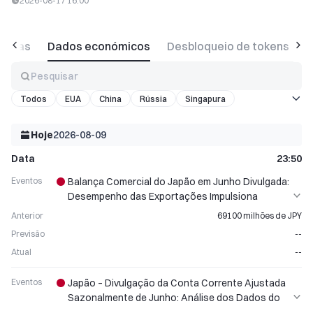
2026-08-17 16:00
moedas
Dados económicos
Desbloqueio de tokens
C
Pesquisar
Todos
EUA
China
Rússia
Singapura
Vietname
França
Brasil
Espanha
Portugal
Turquia
Outro
Hoje
2026-08-09
Data
23:50
Eventos
Balança Comercial do Japão em Junho Divulgada:
Desempenho das Exportações Impulsiona
Movimento do Iene
Anterior
69100 milhões de JPY
Previsão
--
Atual
--
Eventos
Japão – Divulgação da Conta Corrente Ajustada
Sazonalmente de Junho: Análise dos Dados do
Saldo Comercial