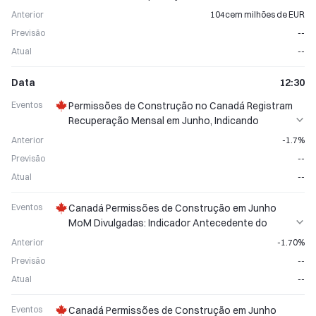
Anterior
104cem milhões de EUR
Previsão
--
Atual
--
Data
12:30
Eventos
Permissões de Construção no Canadá Registram
Recuperação Mensal em Junho, Indicando
Perspectiva Positiva para o Mercado Imobiliário
Anterior
-1.7%
Previsão
--
Atual
--
Eventos
Canadá Permissões de Construção em Junho
MoM Divulgadas: Indicador Antecedente do
Mercado Imobiliário
Anterior
-1.70%
Previsão
--
Atual
--
Eventos
Canadá Permissões de Construção em Junho