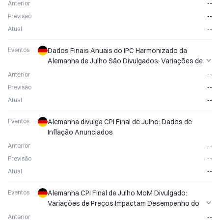
Anterior
--
Previsão
--
Atual
--
Eventos
Dados Finais Anuais do IPC Harmonizado da
Alemanha de Julho São Divulgados: Variações de
Preços Impactam o Desempenho do Euro
Anterior
--
Previsão
--
Atual
--
Eventos
Alemanha divulga CPI Final de Julho: Dados de
Inflação Anunciados
Anterior
--
Previsão
--
Atual
--
Eventos
Alemanha CPI Final de Julho MoM Divulgado:
Variações de Preços Impactam Desempenho do
Euro
Anterior
--