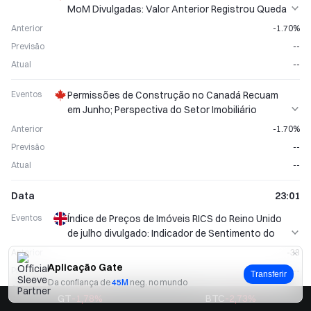
MoM Divulgadas: Valor Anterior Registrou Queda
de 1,70%
Anterior
-1.70%
Previsão
--
Atual
--
Eventos
Permissões de Construção no Canadá Recuam
em Junho; Perspectiva do Setor Imobiliário
Merece Atenção
Anterior
-1.70%
Previsão
--
Atual
--
Data
23:01
Eventos
Índice de Preços de Imóveis RICS do Reino Unido
de julho divulgado: Indicador de Sentimento do
Mercado Imobiliário Publicado
Anterior
-33
Aplicação Gate
Previsão
--
Transferir
Da confiança de
45M
neg. no mundo
Atual
--
GT
-1,78
%
BTC
-2,73
%