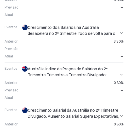
Previsão
--
Atual
--
Eventos
Crescimento dos Salários na Austrália
desacelera no 2º trimestre; foco se volta para o
mecanismo de ajuste ao custo de vida
Anterior
3.30%
Previsão
--
Atual
--
Eventos
Austrália Índice de Preços de Salários do 2º
Trimestre Trimestre a Trimestre Divulgado:
Crescimento Salarial Vinculado à Inflação
Anterior
0.80%
Previsão
--
Atual
--
Eventos
Crescimento Salarial da Austrália no 2º Trimestre
Divulgado: Aumento Salarial Supera Expectativas,
Altista para o AUD
Anterior
0.80%