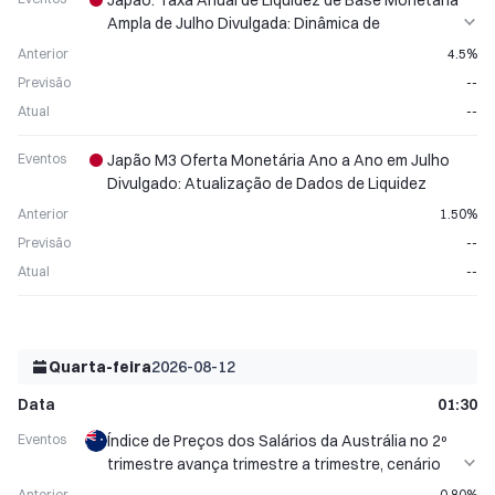
Japão: Taxa Anual de Liquidez de Base Monetária
Ampla de Julho Divulgada: Dinâmica de
Crescimento da Oferta Monetária
Anterior
4.5%
Previsão
--
Atual
--
Eventos
Japão M3 Oferta Monetária Ano a Ano em Julho
Divulgado: Atualização de Dados de Liquidez
Anterior
1.50%
Previsão
--
Atual
--
Quarta-feira
2026-08-12
Data
01:30
Eventos
Índice de Preços dos Salários da Austrália no 2º
trimestre avança trimestre a trimestre, cenário
altista para o AUD
Anterior
0.80%