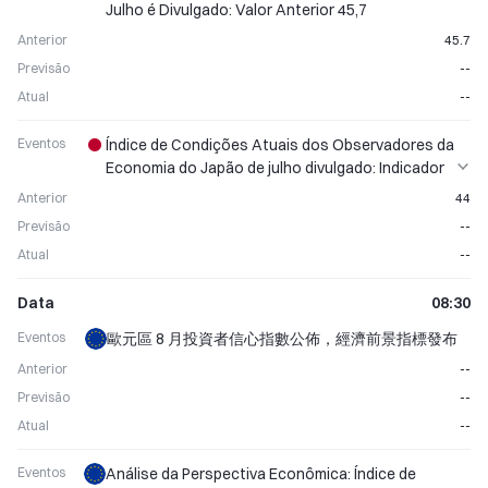
Julho é Divulgado: Valor Anterior 45,7
Anterior
45.7
Previsão
--
Atual
--
Eventos
Índice de Condições Atuais dos Observadores da
Economia do Japão de julho divulgado: Indicador
de Sentimento Econômico Público publicado
Anterior
44
Previsão
--
Atual
--
Data
08:30
Eventos
歐元區 8 月投資者信心指數公佈，經濟前景指標發布
Anterior
--
Previsão
--
Atual
--
Eventos
Análise da Perspectiva Econômica: Índice de