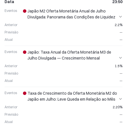
Data
23:50
Eventos
Japão M2 Oferta Monetária Anual de Julho
Divulgada: Panorama das Condições de Liquidez
Monetária
Anterior
2.2%
Previsão
--
Atual
--
Eventos
Japão: Taxa Anual da Oferta Monetária M3 de
Julho Divulgada — Crescimento Mensal
Desacelera
Anterior
1.5%
Previsão
--
Atual
--
Eventos
Taxa de Crescimento da Oferta Monetária M2 do
Japão em Julho: Leve Queda em Relação ao Mês
Anterior
Anterior
2.20%
Previsão
--
Atual
--