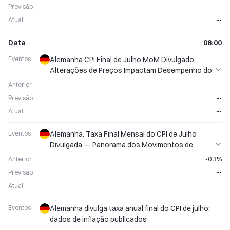
Previsão
--
Atual
--
Data
06:00
Eventos
Alemanha CPI Final de Julho MoM Divulgado:
Alterações de Preços Impactam Desempenho do
Euro
Anterior
--
Previsão
--
Atual
--
Eventos
Alemanha: Taxa Final Mensal do CPI de Julho
Divulgada — Panorama dos Movimentos de
Preços
Anterior
-0.3%
Previsão
--
Atual
--
Eventos
Alemanha divulga taxa anual final do CPI de julho:
dados de inflação publicados