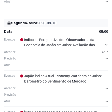
Atual
--
Segunda-feira
2026-08-10
Data
05:00
Eventos
Índice de Perspectiva dos Observadores da
Economia do Japão em Julho: Avaliação das
Condições do Setor de Consumo
Anterior
45.7
Previsão
--
Atual
--
Eventos
Japão Índice Atual Economy Watchers de Julho:
Barômetro do Sentimento de Mercado
Anterior
--
Previsão
--
Atual
--
Eventos