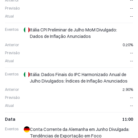
Anterior
--
Previsão
--
Atual
--
Eventos
Itália CPI Preliminar de Julho MoM Divulgado:
Dados de Inflação Anunciados
Anterior
0.20%
Previsão
--
Atual
--
Eventos
Itália: Dados Finais do IPC Harmonizado Anual de
Julho Divulgados: Índices de Inflação Anunciados
Anterior
2.90%
Previsão
--
Atual
--
Data
11:00
Eventos
Conta Corrente da Alemanha em Junho Divulgada:
Tendências de Exportação em Foco