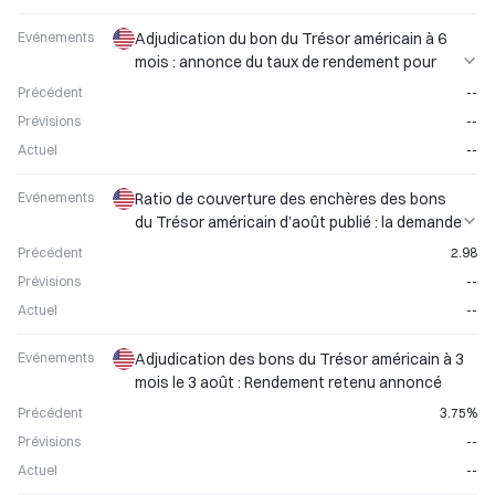
Evénements
Adjudication du bon du Trésor américain à 6
mois : annonce du taux de rendement pour
août
Précédent
--
Prévisions
--
Actuel
--
Evénements
Ratio de couverture des enchères des bons
du Trésor américain d’août publié : la demande
reste stable
Précédent
2.98
Prévisions
--
Actuel
--
Evénements
Adjudication des bons du Trésor américain à 3
mois le 3 août : Rendement retenu annoncé
Précédent
3.75%
Prévisions
--
Actuel
--