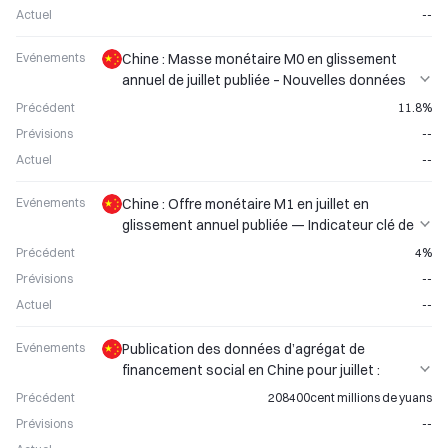
Actuel
--
Evénements
Chine : Masse monétaire M0 en glissement
annuel de juillet publiée – Nouvelles données
sur l’indicateur de liquidité
Précédent
11.8%
Prévisions
--
Actuel
--
Evénements
Chine : Offre monétaire M1 en juillet en
glissement annuel publiée — Indicateur clé de
liquidité
Précédent
4%
Prévisions
--
Actuel
--
Evénements
Publication des données d’agrégat de
financement social en Chine pour juillet :
aperçu du soutien financier à l’économie réelle
Précédent
208400cent millions de yuans
Prévisions
--