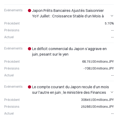
Evénements
Japon Prêts Bancaires Ajustés Saisonnier
YoY Juillet : Croissance Stable d’un Mois à
l’Autre
Précédent
5.70%
Prévisions
--
Actuel
--
Evénements
Le déficit commercial du Japon s’aggrave en
juin, pesant sur le yen
Précédent
68.75100 millions JPY
Prévisions
-708100 millions JPY
Actuel
--
Evénements
Le compte courant du Japon recule d’un mois
sur l’autre en juin ; le ministère des Finances
publie les dernières données
Précédent
30645100 millions JPY
Prévisions
25286100 millions JPY
Actuel
--