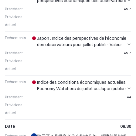
perspectives économiques des observateurs
pour juillet ; valeur précédente : 45,7
Précédent
45.7
Prévisions
--
Actuel
--
Evénements
Japon : Indice des perspectives de l’économie
des observateurs pour juillet publié – Valeur
précédente : 45,7
Précédent
45.7
Prévisions
--
Actuel
--
Evénements
Indice des conditions économiques actuelles
Economy Watchers de juillet au Japon publié :
Indicateur de sentiment économique public
Précédent
44
Prévisions
--
Actuel
--
Date
08:30
Evénements