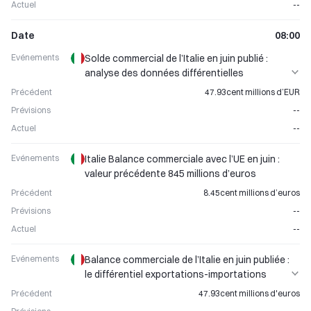
Actuel
--
Date
08:00
Evénements
Solde commercial de l’Italie en juin publié :
analyse des données différentielles
exportations-importations
Précédent
47.93cent millions d’EUR
Prévisions
--
Actuel
--
Evénements
Italie Balance commerciale avec l’UE en juin :
valeur précédente 845 millions d’euros
Précédent
8.45cent millions d’euros
Prévisions
--
Actuel
--
Evénements
Balance commerciale de l’Italie en juin publiée :
le différentiel exportations-importations
impacte directement l’évolution de l’euro
Précédent
47.93cent millions d'euros