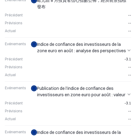
歐元區 8 月投資者信心指數公佈，經濟前景指標
發布
Précédent
--
Prévisions
--
Actuel
--
Evénements
Indice de confiance des investisseurs de la
zone euro en août : analyse des perspectives
économiques
Précédent
-3.1
Prévisions
--
Actuel
--
Evénements
Publication de l’indice de confiance des
investisseurs en zone euro pour août : valeur
précédente -3,1
Précédent
-3.1
Prévisions
--
Actuel
--
Evénements
Indice de confiance des investisseurs de la