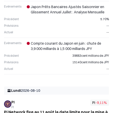
Evénements
Japon Prêts Bancaires Ajustés Saisonnier en
Glissement Annuel Juillet : Analyse Mensuelle
Précédent
5.70%
Prévisions
--
Actuel
--
Evénements
Compte courant du Japon en juin : chute de
3,9 000 milliards à 1,5 000 milliards JPY
Précédent
39683cent millions de JPY
Prévisions
15140cent millions de JPY
Actuel
--
Lundi
2026-08-10
PI
PI
-9,11
%
PI
Pi Network fixe au 11 août la date limite pour la mise à