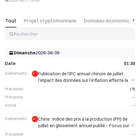
2026-08-17 16:00
Tout
Projet cryptomonnaie
Données économiques
Rechercher
Dimanche
2026-08-09
Date
01:30
Evénements
Publication de l’IPC annuel chinois de juillet :
l’impact des données sur l’inflation affecte la
performance du dollar australien
Précédent
1%
Prévisions
--
Actuel
--
Evénements
Chine : Indice des prix à la production (PPI) de
juillet en glissement annuel publié – Focus sur
les tendances des prix à la production
Précédent
--