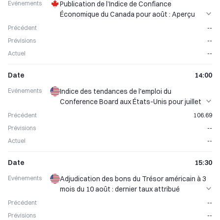
Evénements
Publication de l’Indice de Confiance
Économique du Canada pour août : Aperçu
des tendances du sentiment des
Précédent
--
consommateurs
Prévisions
--
Actuel
--
Date
14:00
Evénements
Indice des tendances de l'emploi du
Conference Board aux États-Unis pour juillet
publié : valeur précédente 106,69
Précédent
106.69
Prévisions
--
Actuel
--
Date
15:30
Evénements
Adjudication des bons du Trésor américain à 3
mois du 10 août : dernier taux attribué
annoncé
Précédent
--
Prévisions
--