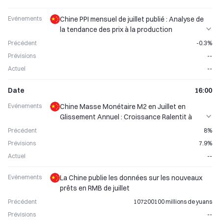
Evénements
Chine PPI mensuel de juillet publié : Analyse de
la tendance des prix à la production
industrielle
Précédent
-0.3%
Prévisions
--
Actuel
--
Date
16:00
Evénements
Chine Masse Monétaire M2 en Juillet en
Glissement Annuel : Croissance Ralentit à
7,9&nbsp;%
Précédent
8%
Prévisions
7.9%
Actuel
--
Evénements
La Chine publie les données sur les nouveaux
prêts en RMB de juillet
Précédent
107200100 millions de yuans
Prévisions
--