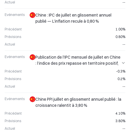
Actuel
--
Evénements
Chine : IPC de juillet en glissement annuel
publié — L’inflation recule à 0,80 %
Précédent
1.00%
Prévisions
0.80%
Actuel
--
Evénements
Publication de l’IPC mensuel de juillet en Chine
: l’indice des prix repasse en territoire positif,
le dollar australien sous pression
Précédent
-0.3%
Prévisions
0.2%
Actuel
--
Evénements
Chine PPI juillet en glissement annuel publié : la
croissance ralentit à 3,80 %
Précédent
4.10%
Prévisions
3.80%
Actuel
--