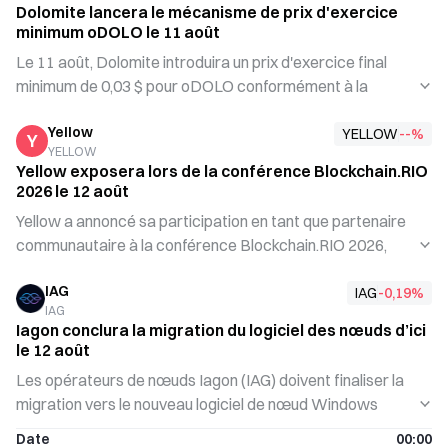
Dolomite lancera le mécanisme de prix d'exercice
constitue une étape critique précédant la mise à niveau
minimum oDOLO le 11 août
finale du réseau du projet, visant à renforcer les
Le 11 août, Dolomite introduira un prix d'exercice final
performances et la sécurité du réseau. Cette mise à
minimum de 0,03 $ pour oDOLO conformément à la
niveau témoigne des progrès continus de Pi Network dans
proposition DIP-07. Le mécanisme calculera d'abord la
le développement du mainnet, et il est demandé aux
Yellow
décote d'acquisition, après quoi le prix final sera fixé au
YELLOW
--
%
Y
opérateurs de nœuds de se préparer en amont afin
YELLOW
niveau le plus élevé entre le prix décoté ou le plancher de
d’assurer une transition fluide.
Yellow exposera lors de la conférence Blockchain.RIO
0,03 $. Cette initiative vise à protéger les intérêts des
2026 le 12 août
utilisateurs et à garantir un prix plancher pour les
Yellow a annoncé sa participation en tant que partenaire
transactions oDOLO.
communautaire à la conférence Blockchain.RIO 2026,
prévue les 12 et 13 août à ExpoRio, Rio de Janeiro.
IAG
L'événement portera sur la politique brésilienne en
IAG
-0,19
%
IAG
matière de cryptomonnaies et les questions
Iagon conclura la migration du logiciel des nœuds d’ici
réglementaires, réunissant des experts du secteur pour
le 12 août
discuter des tendances du développement de la
Les opérateurs de nœuds Iagon (IAG) doivent finaliser la
blockchain sur les marchés émergents. L'implication de
migration vers le nouveau logiciel de nœud Windows
Yellow soutiendra la standardisation des actifs
avant le 12 août. Cette mise à jour comprend une
cryptographiques à travers l'Amérique latine, aidant les
Date
00:00