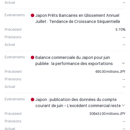
Actuel
--
Evénements
Japon Prêts Bancaires en Glissement Annuel
Juillet : Tendance de Croissance Séquentielle
Précédent
5.70%
Prévisions
--
Actuel
--
Evénements
Balance commerciale du Japon pour juin
publiée : la performance des exportations
influence les mouvements du yen
Précédent
69100 millions JPY
Prévisions
--
Actuel
--
Evénements
Japon : publication des données du compte
courant de juin – L’excédent commercial reste
stable
Précédent
30645100 millions JPY
Prévisions
--
Actuel
--