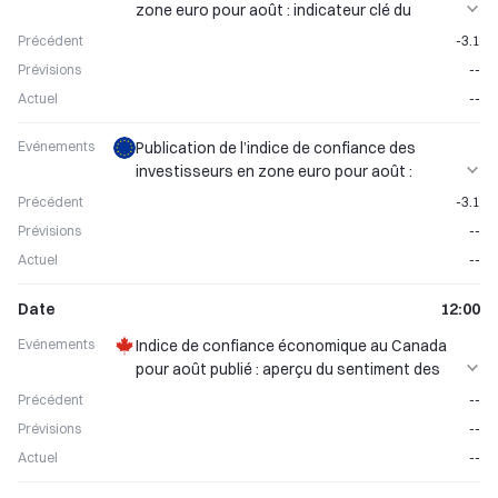
zone euro pour août : indicateur clé du
sentiment de marché
Précédent
-3.1
Prévisions
--
Actuel
--
Evénements
Publication de l’indice de confiance des
investisseurs en zone euro pour août :
tendances du sentiment de marché dévoilées
Précédent
-3.1
Prévisions
--
Actuel
--
Date
12:00
Evénements
Indice de confiance économique au Canada
pour août publié : aperçu du sentiment des
consommateurs
Précédent
--
Prévisions
--
Actuel
--