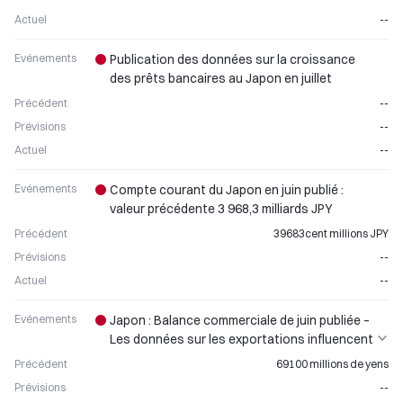
Actuel
--
Evénements
Publication des données sur la croissance
des prêts bancaires au Japon en juillet
Précédent
--
Prévisions
--
Actuel
--
Evénements
Compte courant du Japon en juin publié :
valeur précédente 3 968,3 milliards JPY
Précédent
39683cent millions JPY
Prévisions
--
Actuel
--
Evénements
Japon : Balance commerciale de juin publiée –
Les données sur les exportations influencent
la performance du yen
Précédent
69100 millions de yens
Prévisions
--