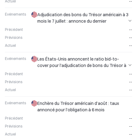
Actuel
--
Evénements
Adjudication des bons du Trésor américain à 3
mois le 7 juillet : annonce du dernier
rendement maximal
Précédent
--
Prévisions
--
Actuel
--
Evénements
Les États-Unis annoncent le ratio bid-to-
cover pour l'adjudication de bons du Trésor à
3 mois du 10 août
Précédent
--
Prévisions
--
Actuel
--
Evénements
Enchère du Trésor américain d’août : taux
annoncé pour l’obligation à 6 mois
Précédent
--
Prévisions
--
Actuel
--