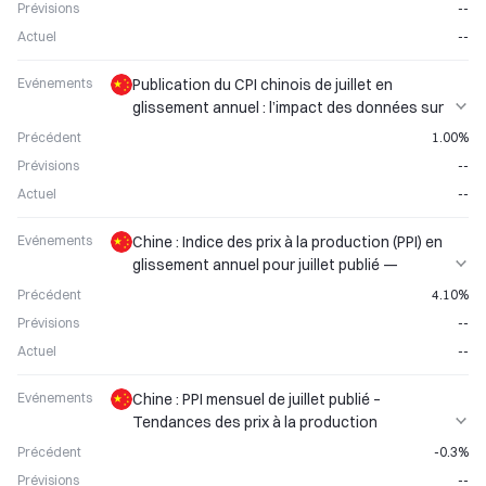
Prévisions
--
Actuel
--
Evénements
Publication du CPI chinois de juillet en
glissement annuel : l’impact des données sur
l’inflation sur la performance de l’AUD
Précédent
1.00%
Prévisions
--
Actuel
--
Evénements
Chine : Indice des prix à la production (PPI) en
glissement annuel pour juillet publié —
Analyse des tendances de l'indice des prix à la
Précédent
4.10%
production
Prévisions
--
Actuel
--
Evénements
Chine : PPI mensuel de juillet publié –
Tendances des prix à la production
industrielle révélées
Précédent
-0.3%
Prévisions
--