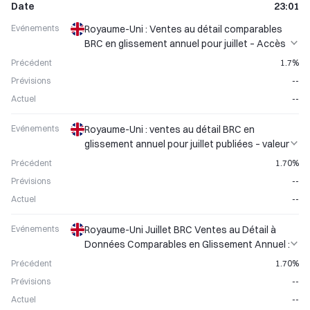
Date
23:01
Evénements
Royaume-Uni : Ventes au détail comparables
BRC en glissement annuel pour juillet – Accès
anticipé aux données du secteur
Précédent
1.7%
Prévisions
--
Actuel
--
Evénements
Royaume-Uni : ventes au détail BRC en
glissement annuel pour juillet publiées – valeur
précédente 1,70 %
Précédent
1.70%
Prévisions
--
Actuel
--
Evénements
Royaume-Uni Juillet BRC Ventes au Détail à
Données Comparables en Glissement Annuel :
Suivi de la Valeur Précédente de 1,70&nbsp;%
Précédent
1.70%
Prévisions
--
Actuel
--