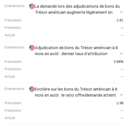
Evénements
La demande lors des adjudications de bons du
Trésor américain augmente légèrement en
août ; le ratio offre/demande progresse d’un
Précédent
2.61
mois sur l’autre
Prévisions
--
Actuel
--
Evénements
Adjudication de bons du Trésor américain à 6
mois en août : dernier taux d'attribution
annoncé
Précédent
3.86%
Prévisions
--
Actuel
--
Evénements
Enchère sur les bons du Trésor américain à 6
mois en août : le ratio offre/demande atteint
un niveau record
Précédent
2.98
Prévisions
--
Actuel
--