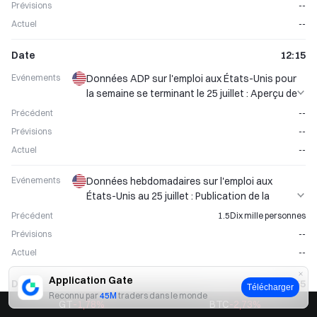
Prévisions
--
Actuel
--
Date
12:15
Evénements
Données ADP sur l'emploi aux États-Unis pour
la semaine se terminant le 25 juillet : Aperçu de
l'évolution de l'emploi dans le secteur privé
Précédent
--
Prévisions
--
Actuel
--
Evénements
Données hebdomadaires sur l'emploi aux
États-Unis au 25 juillet : Publication de la
variation hebdomadaire ADP « Small Nonfarm
Précédent
1.5Dix mille personnes
»
Prévisions
--
Actuel
--
Application Gate
Date
12:55
Télécharger
Reconnu par
45M
traders dans le monde
GT
-1,78
%
BTC
-2,73
%
Evénements
États-Unis : Publication des données Redbook