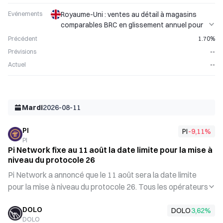
Evénements
Royaume-Uni : ventes au détail à magasins
comparables BRC en glissement annuel pour
juillet publiées : valeur précédente
Précédent
1.70%
1,70&nbsp;%
Prévisions
--
Actuel
--
Mardi
2026-08-11
PI
PI
-9,11
%
PI
Pi Network fixe au 11 août la date limite pour la mise à
niveau du protocole 26
Pi Network a annoncé que le 11 août sera la date limite
pour la mise à niveau du protocole 26. Tous les opérateurs
de nœuds doivent effectuer la mise à niveau de leur nœud
DOLO
mainnet avant cette date, faute de quoi ils ne pourront
DOLO
3,62
%
DOLO
plus rester connectés au réseau. Le protocole 26