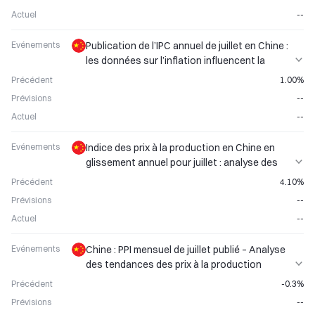
Actuel
--
Evénements
Publication de l’IPC annuel de juillet en Chine :
les données sur l’inflation influencent la
performance de l’AUD
Précédent
1.00%
Prévisions
--
Actuel
--
Evénements
Indice des prix à la production en Chine en
glissement annuel pour juillet : analyse des
tendances de l'indice des prix à la production
Précédent
4.10%
Prévisions
--
Actuel
--
Evénements
Chine : PPI mensuel de juillet publié – Analyse
des tendances des prix à la production
industrielle
Précédent
-0.3%
Prévisions
--