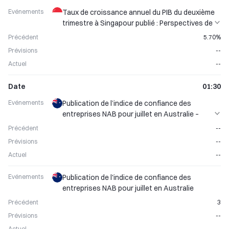
documentation d’installation optimisée et un guide de
entreprises à naviguer dans un environnement
Evénements
Taux de croissance annuel du PIB du deuxième
migration complet, visant à améliorer l’efficacité
réglementaire complexe.
trimestre à Singapour publié : Perspectives de
opérationnelle des nœuds et la stabilité du réseau. Les
croissance économique
Précédent
5.70%
opérateurs de nœuds sont invités à suivre attentivement
les annonces officielles et à effectuer la migration dans les
Prévisions
--
délais afin d’assurer le fonctionnement normal des nœuds.
Actuel
--
Date
01:30
Evénements
Publication de l’indice de confiance des
entreprises NAB pour juillet en Australie –
Indicateur des perspectives économiques
Précédent
--
Prévisions
--
Actuel
--
Evénements
Publication de l'indice de confiance des
entreprises NAB pour juillet en Australie
Précédent
3
Prévisions
--
Actuel
--