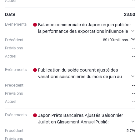
Actuel
--
Date
23:50
Evénements
Balance commerciale du Japon en juin publiée :
la performance des exportations influence le
mouvement du yen
Précédent
69100 millions JPY
Prévisions
--
Actuel
--
Evénements
Publication du solde courant ajusté des
variations saisonnières du mois de juin au
Japon : Analyse des données de la balance
Précédent
--
commerciale
Prévisions
--
Actuel
--
Evénements
Japon Prêts Bancaires Ajustés Saisonnier
Juillet en Glissement Annuel Publié :
Croissance Mensuelle Continue
Précédent
5.7%
Prévisions
--