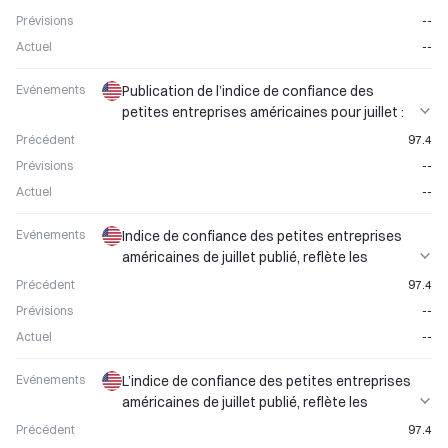
Prévisions
--
Actuel
--
Evénements
Publication de l’indice de confiance des
petites entreprises américaines pour juillet :
interprétation des signaux sur les
Précédent
97.4
perspectives économiques
Prévisions
--
Actuel
--
Evénements
Indice de confiance des petites entreprises
américaines de juillet publié, reflète les
perspectives économiques
Précédent
97.4
Prévisions
--
Actuel
--
Evénements
L’indice de confiance des petites entreprises
américaines de juillet publié, reflète les
tendances du développement économique
Précédent
97.4