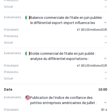
Prévisions
--
Actuel
--
Evénements
Balance commerciale de l’Italie en juin publiée :
le différentiel export-import influence les
mouvements de l’euro
Précédent
47.93100 millions EUR
Prévisions
--
Actuel
--
Evénements
Solde commercial de l’Italie en juin publié :
analyse du différentiel exportations-
importations
Précédent
47.93100 millions EUR
Prévisions
--
Actuel
--
Date
10:00
Evénements
Publication de l’indice de confiance des
petites entreprises américaines de juillet :
aperçu de la santé économique
Précédent
97.4