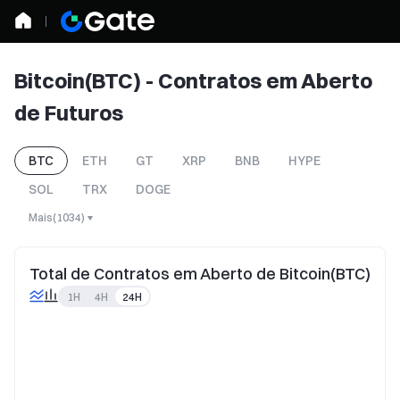
Bitcoin(BTC) - Contratos em Aberto
de Futuros
BTC
ETH
GT
XRP
BNB
HYPE
SOL
TRX
DOGE
Mais
(
1034
)
Total de Contratos em Aberto de Bitcoin(BTC)
1H
4H
24H