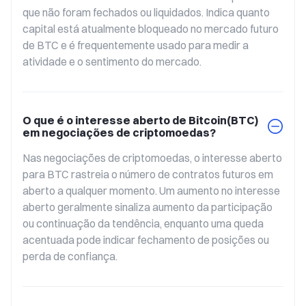
que não foram fechados ou liquidados. Indica quanto 
-4,6
Ku**inPerps
$1,39B
capital está atualmente bloqueado no mercado futuro 
de BTC e é frequentemente usado para medir a 
-5,0
Kr**enPerps
$142,56M
atividade e o sentimento do mercado.
+6,6
Kr**enWeekly
$92,52K
O que é o interesse aberto de Bitcoin(BTC)
-4,9
Kr**enQuarterly
$1,29M
em negociações de criptomoedas?
+0,5
Kr**enBi-Quarterly
$677,84K
Nas negociações de criptomoedas, o interesse aberto 
para BTC rastreia o número de contratos futuros em 
-41,3
Ha**eyPerps
$2,09M
aberto a qualquer momento. Um aumento no interesse 
aberto geralmente sinaliza aumento da participação 
+0,1
Bi**exPerps
$573,70M
ou continuação da tendência, enquanto uma queda 
acentuada pode indicar fechamento de posições ou 
+1,7
L**nkPerps
$529,77M
perda de confiança.
+3,2
Bi**rtPerps
$760,90M