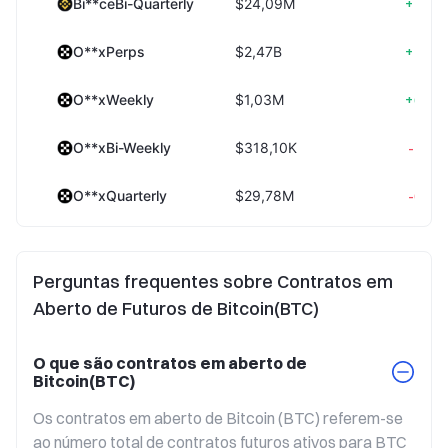
+2,3
Bi**ceBi-Quarterly
$24,09M
+1,5
O**xPerps
$2,47B
+0,3
O**xWeekly
$1,03M
-7,6
O**xBi-Weekly
$318,10K
-0,2
O**xQuarterly
$29,78M
-0,4
O**xBi-Quarterly
$73,71M
Perguntas frequentes sobre Contratos em
-8,7
B**mexPerps
$49,69M
Aberto de Futuros de Bitcoin(BTC)
-0,6
B**mexQuarterly
$5,00M
O que são contratos em aberto de
Bitcoin(BTC)
-0,6
B**mexBi-Quarterly
$1,67M
Os contratos em aberto de Bitcoin (BTC) referem-se 
+1,4
B**itPerps
$4,38B
ao número total de contratos futuros ativos para BTC 