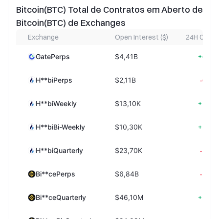
Bitcoin(BTC) Total de Contratos em Aberto de
Bitcoin(BTC) de Exchanges
Exchange
Open Interest ($)
24H Chan
+0,6
GatePerps
$4,41B
-0,2
H**biPerps
$2,11B
+2,3
H**biWeekly
$13,10K
+1,9
H**biBi-Weekly
$10,30K
-1,6
H**biQuarterly
$23,70K
-1,3
Bi**cePerps
$6,84B
+1,8
Bi**ceQuarterly
$46,10M