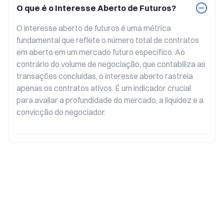
O que é o Interesse Aberto de Futuros?
+0,3
Cr**toPerps
$389,69M
O interesse aberto de futuros é uma métrica 
+0,6
Ge**niPerps
$1,21M
fundamental que reflete o número total de contratos 
em aberto em um mercado futuro específico. Ao 
+1,8
De**itPerps
$728,89M
contrário do volume de negociação, que contabiliza as 
transações concluídas, o interesse aberto rastreia 
-1,5
De**itWeekly
$24,68M
apenas os contratos ativos. É um indicador crucial 
para avaliar a profundidade do mercado, a liquidez e a 
+0,5
De**itQuarterly
$694,44M
convicção do negociador.
-18,3
B**gxPerps
$865,38M
+4,4
B**tPerps
$2,44B
+2,2
B**tQuarterly
$90,28
+17,0
Co**gePerps
$133,65M