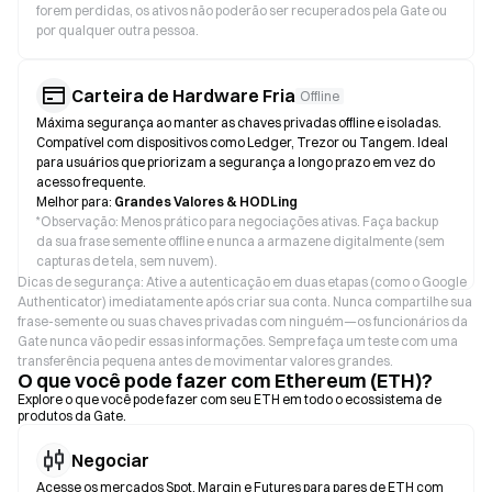
forem perdidas, os ativos não poderão ser recuperados pela Gate ou
por qualquer outra pessoa.
Carteira de Hardware Fria
Offline
Máxima segurança ao manter as chaves privadas offline e isoladas.
Compatível com dispositivos como Ledger, Trezor ou Tangem. Ideal
para usuários que priorizam a segurança a longo prazo em vez do
acesso frequente.
Melhor para:
Grandes Valores & HODLing
*
Observação: Menos prático para negociações ativas. Faça backup
da sua frase semente offline e nunca a armazene digitalmente (sem
capturas de tela, sem nuvem).
Dicas de segurança: Ative a autenticação em duas etapas (como o Google
Authenticator) imediatamente após criar sua conta. Nunca compartilhe sua
frase-semente ou suas chaves privadas com ninguém—os funcionários da
Gate nunca vão pedir essas informações. Sempre faça um teste com uma
transferência pequena antes de movimentar valores grandes.
O que você pode fazer com Ethereum (ETH)?
Explore o que você pode fazer com seu ETH em todo o ecossistema de
produtos da Gate.
Negociar
Acesse os mercados Spot, Margin e Futures para pares de ETH com