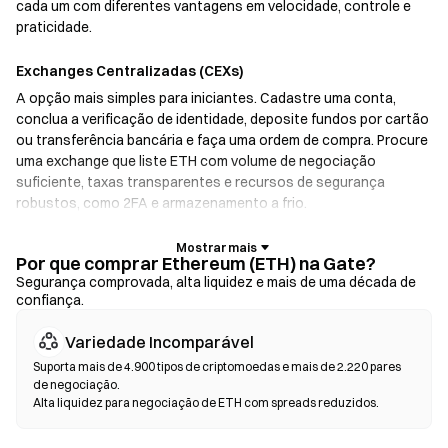
cada um com diferentes vantagens em velocidade, controle e
praticidade.
Exchanges Centralizadas (CEXs)
A opção mais simples para iniciantes. Cadastre uma conta,
conclua a verificação de identidade, deposite fundos por cartão
ou transferência bancária e faça uma ordem de compra. Procure
uma exchange que liste ETH com volume de negociação
suficiente, taxas transparentes e recursos de segurança
robustos, como 2FA e armazenamento a frio.
Carteiras de Cripto
Por que comprar Ethereum (ETH) na Gate?
Para usuários que priorizam a autocustódia. As carteiras não
Segurança comprovada, alta liquidez e mais de uma década de
confiança.
custodiais permitem que você mantenha suas próprias chaves
privadas e faça swaps de tokens diretamente pela interface da
Variedade Incomparável
carteira. Algumas carteiras também oferecem integração com
rampas fiat, possibilitando a compra de ETH com cartão de
Suporta mais de 4.900 tipos de criptomoedas e mais de 2.220 pares
de negociação.
crédito sem precisar passar por uma exchange. Sempre faça
Alta liquidez para negociação de ETH com spreads reduzidos.
backup da sua frase-semente e verifique os endereços dos
contratos antes de confirmar qualquer transação.