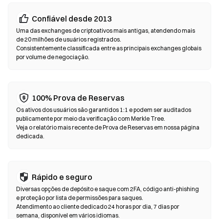
Exchanges Descentralizadas (DEXs)
Confiável desde 2013
Negocie peer-to-peer sem intermediários. As DEXs utilizam
Uma das exchanges de criptoativos mais antigas, atendendo mais
contratos inteligentes para realizar trocas diretamente na
de 20 milhões de usuários registrados.
Consistentemente classificada entre as principais exchanges globais
blockchain—não é necessário registro ou verificação de
por volume de negociação.
identidade. Conecte uma carteira compatível, escolha o par de
tokens, defina a tolerância de slippage e confirme a troca.
Lembre-se de que taxas de gás serão aplicadas e os preços
podem variar em relação aos mercados centralizados devido à
100% Prova de Reservas
profundidade de liquidez. A maior parte da atividade nas DEXs
Os ativos dos usuários são garantidos 1:1 e podem ser auditados
acontece em blockchains compatíveis com EVM, como
publicamente por meio da verificação com Merkle Tree.
Ethereum, BNB Chain e Polygon.
Veja o relatório mais recente de Prova de Reservas em nossa página
dedicada.
Rápido e seguro
Diversas opções de depósito e saque com 2FA, código anti-phishing
e proteção por lista de permissões para saques.
Atendimento ao cliente dedicado 24 horas por dia, 7 dias por
semana, disponível em vários idiomas.