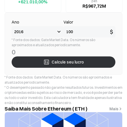
+621.010,00%
24h
R$967,72M
Ano
Valor
$
* Fonte dos dados: Gate Market Data. Os números são
aproximados e atualizados periodicamente.
0
Calcule seu lucro
* Fonte dos dados: Gate Market Data. Os números são aproximados e
atualizados periodicamente.
* O desempenho passado não garante resultados futuros. Investimentos em
criptomoedas estão sujeitos ao risco de mercado, e você pode perder parte
ou todo o valor investido. Esta calculadora tem finalidade apenas ilustrativa
e não constitui aconselhamento financeiro.
Saiba Mais Sobre Ethereum ( ETH )
Mais