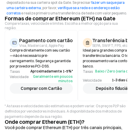
depositado na sua carteira spot da Gate. Se precisar
fazer um saque para
uma carteira externa
, por favor,
verifique se a rede e o endereço estão
corretos
e realize primeiro uma transferência de teste com valor pequeno.
Formas de comprar Ethereum (ETH) na Gate
Compare taxas, velocidade e limites. Escolha a melhor opção para sua
região.
Pagamento com cartão
Transferência ba
Visa, Mastercard, Apple Pay
SEPA, SWIFT, FPS, etc.
Compre diretamente com seu cartão
Ideal para grandes compras v
—não é necessário pré-
transferência bancária. O tem
carregamento. Segurança garantida
processamento varia conform
por provedores PCI-DSS.
banco.
Aproximadamente 1–5%*
Baixo / Zero (varia c
Taxas
Taxas
Geralmente em poucos
Velocidade
1–3 dias útei
Velocidade
minutos
Comprar com Cartão
Depósito fiduciári
* As taxas e velocidades são estimativas e podem variar. Os preços P2P são
definidos por vendedores individuais. A disponibilidade dos métodos de
pagamento depende da sua região.
Onde comprar Ethereum (ETH)?
Você pode comprar Ethereum (ETH) por três canais principais,