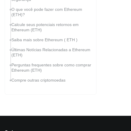
O que você pode fazer com Ethereum
(ETH)?
Calcule seus potenciais retornos em
Ethereum (ETH)
Saiba mais sobre Ethereum ( ETH )
Últimas Notícias Relacionadas a Ethereum
(ETH)
Perguntas frequentes sobre como comprar
Ethereum (ETH)
Compre outras criptomoedas