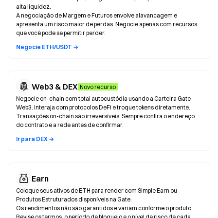
alta liquidez.
A negociação de Margem e Futuros envolve alavancagem e
apresenta um risco maior de perdas. Negocie apenas com recursos
que você pode se permitir perder.
Negocie ETH/USDT →
Web3 & DEX
Novo recurso
Negocie on-chain com total autocustódia usando a Carteira Gate
Web3. Interaja com protocolos DeFi e troque tokens diretamente.
Transações on-chain são irreversíveis. Sempre confira o endereço
do contrato e a rede antes de confirmar.
Ir para DEX →
Earn
Coloque seus ativos de ETH para render com Simple Earn ou
Produtos Estruturados disponíveis na Gate.
Os rendimentos não são garantidos e variam conforme o produto.
Revise os termos, o período de bloqueio e o nível de risco de cada