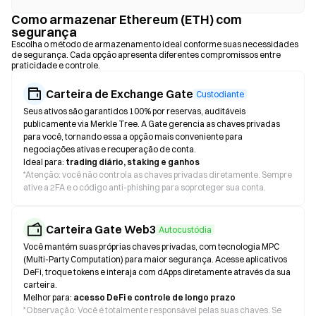
Como armazenar Ethereum (ETH) com
segurança
Escolha o método de armazenamento ideal conforme suas necessidades
de segurança. Cada opção apresenta diferentes compromissos entre
praticidade e controle.
Carteira de Exchange Gate
Custodiante
Seus ativos são garantidos 100% por reservas, auditáveis
publicamente via Merkle Tree. A Gate gerencia as chaves privadas
para você, tornando essa a opção mais conveniente para
negociações ativas e recuperação de conta.
Ideal para:
trading diário, staking e ganhos
*
Atenção: você não controla as chaves privadas diretamente. Sempre
ative a 2FA e o código anti-phishing para soproteger sua conta.
Carteira Gate Web3
Autocustódia
Você mantém suas próprias chaves privadas, com tecnologia MPC
(Multi-Party Computation) para maior segurança. Acesse aplicativos
DeFi, troque tokens e interaja com dApps diretamente através da sua
carteira.
Melhor para:
acesso DeFi e controle de longo prazo
*
Observação: Você é totalmente responsável pelas suas chaves. Se