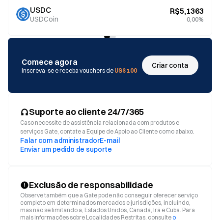
USDC
R$5,1363
USDCoin
0,00%
Comece agora
Criar conta
Inscreva-se e receba vouchers de
US$ 100
Suporte ao cliente 24/7/365
Caso necessite de assistência relacionada com produtos e
serviços Gate, contate a Equipe de Apoio ao Cliente como abaixo.
Falar com administrador
E-mail
Enviar um pedido de suporte
Exclusão de responsabilidade
Observe também que a Gate pode não conseguir oferecer serviço
completo em determinados mercados e jurisdições, incluindo,
mas não se limitando a, Estados Unidos, Canadá, Irã e Cuba. Para
mais informações sobre Localidades Restritas, consulte
o