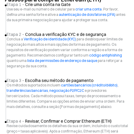
Etapa 1 –
Crie uma conta na Gate
Use seu e-mail ou número de celular para
criar uma conta
. Por favor,
defina uma senha forte e ative a
autenticação de dois fatores (2FA)
antes
da sua primeira negociação para ajudar a proteger sua conta.
Etapa 2 –
Conclua a verificação KYC e de segurança
Conclua a
Verificação de identidade (KYC)
para desbloquear limites de
negociação mais altos e mais opções de formas de pagamento. Os
requisitos de verificação podem variar conforme a região e a forma de
pagamento. Recomendamos configurar tanto um
código antiphishing
quanto uma
lista de permissões de endereço de saque
para reforçar a
segurança da sua conta.
Etapa 3 –
Escolha seu método de pagamento
Os métodos suportados incluem
cartões bancários (crédito/débito)
,
transferências bancárias
,
negociação P2P/C2C
e provedores
terceirizados. Cada método possui taxas, tempo de processamento e
limites diferentes. Compare as opções antes de enviar uma ordem. Para
mais detalhes, consulte a seção [Formas de pagamento] abaixo.
Etapa 4 –
Revisar, Confirmar e Comprar Ethereum (ETH)
Revise cuidadosamente os detalhes da sua ordem, incluindo o custo total
(preço + taxas aplicáveis). Após a confirmação, Ethereum (ETH) será