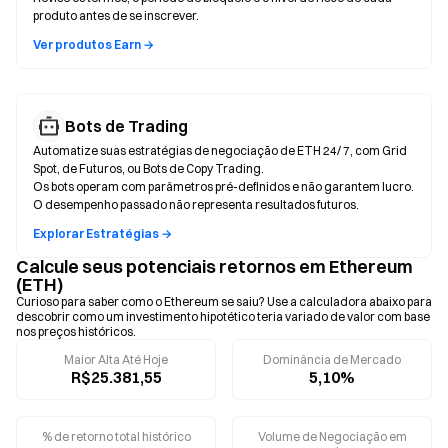
produto antes de se inscrever.
Ver produtos Earn →
Bots de Trading
Automatize suas estratégias de negociação de ETH 24/ 7, com Grid
Spot, de Futuros, ou Bots de Copy Trading.
Os bots operam com parâmetros pré-definidos e não garantem lucro.
O desempenho passado não representa resultados futuros.
Explorar Estratégias →
Calcule seus potenciais retornos em Ethereum
(ETH)
Curioso para saber como o Ethereum se saiu? Use a calculadora abaixo para
descobrir como um investimento hipotético teria variado de valor com base
nos preços históricos.
Maior Alta Até Hoje
Dominância de Mercado
R$25.381,55
5,10%
% de retorno total histórico
Volume de Negociação em