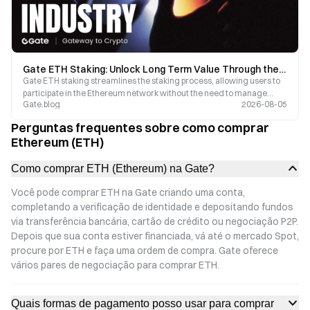
Gate ETH Staking: Unlock Long Term Value Through the Ethereum Ecosystem
Gate ETH staking streamlines the staking process, allowing users to
participate in the Ethereum network without the need to manage
Gate.blog
2026-08-05
validator nodes themselves.
Perguntas frequentes sobre como comprar
Ethereum (ETH)
Como comprar ETH (Ethereum) na Gate?
Você pode comprar ETH na Gate criando uma conta,
completando a verificação de identidade e depositando fundos
via transferência bancária, cartão de crédito ou negociação P2P.
Depois que sua conta estiver financiada, vá até o mercado Spot,
procure por ETH e faça uma ordem de compra. Gate oferece
vários pares de negociação para comprar ETH.
Quais formas de pagamento posso usar para comprar