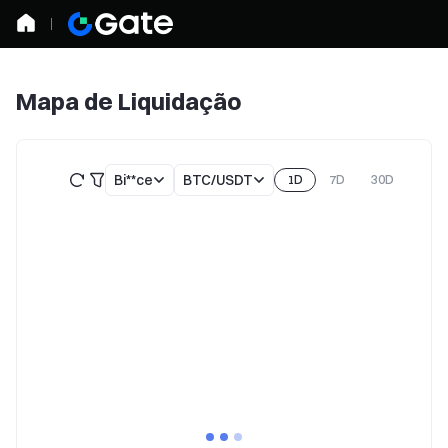
Mapa de Liquidação
Bi**ce
BTC/USDT
1D
7D
30D