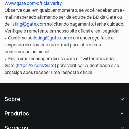
www.gate.com/officialverify
.
Observe que, em qualquer momento, se você receber um e-
mail inesperado afirmando ser da equipe de BD da Gate ou
de
listing@gate.com
solicitando pagamento, tenha cuidado.
Verifique o remetente em nosso site oficial e, em seguida:
Confirme se
listing@gate.com
é um endereço falso e
responda diretamente ao e-mail para obter uma
confirmação adicional.
Envie uma mensagem direta para o Twitter oficial da
Gate (
https://x.com/Gate
) para verificar a identidade e só
prossiga após receber uma resposta oficial.
Sobre
Sobre nós
Produtos
Carreiras
P2P
Serviços
Redação