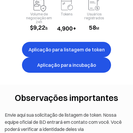
Volume de
Tokens
Usuários
negociação em
registrados
24h
$
9,22
58
4,900
+
B
M
Aplicação para listagem de token
Aplicação para incubação
Observações importantes
Envie aqui sua solicitação de listagem de token. Nossa
equipe oficial de BD entrará em contato com você. Você
poderá verificar a identidade deles via