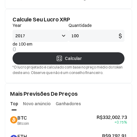
Calcule Seu Lucro XRP
Year
Quantidade
$
de 100 em
0
Calcular
*O lucro projetado é calculado com base no preço médio do token
deste ano. Observe que não é um conselho financeiro.
Mais Previsões De Preços
Top
Novo anúncio
Ganhadores
R$332,002.73
BTC
+0.75%
Bitcoin
R$9,797.91
ETH