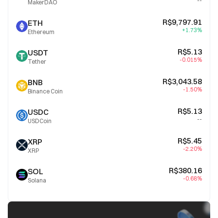
--
MakerDAO
R$9,797.91
ETH
+1.73%
Ethereum
R$5.13
USDT
-0.015%
Tether
R$3,043.58
BNB
-1.50%
Binance Coin
R$5.13
USDC
--
USDCoin
R$5.45
XRP
-2.20%
XRP
R$380.16
SOL
-0.68%
Solana