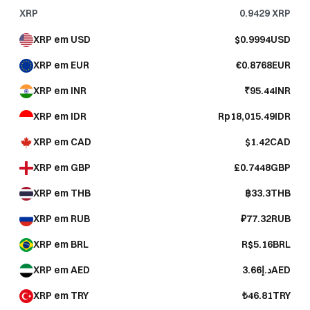
XRP
0.9429
XRP
XRP em USD
$0.9994USD
XRP em EUR
€0.8768EUR
XRP em INR
₹95.44INR
XRP em IDR
Rp18,015.49IDR
XRP em CAD
$1.42CAD
XRP em GBP
£0.7448GBP
XRP em THB
฿33.3THB
XRP em RUB
₽77.32RUB
XRP em BRL
R$5.16BRL
XRP em AED
د.إ3.66AED
XRP em TRY
₺46.81TRY