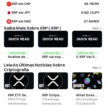
XRP em CNY
¥6.79CNY
XRP em JPY
¥162.12JPY
XRP em HKD
$7.84HKD
Saiba Mais Sobre XRP ( XRP )
Mais
Leituras rápidas
Leituras rápidas
Leituras rápidas
Análise de Valor de Investimento XRP: XRP é um Bom Investimento?
XRP vai explodir
O XRP Vai Subir? Uma Análise Abrangente do Potencial Futuro do XRP
Leia As Últimas Notícias Sobre
Mais
Criptografia
XRP ETF Sees Over $1.5 Billion in Inflows but Drops 40%: Why Has Institutional Capital Failed to Drive Prices Higher?
XRP Outpaces BTC and ETH in Single Transaction Size: What Does On-Chain Data Reveal?
What Does a Fear Index of 28 Mean? Interpreting Market Sentiment as SOL and XRP Face Simultaneous Pressure
XRP ETF total
The average
SOL is trading at
net inflows have
transaction size
$73.28 and XRP