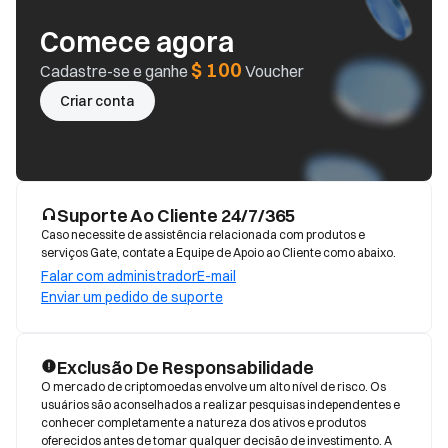
Comece agora
$ 100
Cadastre-se e ganhe
Voucher
Criar conta
Suporte Ao Cliente 24/7/365
Caso necessite de assistência relacionada com produtos e
serviços Gate, contate a Equipe de Apoio ao Cliente como abaixo.
Falar com administrador
E-mail
Enviar um pedido de suporte
Exclusão De Responsabilidade
O mercado de criptomoedas envolve um alto nível de risco. Os 
usuários são aconselhados a realizar pesquisas independentes e 
conhecer completamente a natureza dos ativos e produtos 
oferecidos antes de tomar qualquer decisão de investimento. A 