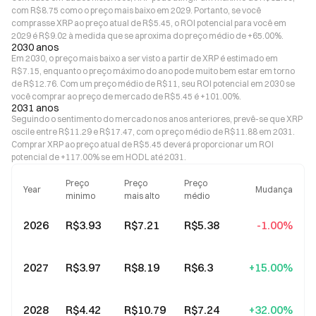
com R$8.75 como o preço mais baixo em 2029. Portanto, se você
comprasse XRP ao preço atual de R$5.45, o ROI potencial para você em
2029 é R$9.02 à medida que se aproxima do preço médio de +65.00%.
2030 anos
Em 2030, o preço mais baixo a ser visto a partir de XRP é estimado em
R$7.15, enquanto o preço máximo do ano pode muito bem estar em torno
de R$12.76. Com um preço médio de R$11, seu ROI potencial em 2030 se
você comprar ao preço de mercado de R$5.45 é +101.00%.
2031 anos
Seguindo o sentimento do mercado nos anos anteriores, prevê-se que XRP
oscile entre R$11.29 e R$17.47, com o preço médio de R$11.88 em 2031.
Comprar XRP ao preço atual de R$5.45 deverá proporcionar um ROI
potencial de +117.00% se em HODL até 2031.
Preço
Preço
Preço
Year
Mudança
minimo
mais alto
médio
2026
R$3.93
R$7.21
R$5.38
-1.00%
2027
R$3.97
R$8.19
R$6.3
+15.00%
2028
R$4.42
R$10.79
R$7.24
+32.00%