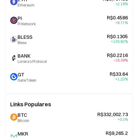
+2.16%
Ethereum
R$0.4586
PI
+8.71%
Pi Network
R$0.1305
BLESS
+130.62%
Bless
R$0.2216
BANK
-18.39%
Lorenzo Protocol
R$33.64
GT
+1.23%
GateToken
Links Populares
R$332,002.73
BTC
+0.2%
Bitcoin
R$9,265.2
MKR