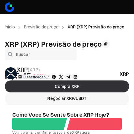
Início
Previsão de preço
XRP (XRP) Previsão de preço
XRP (XRP) Previsão de preço
XRP
(
XRP
)
R$5.45
XRP P
-2.20%
Classificação: 7
Compra XRP
Negociar XRP/USDT
Como Você Se Sente Sobre XRP Hoje?
Vote para ver o sentimento social de XRP agora
Bom
Ruim