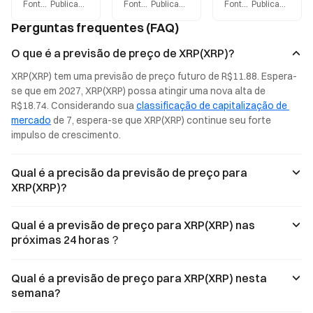
Fonte
:
Gate.blog
Publicado
:
2026-08-03
Fonte
:
Gate.blog
Publicado
:
2026-08-03
Fonte
:
Gate.blog
Publicado
:
2026
surpassed $1.5
for XRP has
at $1.07, while
billion, with an
reached
the Fear and
Perguntas frequentes (FAQ)
additional
$86,680,
Greed Index has
$27.29 million
significantly
dropped back to
O que é a previsão de preço de XRP(XRP)?
added in July.
surpassing
28. This article
However, XRP’s
Bitcoin’s
uses historical
XRP(XRP) tem uma previsão de preço futuro de R$11.88. Espera-
price has fallen
$14,200 and
data to backtest
se que em 2027, XRP(XRP) possa atingir uma nova alta de 
by roughly 40%
Ethereum’s
BTC’s
R$18.74. Considerando sua 
classificação de capitalização de 
since the
$3,280. On-
performance
beginning of the
chain data
during periods of
mercado
 de 7, espera-se que XRP(XRP) continue seu forte 
year. This article
highlights
fear, analyzing
impulso de crescimento.
breaks down
institutional
the structural
three key
capital flows and
implications of
pressures
trends in Ripple
current market
Qual é a precisão da previsão de preço para
behind the
adoption.
sentiment.
XRP(XRP)?
disconnect
between ETF
inflows and price
Qual é a previsão de preço para XRP(XRP) nas
performance,
próximas 24 horas？
examining why
institutional
allocations have
Qual é a previsão de preço para XRP(XRP) nesta
yet to translate
semana?
into upward
momentum.