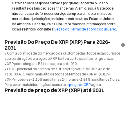
Gate não será responsabilizada por qualquer perda ou dano 
resultante de tais decisões financeiras. Além disso, a Gate pode 
não ser capaz de fornecer serviço completo em determinados 
mercados e jurisdições, incluindo, entre outros, Estados Unidos 
da América, Canadá, Irã e Cuba. Para maiores informações sobre 
locais restritos, consulte a 
Seção do Termo de acordo do usuário.
Previsão Do Preço De XRP (XRP) Para 2026–
2031
Com a volatilidade do mercado de criptomoedas, todos estão curiosos
sobre a direção e o preço de XRP, tanto a curto quanto a longo prazo.
XRP pode chegar a R$11 de agora até 2030.
O ROI potencial da compra de XRP ao preço atual de R$5.45 é de
+101.00% . O valor mais alto de todos os tempos de XRP é R$18.74.
XRP moveu-se -2.20% nas últimas 24 horas e -2.84% nos últimos 7 dias.
Para obter mais informações, consulte o
preço de XRP
agora.
Previsão de preço de XRP (XRP) até 2031