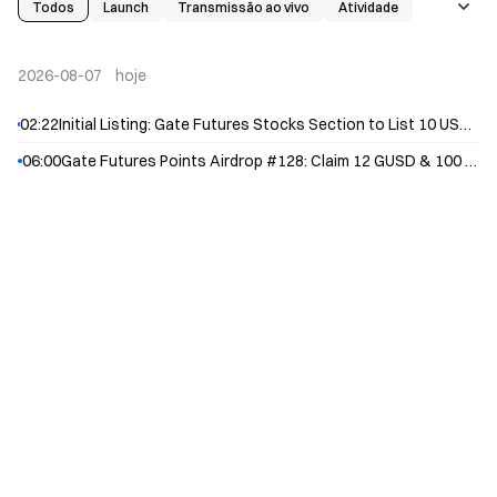
Todos
Launch
Transmissão ao vivo
Atividade
New Listing
Delisting
Airdrop
Evento do Projeto
Startup de Mineração
2026-08-07
hoje
02:22
Initial Listing: Gate Futures Stocks Section to List 10 USDT-M Perpetual Contracts, Including CJS an...
06:00
Gate Futures Points Airdrop #128: Claim 12 GUSD & 100 USDT