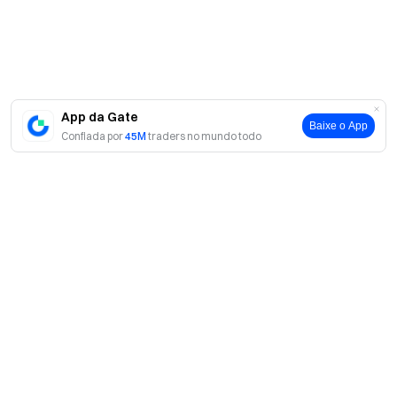
App da Gate
Baixe o App
Confiada por
45M
traders no mundo todo
Sobre
Sobre nós
Produtos
Carreiras
P2P