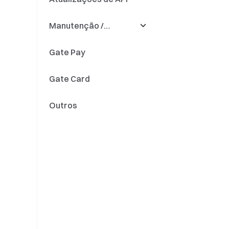
Automático
Manutenção /
Fundo Quant
Precisão
Atualizações
Gate Pay
Poupança em fiat
Depósito e saque
Gate Card
Renomeação de
token
Outros
Atualizações do
mecanismo de trading
Atualizações