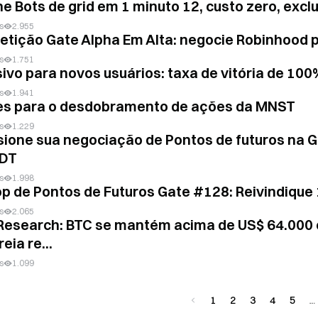
e Bots de grid em 1 minuto 12, custo zero, excl
s
2.955
tição Gate Alpha Em Alta: negocie Robinhood p
s
1.751
sivo para novos usuários: taxa de vitória de 10
s
1.941
es para o desdobramento de ações da MNST
s
1.229
sione sua negociação de Pontos de futuros na G
SDT
s
1.998
op de Pontos de Futuros Gate #128: Reivindiqu
s
2.065
Research: BTC se mantém acima de US$ 64.000
eia re...
s
1.099
1
2
3
4
5