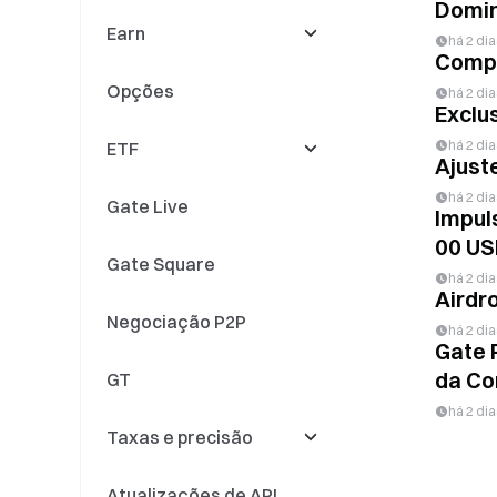
Domin
Earn
Listagens de Perps
Converter
Negociação / Criação
há 2 dia
de Mercado
Compe
Opções
Eventos de Perps
Centro de
Earn
há 2 dia
Exclu
Empréstimos
há 2 dia
ETF
Gate Fun
Simple Earn
Ajust
há 2 dia
Gate Live
Meme Go
Staking
Novas Listagens de
Impul
Criptomoedas
00 U
Gate Square
Gate Layer
Empréstimo de
Deslistagens
há 2 dia
criptomoedas
Airdr
Negociação P2P
Soft Staking
Consolidação de
há 2 dia
ativos ETF
Gate 
da Cor
GT
Alavancagem
Eventos de ETF
Inteligente
há 2 dia
Taxas e precisão
Investimento Duplo
Outros
Atualizações de API
Investimento
Taxas