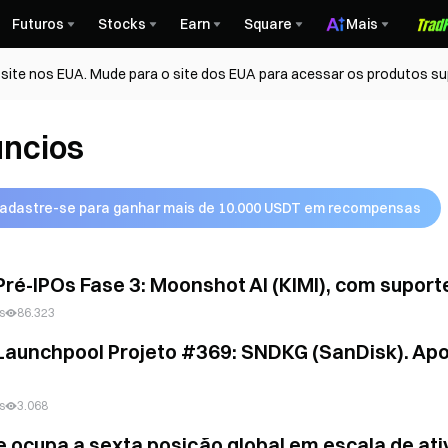
Futuros
Stocks
Earn
Square
Mais
ite nos EUA. Mude para o site dos EUA para acessar os produtos su
ncios
adastre-se para ganhar mais de 10.000 USDT em recompensas
Pré-IPOs Fase 3: Moonshot AI (KIMI), com supor
s
86.323
Launchpool Projeto #369: SNDKG (SanDisk). Apo
s
3.068
e ocupa a sexta posição global em escala de at