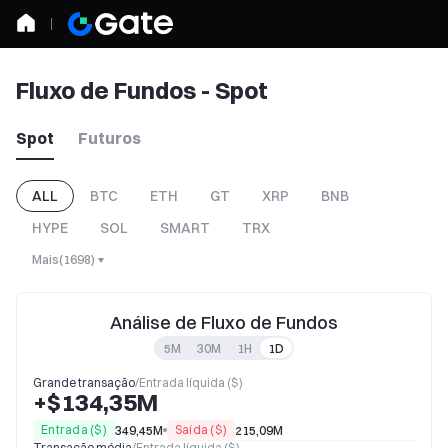
Fluxo de Fundos - Spot
Spot
Futuros
ALL
BTC
ETH
GT
XRP
BNB
HYPE
SOL
SMART
TRX
Mais
(
1698
)
Análise de Fluxo de Fundos
5M
30M
1H
1D
Grande transação
/
Entrada líquida ($)
+$134,35M
Entrada ($)
Saída ($)
349,45M
215,09M
Transação média
/
Entrada líquida ($)