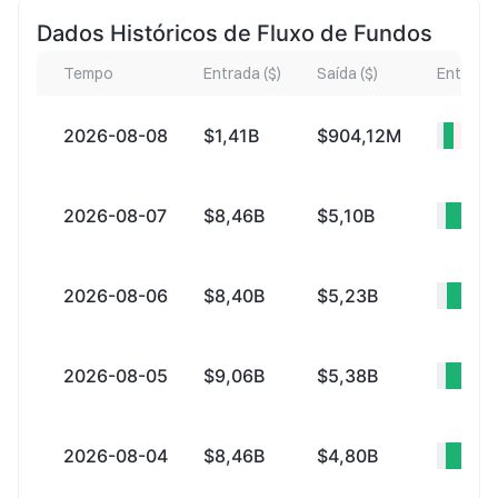
Dados Históricos de Fluxo de Fundos
Tempo
Entrada ($)
Saída ($)
Entrada l
2026-08-08
$1,41B
$904,12M
+$51
2026-08-07
$8,46B
$5,10B
+$3
2026-08-06
$8,40B
$5,23B
+$3
2026-08-05
$9,06B
$5,38B
+$3
2026-08-04
$8,46B
$4,80B
+$3