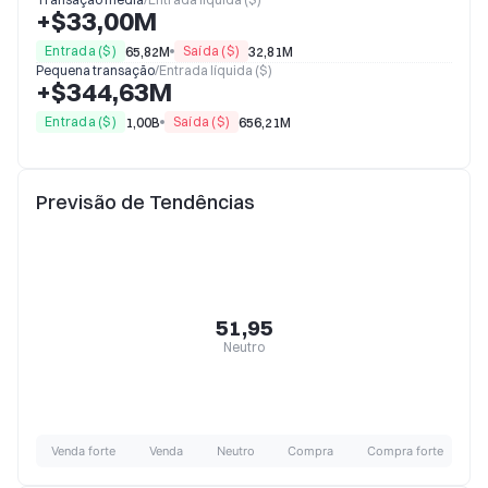
+$33,00M
Entrada ($)
Saída ($)
65,82M
32,81M
Pequena transação
/
Entrada líquida ($)
+$344,63M
Entrada ($)
Saída ($)
1,00B
656,21M
Previsão de Tendências
51,95
Neutro
Venda forte
Venda
Neutro
Compra
Compra forte