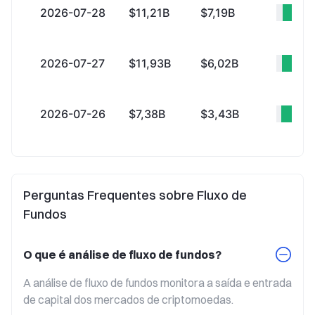
2026-07-28
$11,21B
$7,19B
+$4
2026-07-27
$11,93B
$6,02B
+$5
2026-07-26
$7,38B
$3,43B
+$3
Perguntas Frequentes sobre Fluxo de
Fundos
O que é análise de fluxo de fundos?
A análise de fluxo de fundos monitora a saída e entrada 
de capital dos mercados de criptomoedas.