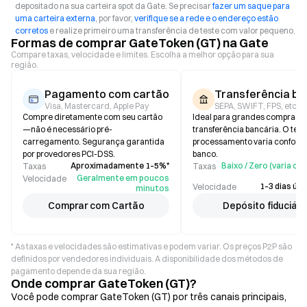
depositado na sua carteira spot da Gate. Se precisar
fazer um saque para
uma carteira externa
, por favor,
verifique se a rede e o endereço estão
corretos
e realize primeiro uma transferência de teste com valor pequeno.
Formas de comprar GateToken (GT) na Gate
Compare taxas, velocidade e limites. Escolha a melhor opção para sua
região.
Pagamento com cartão
Transferência ba
Visa, Mastercard, Apple Pay
SEPA, SWIFT, FPS, etc.
Compre diretamente com seu cartão
Ideal para grandes compras v
—não é necessário pré-
transferência bancária. O tem
carregamento. Segurança garantida
processamento varia conform
por provedores PCI-DSS.
banco.
Aproximadamente 1–5%*
Baixo / Zero (varia c
Taxas
Taxas
Geralmente em poucos
Velocidade
1–3 dias útei
Velocidade
minutos
Comprar com Cartão
Depósito fiduciári
* As taxas e velocidades são estimativas e podem variar. Os preços P2P são
definidos por vendedores individuais. A disponibilidade dos métodos de
pagamento depende da sua região.
Onde comprar GateToken (GT)?
Você pode comprar GateToken (GT) por três canais principais,