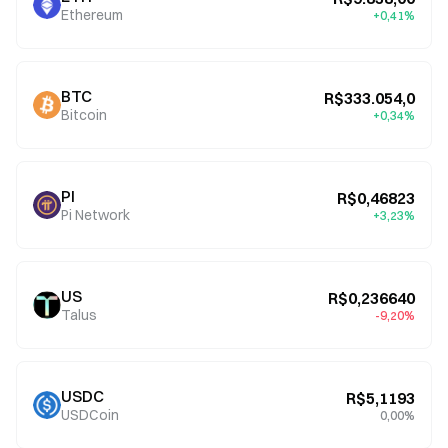
Ethereum
+0,41%
BTC
R$333.054,0
Bitcoin
+0,34%
PI
R$0,46823
Pi Network
+3,23%
US
R$0,236640
Talus
-9,20%
USDC
R$5,1193
USDCoin
0,00%