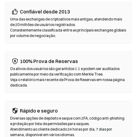
Exchanges Descentralizadas (DEXs)
Confiável desde 2013
Negocie peer-to-peer sem intermediários. As DEXs utilizam
Uma das exchanges de criptoativos mais antigas, atendendo mais
contratos inteligentes para realizar trocas diretamente na
de 20 milhões de usuários registrados.
Consistentemente classificada entre as principais exchanges globais
blockchain—não é necessário registro ou verificação de
por volume de negociação.
identidade. Conecte uma carteira compatível, escolha o par de
tokens, defina a tolerância de slippage e confirme a troca.
Lembre-se de que taxas de gás serão aplicadas e os preços
podem variar em relação aos mercados centralizados devido à
100% Prova de Reservas
profundidade de liquidez. A maior parte da atividade nas DEXs
Os ativos dos usuários são garantidos 1:1 e podem ser auditados
acontece em blockchains compatíveis com EVM, como
publicamente por meio da verificação com Merkle Tree.
Ethereum, BNB Chain e Polygon.
Veja o relatório mais recente de Prova de Reservas em nossa página
dedicada.
Rápido e seguro
Diversas opções de depósito e saque com 2FA, código anti-phishing
e proteção por lista de permissões para saques.
Atendimento ao cliente dedicado 24 horas por dia, 7 dias por
semana, disponível em vários idiomas.