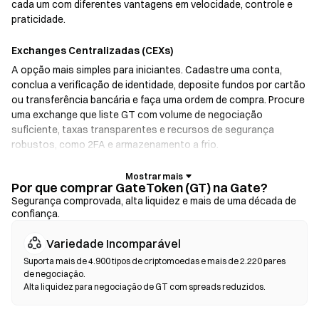
cada um com diferentes vantagens em velocidade, controle e
praticidade.
Exchanges Centralizadas (CEXs)
A opção mais simples para iniciantes. Cadastre uma conta,
conclua a verificação de identidade, deposite fundos por cartão
ou transferência bancária e faça uma ordem de compra. Procure
uma exchange que liste GT com volume de negociação
suficiente, taxas transparentes e recursos de segurança
robustos, como 2FA e armazenamento a frio.
Carteiras de Cripto
Por que comprar GateToken (GT) na Gate?
Para usuários que priorizam a autocustódia. As carteiras não
Segurança comprovada, alta liquidez e mais de uma década de
confiança.
custodiais permitem que você mantenha suas próprias chaves
privadas e faça swaps de tokens diretamente pela interface da
Variedade Incomparável
carteira. Algumas carteiras também oferecem integração com
rampas fiat, possibilitando a compra de GT com cartão de
Suporta mais de 4.900 tipos de criptomoedas e mais de 2.220 pares
de negociação.
crédito sem precisar passar por uma exchange. Sempre faça
Alta liquidez para negociação de GT com spreads reduzidos.
backup da sua frase-semente e verifique os endereços dos
contratos antes de confirmar qualquer transação.