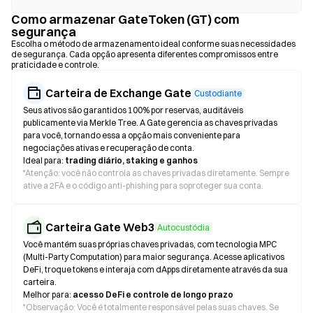
Como armazenar GateToken (GT) com
segurança
Escolha o método de armazenamento ideal conforme suas necessidades
de segurança. Cada opção apresenta diferentes compromissos entre
praticidade e controle.
Carteira de Exchange Gate
Custodiante
Seus ativos são garantidos 100% por reservas, auditáveis
publicamente via Merkle Tree. A Gate gerencia as chaves privadas
para você, tornando essa a opção mais conveniente para
negociações ativas e recuperação de conta.
Ideal para:
trading diário, staking e ganhos
*
Atenção: você não controla as chaves privadas diretamente. Sempre
ative a 2FA e o código anti-phishing para soproteger sua conta.
Carteira Gate Web3
Autocustódia
Você mantém suas próprias chaves privadas, com tecnologia MPC
(Multi-Party Computation) para maior segurança. Acesse aplicativos
DeFi, troque tokens e interaja com dApps diretamente através da sua
carteira.
Melhor para:
acesso DeFi e controle de longo prazo
*
Observação: Você é totalmente responsável pelas suas chaves. Se