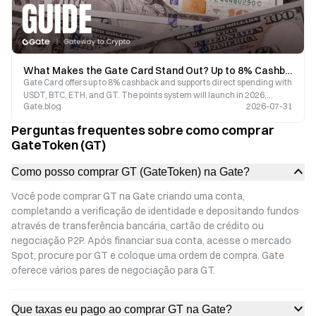
What Makes the Gate Card Stand Out? Up to 8% Cashback, Crypto Payments, and a Comprehensive Guide to 2026 Benefits
Gate Card offers up to 8% cashback and supports direct spending with
USDT, BTC, ETH, and GT. The points system will launch in 2026,
Gate.blog
2026-07-31
covering 150 million Visa merchants worldwide. Enjoy zero annual
fees and a fast application process. Discover the benefits and latest
Perguntas frequentes sobre como comprar
updates of Gate Card.
GateToken (GT)
Como posso comprar GT (GateToken) na Gate?
Você pode comprar GT na Gate criando uma conta,
completando a verificação de identidade e depositando fundos
através de transferência bancária, cartão de crédito ou
negociação P2P. Após financiar sua conta, acesse o mercado
Spot, procure por GT e coloque uma ordem de compra. Gate
oferece vários pares de negociação para GT.
Que taxas eu pago ao comprar GT na Gate?