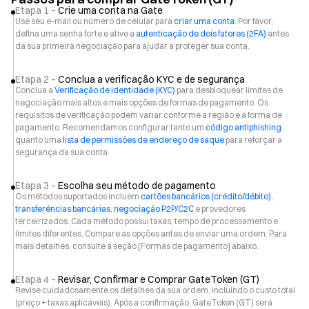
Etapa 1 –
Crie uma conta na Gate
Use seu e-mail ou número de celular para
criar uma conta
. Por favor,
defina uma senha forte e ative a
autenticação de dois fatores (2FA)
antes
da sua primeira negociação para ajudar a proteger sua conta.
Etapa 2 –
Conclua a verificação KYC e de segurança
Conclua a
Verificação de identidade (KYC)
para desbloquear limites de
negociação mais altos e mais opções de formas de pagamento. Os
requisitos de verificação podem variar conforme a região e a forma de
pagamento. Recomendamos configurar tanto um
código antiphishing
quanto uma
lista de permissões de endereço de saque
para reforçar a
segurança da sua conta.
Etapa 3 –
Escolha seu método de pagamento
Os métodos suportados incluem
cartões bancários (crédito/débito)
,
transferências bancárias
,
negociação P2P/C2C
e provedores
terceirizados. Cada método possui taxas, tempo de processamento e
limites diferentes. Compare as opções antes de enviar uma ordem. Para
mais detalhes, consulte a seção [Formas de pagamento] abaixo.
Etapa 4 –
Revisar, Confirmar e Comprar GateToken (GT)
Revise cuidadosamente os detalhes da sua ordem, incluindo o custo total
(preço + taxas aplicáveis). Após a confirmação, GateToken (GT) será