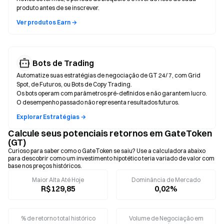
produto antes de se inscrever.
Ver produtos Earn →
Bots de Trading
Automatize suas estratégias de negociação de GT 24/ 7, com Grid
Spot, de Futuros, ou Bots de Copy Trading.
Os bots operam com parâmetros pré-definidos e não garantem lucro.
O desempenho passado não representa resultados futuros.
Explorar Estratégias →
Calcule seus potenciais retornos em GateToken
(GT)
Curioso para saber como o GateToken se saiu? Use a calculadora abaixo
para descobrir como um investimento hipotético teria variado de valor com
base nos preços históricos.
Maior Alta Até Hoje
Dominância de Mercado
R$129,85
0,02%
% de retorno total histórico
Volume de Negociação em