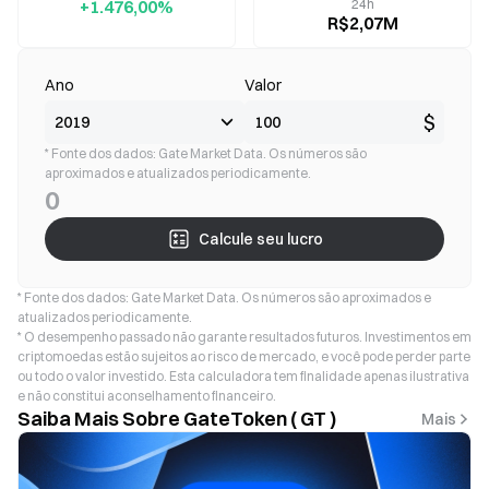
+1.476,00%
24h
R$2,07M
Ano
Valor
$
* Fonte dos dados: Gate Market Data. Os números são
aproximados e atualizados periodicamente.
0
Calcule seu lucro
* Fonte dos dados: Gate Market Data. Os números são aproximados e
atualizados periodicamente.
* O desempenho passado não garante resultados futuros. Investimentos em
criptomoedas estão sujeitos ao risco de mercado, e você pode perder parte
ou todo o valor investido. Esta calculadora tem finalidade apenas ilustrativa
e não constitui aconselhamento financeiro.
Saiba Mais Sobre GateToken ( GT )
Mais