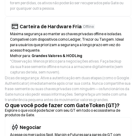
forem perdidas, os ativos não poderão ser recuperados pela Gate ou
por qualquer outra pessoa.
Carteira de Hardware Fria
Offline
Máxima segurança ao manter as chaves privadas offline e isoladas.
Compatível com dispositivos como Ledger, Trezor ou Tangem. Ideal
para usuários que priorizam a segurança a longo prazo em vez do
acesso frequente.
Melhor para:
Grandes Valores & HODLing
*
Observação: Menos prático para negociações ativas. Faça backup
da sua frase semente offline e nunca a armazene digitalmente (sem
capturas de tela, sem nuvem).
Dicas de segurança: Ative a autenticação em duas etapas (como o Google
Authenticator) imediatamente após criar sua conta. Nunca compartilhe sua
frase-semente ou suas chaves privadas com ninguém—os funcionários da
Gate nunca vão pedir essas informações. Sempre faça um teste com uma
transferência pequena antes de movimentar valores grandes.
O que você pode fazer com GateToken (GT)?
Explore o que você pode fazer com seu GT em todo o ecossistema de
produtos da Gate.
Negociar
Acesse os mercados Spot, Margin e Futures para pares de GT com