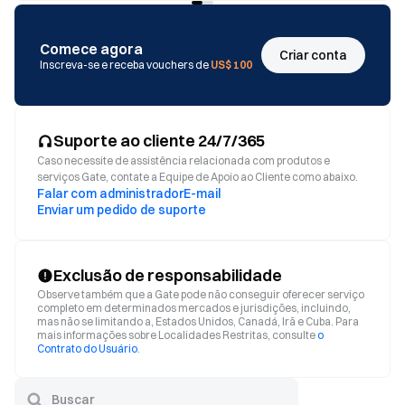
Comece agora
Criar conta
Inscreva-se e receba vouchers de
US$ 100
Suporte ao cliente 24/7/365
Caso necessite de assistência relacionada com produtos e
serviços Gate, contate a Equipe de Apoio ao Cliente como abaixo.
Falar com administrador
E-mail
Enviar um pedido de suporte
Exclusão de responsabilidade
Observe também que a Gate pode não conseguir oferecer serviço
completo em determinados mercados e jurisdições, incluindo,
mas não se limitando a, Estados Unidos, Canadá, Irã e Cuba. Para
mais informações sobre Localidades Restritas, consulte
o
Contrato do Usuário
.