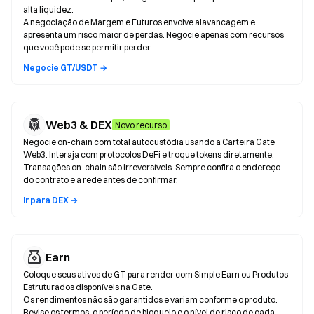
alta liquidez.
A negociação de Margem e Futuros envolve alavancagem e
apresenta um risco maior de perdas. Negocie apenas com recursos
que você pode se permitir perder.
Negocie GT/USDT →
Web3 & DEX
Novo recurso
Negocie on-chain com total autocustódia usando a Carteira Gate
Web3. Interaja com protocolos DeFi e troque tokens diretamente.
Transações on-chain são irreversíveis. Sempre confira o endereço
do contrato e a rede antes de confirmar.
Ir para DEX →
Earn
Coloque seus ativos de GT para render com Simple Earn ou Produtos
Estruturados disponíveis na Gate.
Os rendimentos não são garantidos e variam conforme o produto.
Revise os termos, o período de bloqueio e o nível de risco de cada