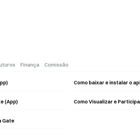
uturos
Finança
Comissão
pp)
Como baixar e instalar o a
te (App)
Como Visualizar e Partici
a Gate