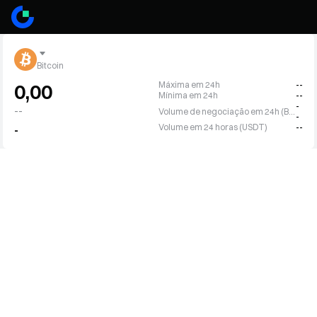
Bitcoin
Máxima em 24h
--
0,00
Mínima em 24h
--
-
--
Volume de negociação em 24h (BTC)
-
Volume em 24 horas (USDT)
--
-