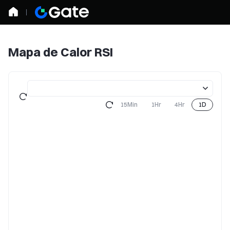
Mapa de Calor RSI
15Min
1Hr
4Hr
1D