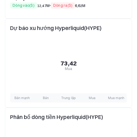
Dòng vào($)
Dòng ra($)
12,47M
6,62M
Dự báo xu hướng Hyperliquid(HYPE)
73,42
Mua
Bán mạnh
Bán
Trung lập
Mua
Mua mạnh
Phân bổ dòng tiền Hyperliquid(HYPE)