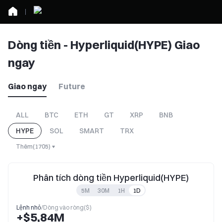
Dòng tiền - Hyperliquid(HYPE) Giao
ngay
Giao ngay
Future
ALL
BTC
ETH
GT
XRP
BNB
HYPE
SOL
SMART
TRX
Thêm
(
1705
)
Phân tích dòng tiền Hyperliquid(HYPE)
5M
30M
1H
1D
Lệnh nhỏ
/
Dòng vào ròng($)
+$5,84M