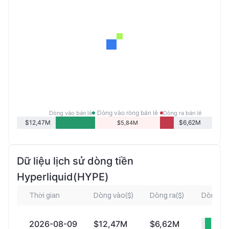
Dòng vào ròng bán lẻ
Dòng vào bán lẻ
Dòng ra bán lẻ
$12,47M
$6,62M
$5,84M
Dữ liệu lịch sử dòng tiền
Hyperliquid(HYPE)
Thời gian
Dòng vào($)
Dòng ra($)
Dòng và
2026-08-09
$12,47M
$6,62M
+$5