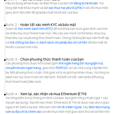
Hãy sử dụng email hoặc số điện thoại của bạn để
đăng ký tài khoản
. Vui
lòng đặt mật khẩu mạnh và bật
xác thực hai yếu tố (2FA)
trước khi thực hiện
giao dịch đầu tiên để giúp bảo mật tài khoản của bạn.
Bước 2 –
Hoàn tất xác minh KYC và bảo mật
Hoàn tất
Xác minh danh tính (KYC)
để mở khóa hạn mức giao dịch cao hơn
và nhiều tùy chọn thanh toán hơn. Yêu cầu xác minh có thể khác nhau tùy
theo khu vực và phương thức thanh toán. Chúng tôi khuyên bạn nên thiết lập
cả
mã chống lừa đảo
và
danh sách cho phép địa chỉ rút tiền
để bảo mật tài
khoản của bạn hơn nữa.
Bước 3 –
Chọn phương thức thanh toán của bạn
Các phương thức được hỗ trợ bao gồm
thẻ ngân hàng (tín dụng/ghi nợ)
,
chuyển khoản ngân hàng
, giao dịch
P2P/C2C
và các nhà cung cấp bên thứ
ba. Mỗi phương thức có phí, thời gian xử lý và giới hạn khác nhau. Vui lòng so
sánh các tùy chọn trước khi đặt lệnh. Để biết chi tiết, xem phần [Phương
thức thanh toán] bên dưới.
Bước 4 –
Xem lại, xác nhận và mua Ethereum (ETH)
Vui lòng kiểm tra kỹ thông tin lệnh của bạn, bao gồm tổng chi phí (giá + các
loại phí áp dụng). Sau khi xác nhận, Ethereum (ETH) sẽ được nạp vào ví giao
ngay trên Gate của bạn. Nếu bạn cần
rút về ví bên ngoài
, hãy
đảm bảo mạng
lưới và địa chỉ là chính xác
và nên thực hiện một giao dịch thử với số tiền nhỏ