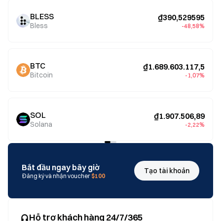
BLESS
₫390,529595
Bless
-48,58%
BTC
₫1.689.603.117,5
Bitcoin
-1,07%
SOL
₫1.907.506,89
Solana
-2,22%
Bắt đầu ngay bây giờ
Tạo tài khoản
Đăng ký và nhận voucher
$100
Hỗ trợ khách hàng 24/7/365