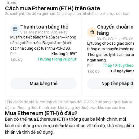
trước.
Cách mua Ethereum (ETH) trên Gate
So sánh phí, tốc độ và giới hạn. Chọn tùy chọn tốt nhất cho khu vực của bạn.
Thanh toán bằng thẻ
Chuyển khoản ng
Visa, Mastercard, Apple Pay
hàng
Mua trực tiếp bằng thẻ của bạn—không
SEPA, SWIFT, FPS, v.v.
cần nạp tiền trước. Được bảo mật bởi
Lý tưởng cho các giao dịch mu
các nhà cung cấp tuân thủ PCI-DSS.
thông qua chuyển khoản ngân
Khoảng 1–5%*
Phí
Thời gian xử lý khác nhau tùy 
Thường trong vài phút
Tốc độ
ngân hàng.
Thấp / 0 (tùy theo n
Phí
1–3 ngày làm việ
Tốc độ
Mua bằng thẻ
Nạp tiền pháp địn
* Phí và tốc độ chỉ là ước tính và có thể thay đổi. Giá P2P do từng người bán tự
đặt ra. Phương thức thanh toán khả dụng tùy thuộc vào khu vực của bạn.
Mua Ethereum (ETH) ở đâu?
Bạn có thể mua Ethereum (ETH) thông qua ba kênh chính, mỗi
kênh có những ưu nhược điểm khác nhau về tốc độ, khả năng điều
khiển và tính dễ sử dụng.