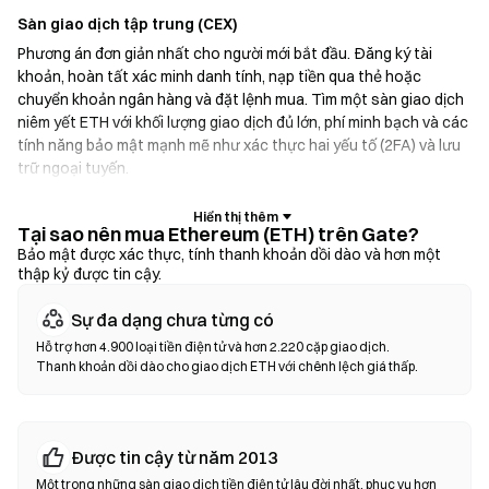
Sàn giao dịch tập trung (CEX)
Phương án đơn giản nhất cho người mới bắt đầu. Đăng ký tài
khoản, hoàn tất xác minh danh tính, nạp tiền qua thẻ hoặc
chuyển khoản ngân hàng và đặt lệnh mua. Tìm một sàn giao dịch
niêm yết ETH với khối lượng giao dịch đủ lớn, phí minh bạch và các
tính năng bảo mật mạnh mẽ như xác thực hai yếu tố (2FA) và lưu
trữ ngoại tuyến.
Ví tiền điện tử
Tại sao nên mua Ethereum (ETH) trên Gate?
Dành cho người dùng ưu tiên tự quản lý tài sản. Ví không lưu ký
Bảo mật được xác thực, tính thanh khoản dồi dào và hơn một
thập kỷ được tin cậy.
cho phép bạn giữ khóa riêng tư của mình và hoán đổi token trực
tiếp trong giao diện ví. Một số ví cũng hỗ trợ nạp tiền pháp định,
Sự đa dạng chưa từng có
cho phép bạn mua ETH bằng thẻ tín dụng mà không cần thông
qua sàn giao dịch trước. Luôn sao lưu cụm từ hạt giống và xác
Hỗ trợ hơn 4.900 loại tiền điện tử và hơn 2.220 cặp giao dịch.
Thanh khoản dồi dào cho giao dịch ETH với chênh lệch giá thấp.
minh địa chỉ hợp đồng trước khi xác nhận bất kỳ giao dịch nào.
Sàn giao dịch phi tập trung (DEX)
Giao dịch trực tiếp giữa người dùng với nhau mà không cần trung
Được tin cậy từ năm 2013
gian. DEX sử dụng hợp đồng thông minh để thực hiện các giao
Một trong những sàn giao dịch tiền điện tử lâu đời nhất, phục vụ hơn