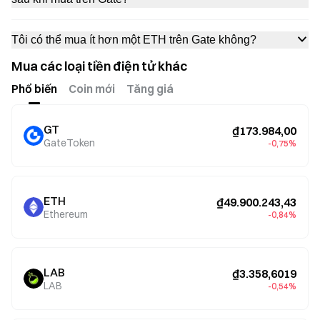
Tôi có thể mua ít hơn một ETH trên Gate không?
Mua các loại tiền điện tử khác
Phổ biến
Coin mới
Tăng giá
GT
₫173.984,00
GateToken
-0,75%
ETH
₫49.900.243,43
Ethereum
-0,84%
LAB
₫3.358,6019
LAB
-0,54%