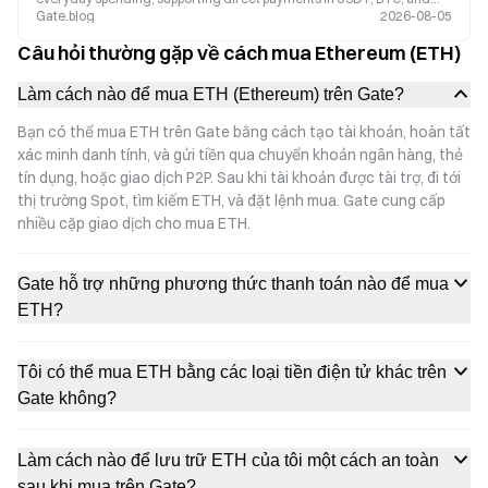
Gate.blog
2026-08-05
ETH, and offering up to 8% cashback on purchases. Discover how
Gate Card is driving the broader adoption of stablecoins.
Câu hỏi thường gặp về cách mua Ethereum (ETH)
Làm cách nào để mua ETH (Ethereum) trên Gate?
Bạn có thể mua ETH trên Gate bằng cách tạo tài khoản, hoàn tất
xác minh danh tính, và gửi tiền qua chuyển khoản ngân hàng, thẻ
tín dụng, hoặc giao dịch P2P. Sau khi tài khoản được tài trợ, đi tới
thị trường Spot, tìm kiếm ETH, và đặt lệnh mua. Gate cung cấp
nhiều cặp giao dịch cho mua ETH.
Gate hỗ trợ những phương thức thanh toán nào để mua
ETH?
Tôi có thể mua ETH bằng các loại tiền điện tử khác trên
Gate không?
Làm cách nào để lưu trữ ETH của tôi một cách an toàn
sau khi mua trên Gate?