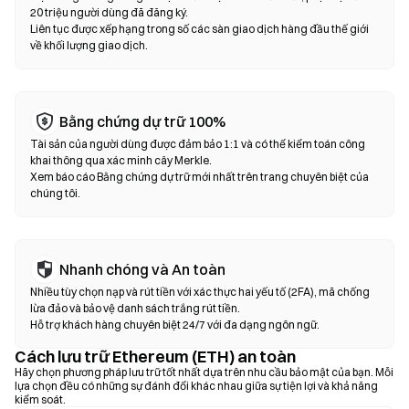
dịch hoán đổi trên chuỗi—không cần đăng ký hoặc xác minh danh
20 triệu người dùng đã đăng ký.
tính. Kết nối ví tương thích, chọn cặp token, thiết lập mức độ
Liên tục được xếp hạng trong số các sàn giao dịch hàng đầu thế giới
về khối lượng giao dịch.
trượt giá và xác nhận giao dịch. Lưu ý rằng phí gas sẽ được áp
dụng và giá có thể khác với thị trường tập trung do độ sâu thanh
khoản. Hầu hết hoạt động của DEX diễn ra trên các chuỗi tương
thích EVM như Ethereum, BNB Chain và Polygon.
Bằng chứng dự trữ 100%
Tài sản của người dùng được đảm bảo 1:1 và có thể kiểm toán công
khai thông qua xác minh cây Merkle.
Xem báo cáo Bằng chứng dự trữ mới nhất trên trang chuyên biệt của
chúng tôi.
Nhanh chóng và An toàn
Nhiều tùy chọn nạp và rút tiền với xác thực hai yếu tố (2FA), mã chống
lừa đảo và bảo vệ danh sách trắng rút tiền.
Hỗ trợ khách hàng chuyên biệt 24/7 với đa dạng ngôn ngữ.
Cách lưu trữ Ethereum (ETH) an toàn
Hãy chọn phương pháp lưu trữ tốt nhất dựa trên nhu cầu bảo mật của bạn. Mỗi
lựa chọn đều có những sự đánh đổi khác nhau giữa sự tiện lợi và khả năng
kiểm soát.