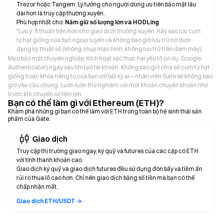
Trezor hoặc Tangem. Lý tưởng cho người dùng ưu tiên bảo mật lâu
dài hơn là truy cập thường xuyên.
Phù hợp nhất cho:
Nắm giữ số lượng lớn và HODLing
*
Lưu ý: Ít thuận tiện hơn cho giao dịch thường xuyên. Hãy sao lưu cụm
từ hạt giống của bạn ngoại tuyến và không bao giờ lưu trữ nó dưới
dạng kỹ thuật số (không chụp màn hình, không lưu trữ trên đám mây).
Mẹo bảo mật chuyên nghiệp: Kích hoạt xác thực hai yếu tố (ví dụ: Google
Authenticator) ngay sau khi tạo tài khoản. Không bao giờ chia sẻ cụm từ hạt
giống hoặc khóa riêng tư của bạn với bất kỳ ai—nhân viên Gate sẽ không bao
giờ yêu cầu chúng. Luôn luôn thử nghiệm với một khoản chuyển khoản nhỏ
trước khi chuyển số tiền lớn.
Bạn có thể làm gì với Ethereum (ETH)?
Khám phá những gì bạn có thể làm với ETH trong toàn bộ hệ sinh thái sản
phẩm của Gate.
Giao dịch
Truy cập thị trường giao ngay, ký quỹ và futures của các cặp có ETH
với tính thanh khoản cao.
Giao dịch ký quỹ và giao dịch futures đều sử dụng đòn bẩy và tiềm ẩn
rủi ro thua lỗ cao hơn. Chỉ nên giao dịch bằng số tiền mà bạn có thể
chấp nhận mất.
Giao dịch ETH/USDT →