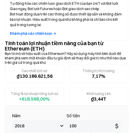
Tự động hóa các chiến lược giao dịch ETH của bạn 24/7 với Bot lưới
Giao ngay, Bot lưới Futures hoặc Bot giao dịch sao chép.
Bot hoạt động dựa trên các thông số được thiết lập sẵn và không đảm
bảo lợi nhuận. Hiệu suất trong quá khứ không phải là chỉ báo cho kết
quả trong tương lai.
Khám phá các chiến lược →
Tính toán lợi nhuận tiềm năng của bạn từ
Ethereum (ETH)
Bạn tò mò về hiệu suất của Ethereum? Hãy sử dụng máy tính bên dưới để
khám phá xem một khoản đầu tư giả định sẽ thay đổi giá trị như thế nào dựa
trên giá cả trong quá khứ.
Cao nhất lịch sử
Thống trị thị trường
₫130.186.621,56
7,17%
Tổng % lợi nhuận tổng lịch sử
Khối lượng 24h
+618.568,00%
₫3,44T
Năm
Số tiền
$