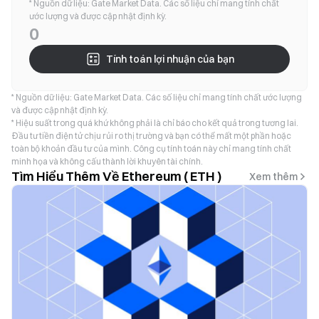
* Nguồn dữ liệu: Gate Market Data. Các số liệu chỉ mang tính chất
ước lượng và được cập nhật định kỳ.
0
Tính toán lợi nhuận của bạn
* Nguồn dữ liệu: Gate Market Data. Các số liệu chỉ mang tính chất ước lượng
và được cập nhật định kỳ.
* Hiệu suất trong quá khứ không phải là chỉ báo cho kết quả trong tương lai.
Đầu tư tiền điện tử chịu rủi ro thị trường và bạn có thể mất một phần hoặc
toàn bộ khoản đầu tư của mình. Công cụ tính toán này chỉ mang tính chất
minh họa và không cấu thành lời khuyên tài chính.
Tìm Hiểu Thêm Về Ethereum ( ETH )
Xem thêm