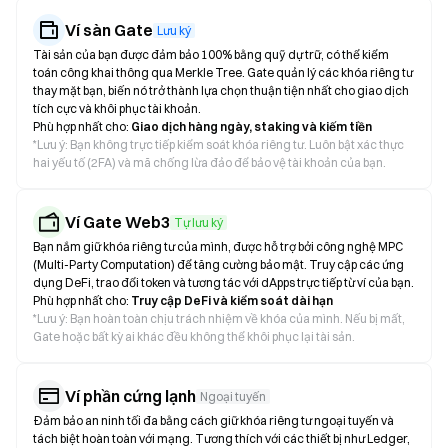
Ví sàn Gate
Lưu ký
Tài sản của bạn được đảm bảo 100% bằng quỹ dự trữ, có thể kiểm
toán công khai thông qua Merkle Tree. Gate quản lý các khóa riêng tư
thay mặt bạn, biến nó trở thành lựa chọn thuận tiện nhất cho giao dịch
tích cực và khôi phục tài khoản.
Phù hợp nhất cho:
Giao dịch hàng ngày, staking và kiếm tiền
*
Lưu ý: Bạn không trực tiếp kiểm soát khóa riêng tư. Luôn bật xác thực
hai yếu tố (2FA) và mã chống lừa đảo để bảo vệ tài khoản của bạn.
Ví Gate Web3
Tự lưu ký
Bạn nắm giữ khóa riêng tư của mình, được hỗ trợ bởi công nghệ MPC
(Multi-Party Computation) để tăng cường bảo mật. Truy cập các ứng
dụng DeFi, trao đổi token và tương tác với dApps trực tiếp từ ví của bạn.
Phù hợp nhất cho:
Truy cập DeFi và kiểm soát dài hạn
*
Lưu ý: Bạn hoàn toàn chịu trách nhiệm về khóa của mình. Nếu bị mất,
Gate hoặc bất kỳ ai khác đều không thể khôi phục lại tài sản.
Ví phần cứng lạnh
Ngoại tuyến
Đảm bảo an ninh tối đa bằng cách giữ khóa riêng tư ngoại tuyến và
tách biệt hoàn toàn với mạng. Tương thích với các thiết bị như Ledger,