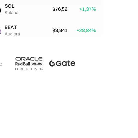
SOL
$76,52
+1,37%
Solana
BEAT
$3,341
+28,84%
Audiera
c