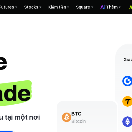
Futures
Stocks
Kiếm tiền
Square
Thêm
Gia
BTC
u tại một nơi
Bitcoin