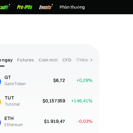
Phần thưởng
o ngay
Futures
Coin mới
CFD
Cổ phiếu
Thêm
GT
$6,72
+0,29%
GateToken
TUT
$0,157359
+146,41%
Tutorial
ETH
$1.919,47
-0,03%
Ethereum