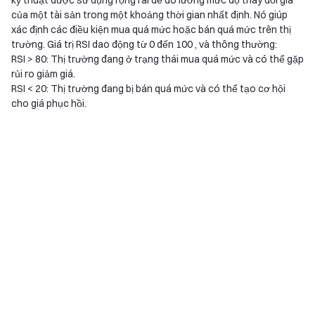
kỹ thuật được sử dụng rộng rãi để đo lường mức độ thay đổi giá
của một tài sản trong một khoảng thời gian nhất định. Nó giúp
xác định các điều kiện mua quá mức hoặc bán quá mức trên thị
trường. Giá trị RSI dao động từ 0 đến 100 , và thông thường:
RSI > 80: Thị trường đang ở trạng thái mua quá mức và có thể gặp
rủi ro giảm giá.
RSI < 20: Thị trường đang bị bán quá mức và có thể tạo cơ hội
cho giá phục hồi.