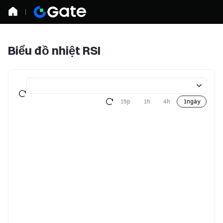
Biểu đồ nhiệt RSI
15p
1h
4h
1ngày