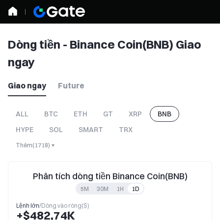
Dòng tiền - Binance Coin(BNB) Giao
ngay
Giao ngay
Future
ALL
BTC
ETH
GT
XRP
BNB
HYPE
SOL
SMART
TRX
Thêm
(
1718
)
Phân tích dòng tiền Binance Coin(BNB)
5M
30M
1H
1D
Lệnh lớn
/
Dòng vào ròng($)
+$482,74K