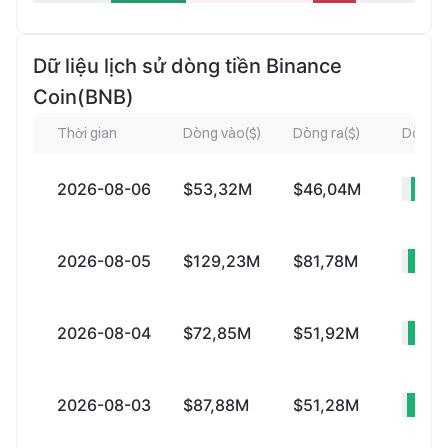
Dữ liệu lịch sử dòng tiền Binance
Coin(BNB)
Thời gian
Dòng vào($)
Dòng ra($)
Dòng v
2026-08-06
$53,32M
$46,04M
+$
2026-08-05
$129,23M
$81,78M
+$
2026-08-04
$72,85M
$51,92M
+$
2026-08-03
$87,88M
$51,28M
+$