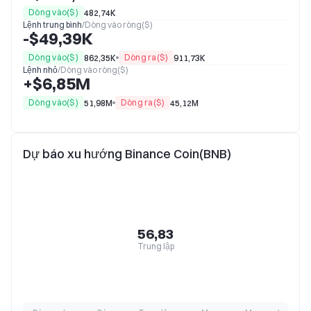
Dòng vào($)
482,74K
Lệnh trung bình
/
Dòng vào ròng($)
-$49,39K
Dòng vào($)
Dòng ra($)
862,35K
911,73K
Lệnh nhỏ
/
Dòng vào ròng($)
+$6,85M
Dòng vào($)
Dòng ra($)
51,98M
45,12M
Dự báo xu hướng Binance Coin(BNB)
56,83
Trung lập