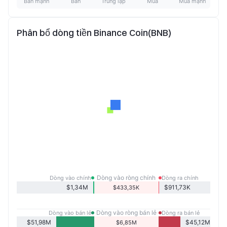
Bán mạnh
Bán
Trung lập
Mua
Mua mạnh
Phân bổ dòng tiền Binance Coin(BNB)
Dòng vào ròng chính
Dòng vào chính
Dòng ra chính
$1,34M
$911,73K
$433,35K
Dòng vào ròng bán lẻ
Dòng vào bán lẻ
Dòng ra bán lẻ
$51,98M
$45,12M
$6,85M