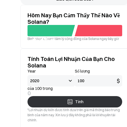
Hôm Nay Bạn Cảm Thấy Thế Nào Về
Solana?
Bình chọn để xem tâm lý cộng đồng của Solana ngay bây giờ
Tốt
Xấu
Tính Toán Lợi Nhuận Của Bạn Cho
Solana
Year
Số lượng
$
của 100 trong
0
Tính
*Lợi nhuận dự kiến được tính dựa trên giá mã thông báo trung
bình của năm nay. Xin lưu ý đây không phải là lời khuyên tài
chính.