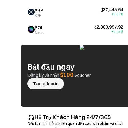
₫27,445.64
XRP
+3.11%
XRP
₫2,000,997.92
SOL
+4.15%
Solana
Bắt đầu ngay
$100
Đăng ký và nhận
Voucher
Tạo tài khoản
Hỗ Trợ Khách Hàng 24/7/365
Nếu bạn cần hỗ trợ liên quan đến các sản phẩm và dịch