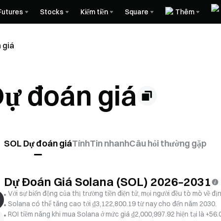
Futures
Stocks
Kiếm tiền
Square
Thêm
 giá
Dự đoán giá
SOL Dự đoán giá
Tính
Tin nhanh
Câu hỏi thường gặp
Dự Đoán Giá Solana (SOL) 2026–2031
Với sự biến động của thị trường tiền điện tử, mọi người đều tò mò về đ
Solana có thể tăng cao tới ₫3,122,800.19 từ nay cho đến năm 2030.
ROI tiềm năng khi mua Solana ở mức giá ₫2,000,997.92 hiện tại là +56.