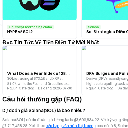
Ghi chép Blookchain,Solana
Solana
HYPE về SOL?
Đọc Tin Tức Về Tiền Điện Tử Mới Nhất
What Does a Fear Index of 28 Mean? Interpreting Market Sentiment as SOL and XRP Face Simultaneous Pressure
SOL is trading at $73.28 and XRP at
Derive (DRV) recently sur
$1.07, while the Fear and Greed Index
highs before pulling back, 
Nguồn
:
Gate.blog
Đã đăng
:
2026-07-30
Nguồn
:
Gate.blog
Đã đă
has dropped back to 28. This article uses
implemented a series of si
historical data to backtest BTC’s
updates: increasing the bu
Câu hỏi thường gặp (FAQ)
performance during periods of fear,
35% at the protocol level,
analyzing the structural implications of
staking emissions, and la
current market sentiment.
for both SOL and XAUT. Thi
Dự đoán giá Solana(SOL) là bao nhiêu?
analyzes the factors suppo
Solana(SOL) có dự đoán giá tương lai là ₫3,606,834.22. Với kỳ vọng rằ
challenging DRV’s valuati
perspectives: token suppl
₫7,717,458.28. Xét theo 
xếp hạng vốn hóa thị trường
 của nó là 8, Sola