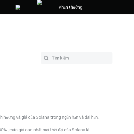
Phần thưởng
ịnh hướng và giá của Solana trong ngắn hạn và dài hạn.
00% , mức giá cao nhất mọi thời đại của Solana là