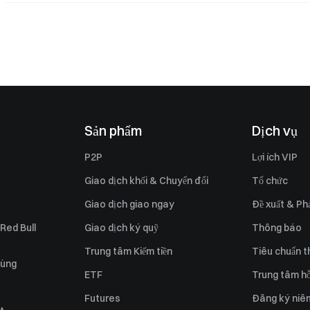
Sản phẩm
Dịch vụ
P2P
Lợi ích VIP
Giao dịch khối & Chuyển đổi
Tổ chức
Giao dịch giao ngay
Đề xuất & Phả
 Red Bull
Giao dịch ký quỹ
Thông báo
Trung tâm Kiếm tiền
Tiêu chuẩn t
dùng
ETF
Trung tâm hỗ
Futures
Đăng ký niê