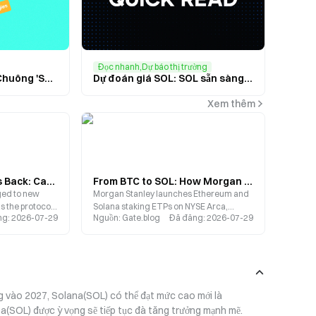
Đọc nhanh,Dự báo thị trường
Sol Strategies Điểm Chuông 'STKE'
Dự đoán giá SOL: SOL sẵn sàng thách thức mốc $300 trong thời gian tới
Xem thêm
DRV Surges and Pulls Back: Can Derive’s Institutional Expansion and Token Buybacks Redefine Its Valuation Model?
From BTC to SOL: How Morgan Stanley’s Staking ETPs Are Reshaping Institutional Crypto Allocations
ged to new
Morgan Stanley launches Ethereum and
as the protocol
Solana staking ETPs on NYSE Arca,
ng
:
2026-07-29
Nguồn
:
Gate.blog
Đã đăng
:
2026-07-29
gnificant
featuring a 0.14% fee and passing
yback ratio to
through 95% of staking rewards to
 reducing
shareholders.
unching options
s article
rting and
ng vào 2027, Solana(SOL) có thể đạt mức cao mới là 
on from three
y and demand,
na(SOL) được ỳ vọng sẽ tiếp tục đà tăng trưởng mạnh mẽ.