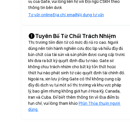
vụ của Gate, vui lòng liên hệ với Đội ngũ CSKH theo
thông tin bên dưới.
Tư vấn online
Địa chỉ email
Nội dung tư vấn
Tuyên Bố Từ Chối Trách Nhiệm
Thị trường tiền điện tử có mức độ rủi ro cao. Người 
dùng nên tiến hành nghiên cứu độc lập và hiểu đầy đủ 
bản chất của tài sản và sản phẩm được cung cấp trước 
khi đưa ra bất kỳ quyết định đầu tư nào. Gate sẽ 
không chịu trách nhiệm cho bất kỳ tổn thất hoặc 
thiệt hại nào phát sinh từ các quyết định tài chính đó. 
Ngoài ra, xin lưu ý rằng Gate có thể không cung cấp 
đầy đủ dịch vụ tại một số thị trường và khu vực pháp 
lý, bao gồm nhưng không giới hạn ở Hoa Kỳ, Canada, 
Iran và Cuba. Để biết thêm thông tin về Địa điểm bị 
hạn chế, vui lòng tham khảo 
Phần Thỏa thuận người 
dùng.