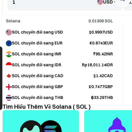
USD
Solana
0.01308
SOL
SOL chuyển đổi sang USD
$0.9997USD
SOL chuyển đổi sang EUR
€0.8743EUR
SOL chuyển đổi sang INR
₹95.42INR
SOL chuyển đổi sang IDR
Rp18,011.14IDR
SOL chuyển đổi sang CAD
$1.42CAD
SOL chuyển đổi sang GBP
£0.7477GBP
SOL chuyển đổi sang THB
฿33.29THB
Tìm Hiểu Thêm Về Solana ( SOL )