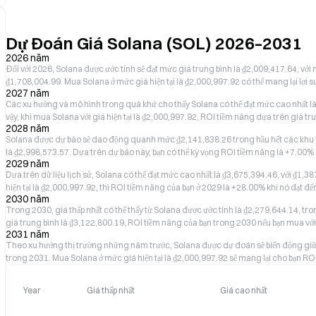
Dự Đoán Giá Solana (SOL) 2026–2031
2026 năm
Đối với 2026, Solana được ước tính sẽ đạt mức giá trung bình là ₫2,009,417.64, với
₫1,708,004.99. Mua Solana ở mức giá hiện tại là ₫2,000,997.92 có thể mang lại lợi s
2027 năm
Các xu hướng và mô hình trong quá khứ cho thấy Solana có thể đạt mức cao nhất là 
vậy, khi mua Solana với giá hiện tại là ₫2,000,997.92, ROI tiềm năng dựa trên giá t
2028 năm
Solana được dự báo sẽ dao động quanh mức ₫2,141,838.26 trong hầu hết các khu vự
là ₫2,998,573.57. Dựa trên dự báo này, bạn có thể kỳ vọng ROI tiềm năng là +7.00% 
2029 năm
Dựa trên dữ liệu lịch sử, Solana có thể đạt mức cao nhất là ₫3,675,394.46, với ₫1,38
hiện tại là ₫2,000,997.92, thì ROI tiềm năng của bạn ở 2029 là +28.00% khi nó đạt đ
2030 năm
Trong 2030, giá thấp nhất có thể thấy từ Solana được ước tính là ₫2,279,644.14, tr
giá trung bình là ₫3,122,800.19, ROI tiềm năng của bạn trong 2030 nếu bạn mua với
2031 năm
Theo xu hướng thị trường những năm trước, Solana được dự đoán sẽ biến động giữa
trong 2031. Mua Solana ở mức giá hiện tại là ₫2,000,997.92 sẽ mang lại cho bạn R
Year
Giá thấp nhất
Giá cao nhất