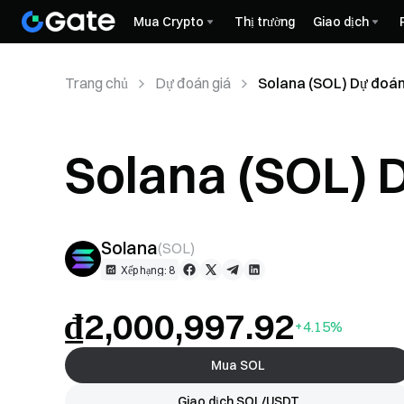
Mua Crypto
Thị trường
Giao dịch
Trang chủ
Dự đoán giá
Solana (SOL) Dự đoán
Solana (SOL) 
Solana
(
SOL
)
Xếp hạng: 8
₫2,000,997.92
+4.15%
Mua SOL
Giao dịch SOL/USDT