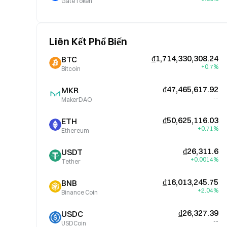
GateToken
Liên Kết Phổ Biến
₫1,714,330,308.24
BTC
+0.7%
Bitcoin
₫47,465,617.92
MKR
--
MakerDAO
₫50,625,116.03
ETH
+0.71%
Ethereum
₫26,311.6
USDT
+0.0014%
Tether
₫16,013,245.75
BNB
+2.04%
Binance Coin
₫26,327.39
USDC
--
USDCoin