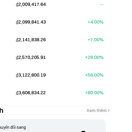
₫2,009,417.64
--
₫2,099,841.43
+4.00%
₫2,141,838.26
+7.00%
₫2,570,205.91
+28.00%
₫3,122,800.19
+56.00%
₫3,606,834.22
+80.00%
nh
Xem thêm
uyển đổi sang