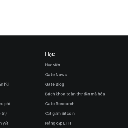
Học
Học viện
Gate News
n hồi
Gate Blog
Bách khoa toàn thư tiền mã hóa
hu phí
Gate Research
 trợ
Cắt giảm Bitcoin
m yết
Nâng cấp ETH