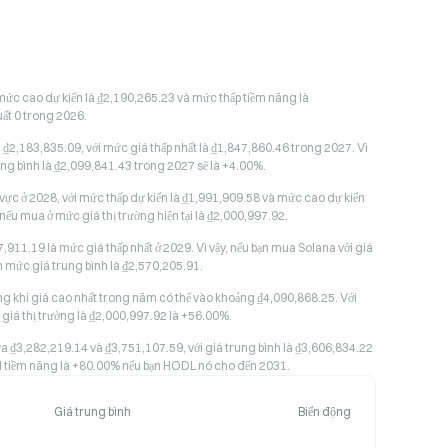
 mức cao dự kiến là ₫2,190,265.23 và mức thấp tiềm năng là
uất 0 trong 2026.
₫2,183,835.09, với mức giá thấp nhất là ₫1,847,860.46 trong 2027. Vì
rung bình là ₫2,099,841.43 trong 2027 sẽ là +4.00%.
c ở 2028, với mức thấp dự kiến là ₫1,991,909.58 và mức cao dự kiến
nếu mua ở mức giá thị trường hiện tại là ₫2,000,997.92.
7,911.19 là mức giá thấp nhất ở 2029. Vì vậy, nếu bạn mua Solana với giá
ến mức giá trung bình là ₫2,570,205.91.
ong khi giá cao nhất trong năm có thể vào khoảng ₫4,090,868.25. Với
 giá thị trường là ₫2,000,997.92 là +56.00%.
 ₫3,282,219.14 và ₫3,751,107.59, với giá trung bình là ₫3,606,834.22
OI tiềm năng là +80.00% nếu bạn HODL nó cho đến 2031.
Giá trung bình
Biến động