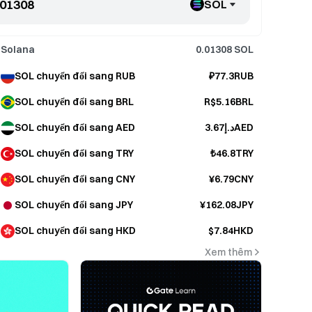
SOL
Solana
0.01308
SOL
SOL chuyển đổi sang RUB
₽77.3RUB
SOL chuyển đổi sang BRL
R$5.16BRL
SOL chuyển đổi sang AED
د.إ3.67AED
SOL chuyển đổi sang TRY
₺46.8TRY
SOL chuyển đổi sang CNY
¥6.79CNY
SOL chuyển đổi sang JPY
¥162.08JPY
SOL chuyển đổi sang HKD
$7.84HKD
Xem thêm