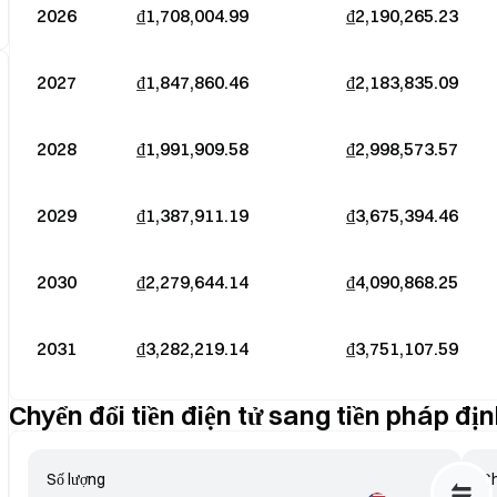
2026
₫1,708,004.99
₫2,190,265.23
2027
₫1,847,860.46
₫2,183,835.09
2028
₫1,991,909.58
₫2,998,573.57
2029
₫1,387,911.19
₫3,675,394.46
2030
₫2,279,644.14
₫4,090,868.25
2031
₫3,282,219.14
₫3,751,107.59
Chyển đổi tiền điện tử sang tiền pháp đị
Số lượng
Ch