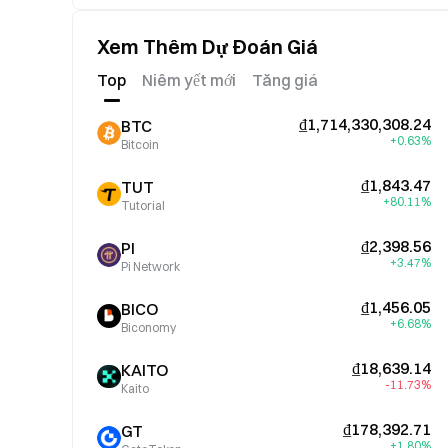
Xem Thêm Dự Đoán Giá
Top
Niêm yết mới
Tăng giá
₫1,714,330,308.24
BTC
+0.63%
Bitcoin
₫1,843.47
TUT
+80.11%
Tutorial
₫2,398.56
PI
+3.47%
Pi Network
₫1,456.05
BICO
+6.68%
Biconomy
₫18,639.14
KAITO
-11.73%
Kaito
₫178,392.71
GT
+1.80%