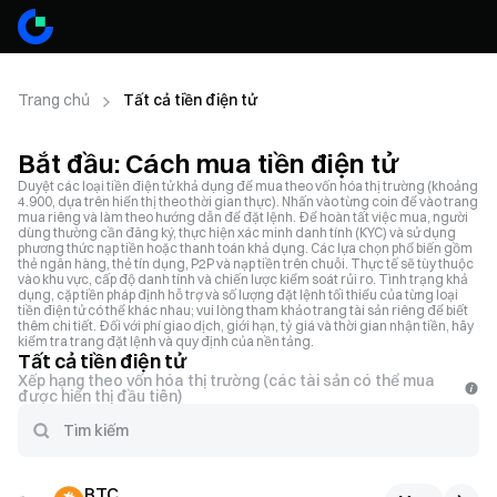
Trang chủ
Tất cả tiền điện tử
Bắt đầu: Cách mua tiền điện tử
Duyệt các loại tiền điện tử khả dụng để mua theo vốn hóa thị trường (khoảng
4.900, dựa trên hiển thị theo thời gian thực). Nhấn vào từng coin để vào trang
mua riêng và làm theo hướng dẫn để đặt lệnh. Để hoàn tất việc mua, người
dùng thường cần đăng ký, thực hiện xác minh danh tính (KYC) và sử dụng
phương thức nạp tiền hoặc thanh toán khả dụng. Các lựa chọn phổ biến gồm
thẻ ngân hàng, thẻ tín dụng, P2P và nạp tiền trên chuỗi. Thực tế sẽ tùy thuộc
vào khu vực, cấp độ danh tính và chiến lược kiểm soát rủi ro. Tình trạng khả
dụng, cặp tiền pháp định hỗ trợ và số lượng đặt lệnh tối thiểu của từng loại
tiền điện tử có thể khác nhau; vui lòng tham khảo trang tài sản riêng để biết
thêm chi tiết. Đối với phí giao dịch, giới hạn, tỷ giá và thời gian nhận tiền, hãy
kiểm tra trang đặt lệnh và quy định của nền tảng.
Tất cả tiền điện tử
Xếp hạng theo vốn hóa thị trường (các tài sản có thể mua
được hiển thị đầu tiên)
BTC