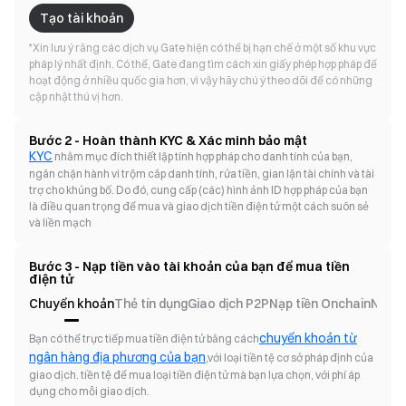
Tạo tài khoản
*
Xin lưu ý rằng các dịch vụ Gate hiện có thể bị hạn chế ở một số khu vực
pháp lý nhất định. Có thể, Gate đang tìm cách xin giấy phép hợp pháp để
hoạt động ở nhiều quốc gia hơn, vì vậy hãy chú ý theo dõi để có những
cập nhật thú vị hơn.
Bước 2 - Hoàn thành KYC & Xác minh bảo mật
KYC
nhằm mục đích thiết lập tính hợp pháp cho danh tính của bạn,
ngăn chặn hành vi trộm cắp danh tính, rửa tiền, gian lận tài chính và tài
trợ cho khủng bố. Do đó, cung cấp (các) hình ảnh ID hợp pháp của bạn
là điều quan trọng để mua và giao dịch tiền điện tử một cách suôn sẻ
và liền mạch
Bước 3 - Nạp tiền vào tài khoản của bạn để mua tiền
điện tử
Chuyển khoản
Thẻ tín dụng
Giao dịch P2P
Nạp tiền Onchain
Nạp 
chuyển khoản từ
Bạn có thể trực tiếp mua tiền điện tử bằng cách
ngân hàng địa phương của bạn
,với loại tiền tệ cơ sở pháp định của
giao dịch. tiền tệ để mua loại tiền điện tử mà bạn lựa chọn, với phí áp
dụng cho mỗi giao dịch.