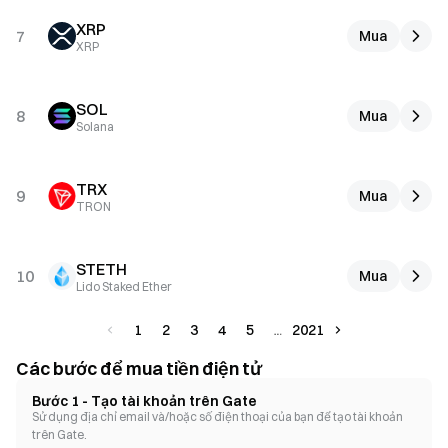
XRP
7
Mua
XRP
SOL
8
Mua
Solana
TRX
9
Mua
TRON
STETH
10
Mua
Lido Staked Ether
1
2
3
4
5
2021
Các bước để mua tiền điện tử
Bước 1 - Tạo tài khoản trên Gate
Sử dụng địa chỉ email và/hoặc số điện thoại của bạn để
tạo tài khoản
trên Gate.