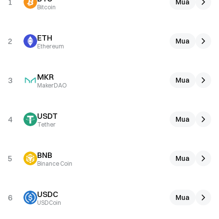
1
Mua
Bitcoin
ETH
2
Mua
Ethereum
MKR
3
Mua
MakerDAO
USDT
4
Mua
Tether
BNB
5
Mua
Binance Coin
USDC
6
Mua
USDCoin