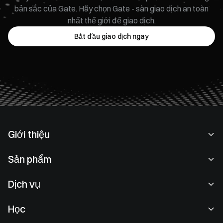
bản sắc của Gate. Hãy chọn Gate - sàn giao dịch an toàn
nhất thế giới để giao dịch.
Bắt đầu giao dịch ngay
Giới thiệu
Về chúng tôi
Sản phẩm
Cơ hội nghề nghiệp
P2P
Dịch vụ
Phòng tin tức
Giao dịch khối & Chuyển đổi
Lợi ích VIP
Nhà tài trợ Oracle Red Bull Racing
Học
Giao dịch giao ngay
Tổ chức
Thoả thuận người dùng