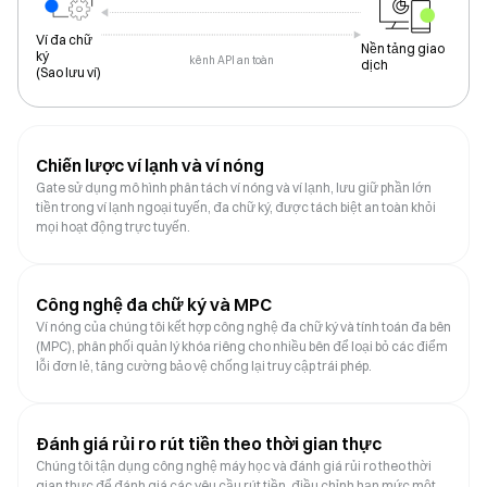
Ví đa chữ
Nền tảng giao
ký
kênh API an toàn
dịch
(
Sao lưu ví
)
Chiến lược ví lạnh và ví nóng
Gate sử dụng mô hình phân tách ví nóng và ví lạnh, lưu giữ phần lớn
tiền trong ví lạnh ngoại tuyến, đa chữ ký, được tách biệt an toàn khỏi
mọi hoạt động trực tuyến.
Công nghệ đa chữ ký và MPC
Ví nóng của chúng tôi kết hợp công nghệ đa chữ ký và tính toán đa bên
(MPC), phân phối quản lý khóa riêng cho nhiều bên để loại bỏ các điểm
lỗi đơn lẻ, tăng cường bảo vệ chống lại truy cập trái phép.
Đánh giá rủi ro rút tiền theo thời gian thực
Chúng tôi tận dụng công nghệ máy học và đánh giá rủi ro theo thời
gian thực để đánh giá các yêu cầu rút tiền, điều chỉnh hạn mức một