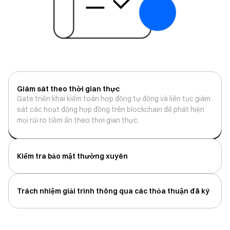
Giám sát theo thời gian thực
Gate triển khai kiểm toán hợp đồng tự động và liên tục giám
Gate triển khai kiểm toán hợp đồng tự động và liên tục giám
sát các hoạt động hợp đồng trên blockchain để phát hiện
sát các hoạt động hợp đồng trên blockchain để phát hiện
mọi rủi ro tiềm ẩn theo thời gian thực.
mọi rủi ro tiềm ẩn theo thời gian thực.
Kiểm tra bảo mật thường xuyên
Trách nhiệm giải trình thông qua các thỏa thuận đã ký