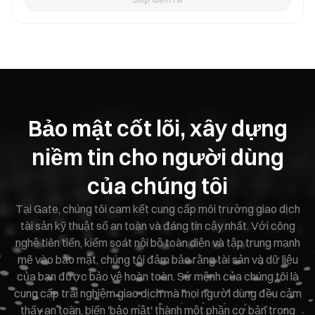
Bảo mật cốt lõi, xây dựng
niềm tin cho người dùng
của chúng tôi
Tại Gate, chúng tôi cam kết cung cấp môi trường giao dịch
tài sản kỹ thuật số an toàn và đáng tin cậy nhất. Với công
nghệ tiên tiến, kiểm soát nội bộ toàn diện và tập trung mạnh
mẽ vào bảo mật, chúng tôi đảm bảo rằng tài sản và dữ liệu
của bạn được bảo vệ hoàn toàn. Sứ mệnh của chúng tôi là
cung cấp trải nghiệm giao dịch mà mọi người dùng đều cảm
thấy an toàn, biến 'bảo mật' thành một phần cơ bản trong