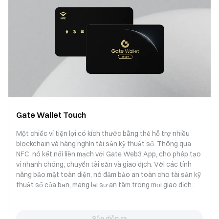
Gate Wallet Touch
Một chiếc ví tiện lợi có kích thước bằng thẻ hỗ trợ nhiều
blockchain và hàng nghìn tài sản kỹ thuật số. Thông qua
NFC, nó kết nối liền mạch với Gate Web3 App, cho phép tạo
ví nhanh chóng, chuyển tài sản và giao dịch. Với các tính
năng bảo mật toàn diện, nó đảm bảo an toàn cho tài sản kỹ
thuật số của bạn, mang lại sự an tâm trong mọi giao dịch.
Sắp diễn ra