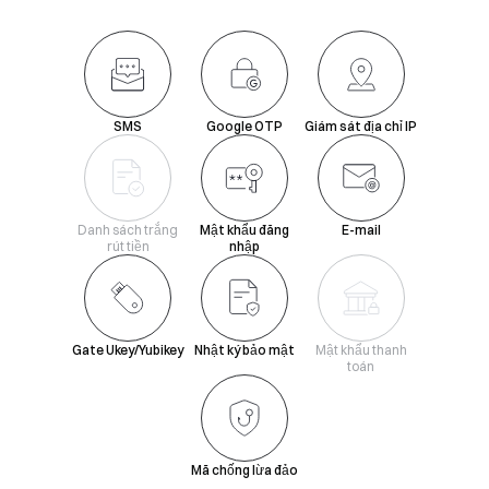
SMS
Google OTP
Giám sát địa chỉ IP
Danh sách trắng
Mật khẩu đăng
E-mail
rút tiền
nhập
Gate Ukey/Yubikey
Nhật ký bảo mật
Mật khẩu thanh
toán
Mã chống lừa đảo