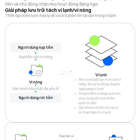
tiền và chủ động chặn mọi hoạt động đáng ngờ.
Giải pháp lưu trữ tách ví lạnh/ví nóng
Thiết lập chiến lược hợp lý để lưu trữ phần lớn tài sản trong ví lạnh
Người dùng nạp tiền
Nạp tiền vào ví nóng
Ví lạnh
Nếu vượt quá hạn mức của ví
Ví nóng
nóng, tiền sẽ tự động chuyển
Xác minh bảo mật đa yếu tố
ngay sang ví lạnh
Chuyển tiền ví nóng-lạnh cần
Người dùng rút tiền
có sự ủy quyền của nhiều
quản trị viên
Các khoản rút tiền lớn được
xử lý an toàn từ ví lạnh
thao tác ví