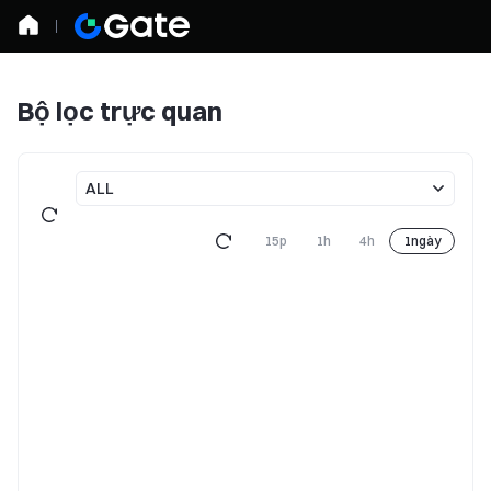
Bộ lọc trực quan
ALL
15p
1h
4h
1ngày