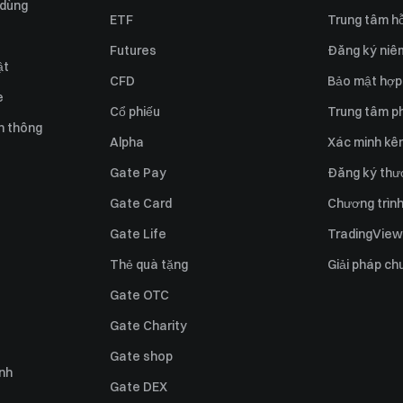
 dùng
ETF
Trung tâm hỗ
Futures
Đăng ký niê
ật
CFD
Bảo mật hợp
e
Cổ phiếu
Trung tâm ph
n thông
Alpha
Xác minh kên
Gate Pay
Đăng ký thư
Gate Card
Chương trình 
Gate Life
TradingView
Thẻ quà tặng
Giải pháp ch
Gate OTC
Gate Charity
Gate shop
ỉnh
Gate DEX