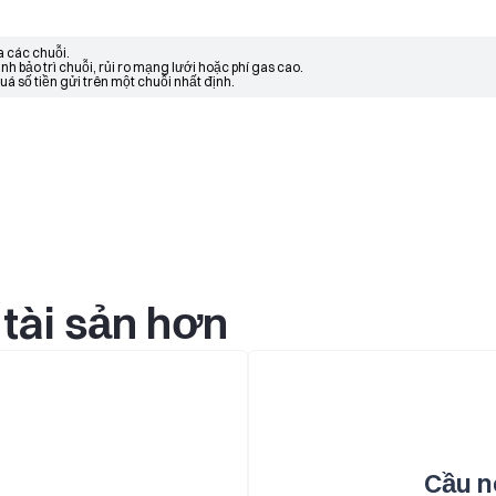
a các chuỗi.
h bảo trì chuỗi, rủi ro mạng lưới hoặc phí gas cao.
uá số tiền gửi trên một chuỗi nhất định.
tài sản hơn
Cầu n