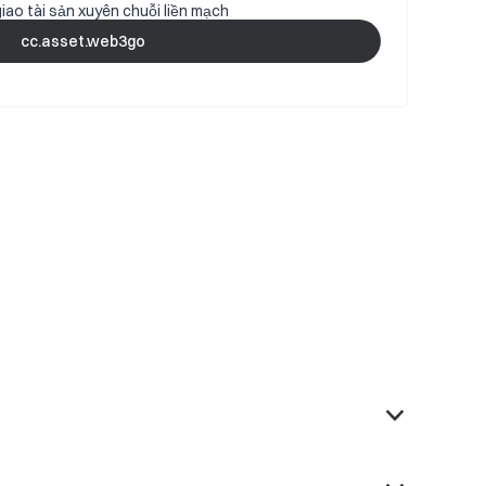
iao tài sản xuyên chuỗi liền mạch
cc.asset.web3go