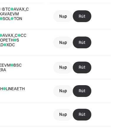
BTC
AVAX_C
KAVAEVM
Nạp
Rút
SOL
TON
AVAX_C
CC
OPETH
S
Nạp
Rút
LD
XDC
EEVM
BSC
Nạp
Rút
ERA
TH
LINEAETH
Nạp
Rút
Nạp
Rút