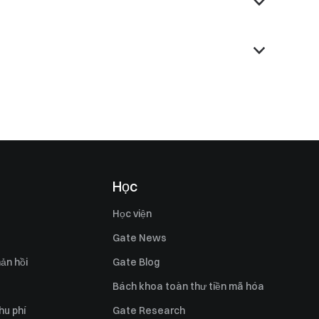
Học
Học viện
Gate News
ản hồi
Gate Blog
Bách khoa toàn thư tiền mã hóa
hu phí
Gate Research