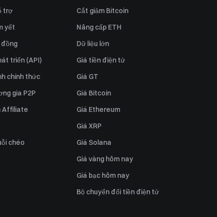
 trợ
Cắt giảm Bitcoin
m yết
Nâng cấp ETH
 đồng
Dữ liệu lớn
át triển (API)
Giá tiền điện tử
h chính thức
Giá GT
ơng gia P2P
Giá Bitcoin
Affiliate
Giá Ethereum
Giá XRP
uỗi chéo
Giá Solana
Giá vàng hôm nay
Giá bạc hôm nay
Bộ chuyển đổi tiền điện tử