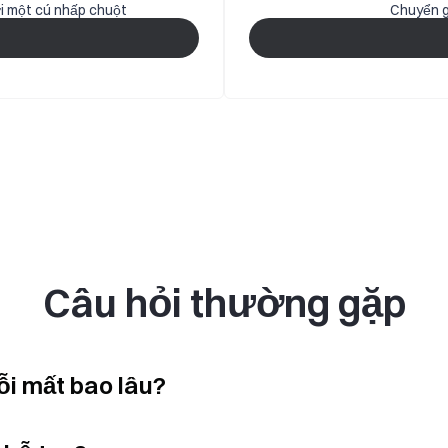
ới một cú nhấp chuột
Chuyển g
Câu hỏi thường gặp
ỗi mất bao lâu?