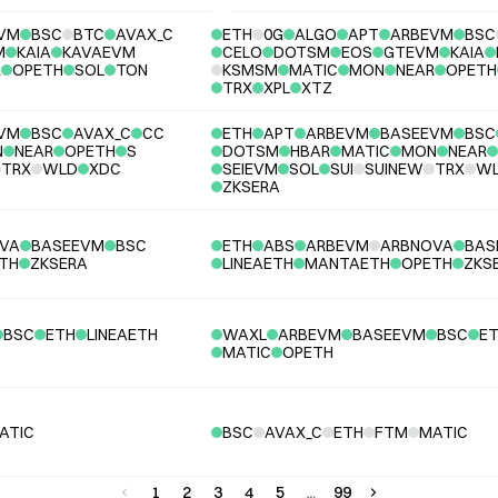
VM
BSC
BTC
AVAX_C
ETH
0G
ALGO
APT
ARBEVM
BSC
M
KAIA
KAVAEVM
CELO
DOTSM
EOS
GTEVM
KAIA
R
OPETH
SOL
TON
KSMSM
MATIC
MON
NEAR
OPETH
TRX
XPL
XTZ
VM
BSC
AVAX_C
CC
ETH
APT
ARBEVM
BASEEVM
BSC
N
NEAR
OPETH
S
DOTSM
HBAR
MATIC
MON
NEAR
TRX
WLD
XDC
SEIEVM
SOL
SUI
SUINEW
TRX
W
ZKSERA
VA
BASEEVM
BSC
ETH
ABS
ARBEVM
ARBNOVA
BAS
TH
ZKSERA
LINEAETH
MANTAETH
OPETH
ZKS
BSC
ETH
LINEAETH
WAXL
ARBEVM
BASEEVM
BSC
E
MATIC
OPETH
ATIC
BSC
AVAX_C
ETH
FTM
MATIC
1
2
3
4
5
99