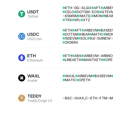
ETH
0G
ALGO
APT
ARBE
USDT
CELO
DOTSM
EOS
GTEV
KSMSM
MATIC
MON
NEA
Tether
TRX
XPL
XTZ
ETH
APT
ARBEVM
BASEE
USDC
DOTSM
HBAR
MATIC
MO
SEIEVM
SOL
SUI
SUINEW
USDCoin
ZKSERA
ETH
ETH
ABS
ARBEVM
ARBNO
LINEAETH
MANTAETH
OPE
Ethereum
WAXL
WAXL
ARBEVM
BASEEVM
MATIC
OPETH
Axelar
TEDDY
BSC
AVAX_C
ETH
FTM
M
Teddy Doge V2