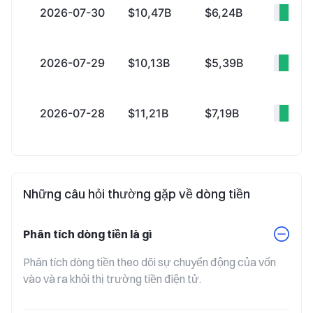
2026-07-30
$10,47B
$6,24B
+$4
2026-07-29
$10,13B
$5,39B
+$4
2026-07-28
$11,21B
$7,19B
+$4
Những câu hỏi thường gặp về dòng tiền
Phân tích dòng tiền là gì
Phân tích dòng tiền theo dõi sự chuyển động của vốn 
vào và ra khỏi thị trường tiền điện tử.