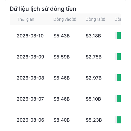
Dữ liệu lịch sử dòng tiền
Thời gian
Dòng vào($)
Dòng ra($)
Dòng vào
2026-08-10
$5,43B
$3,18B
+$2
2026-08-09
$5,59B
$2,75B
+$2
2026-08-08
$5,46B
$2,97B
+$2
2026-08-07
$8,46B
$5,10B
+$3
2026-08-06
$8,40B
$5,23B
+$3