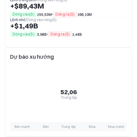
+$89,43M
Dòng vào($)
Dòng ra($)
255,53M
166,10M
Lệnh nhỏ
/
Dòng vào ròng($)
+$1,49B
Dòng vào($)
Dòng ra($)
3,98B
2,48B
Dự báo xu hướng
52,06
Trung lập
Bán mạnh
Bán
Trung lập
Mua
Mua mạnh