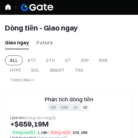
Dòng tiền - Giao ngay
Giao ngay
Future
ALL
BTC
ETH
GT
XRP
BNB
HYPE
SOL
SMART
TRX
Thêm
(
1684
)
Phân tích dòng tiền
5M
30M
1H
1D
Lệnh lớn
/
Dòng vào ròng($)
+$659,19M
Dòng vào($)
Dòng ra($)
1,19B
538,16M
Lệnh trung bình
/
Dòng vào ròng($)